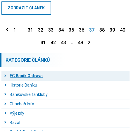
opor a do zápasu naskočila řada hráčů širšího kádru.V bráně se
ZOBRAZIT ČLÁNEK
objevil Tonda Buček...
1
31
32
33
34
35
36
37
38
39
40
..
41
42
43
49
..
KATEGORIE ČLÁNKŮ
FC Baník Ostrava
Historie Baníku
Baníkovské fankluby
Chachaři Info
Výjezdy
Bazal