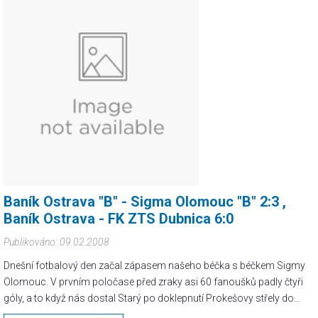
Baník Ostrava "B" - Sigma Olomouc "B" 2:3 ,
Baník Ostrava - FK ZTS Dubnica 6:0
Publikováno: 09.02.2008
Dnešní fotbalový den začal zápasem našeho béčka s béčkem Sigmy
Olomouc. V prvním poločase před zraky asi 60 fanoušků padly čtyři
góly, a to když nás dostal Starý po doklepnutí Prokešovy střely do
vedení, následně hosté srovnali, poté nás Prokeš dostal do vedení,