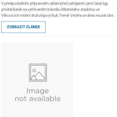
V předposledním přípravném utkání před zahájením jarní části ligy
přivítal Baník na vyhřívaném trávníku Městského stadiónu ve
Vítkovicích místní druholigový klub.Trenér Večeřa se dnes musel obejít
bez řady hráčů,kteří si plnili povinnosti v reprezentačním týmu do 21
ZOBRAZIT ČLÁNEK
let.V utkání ...