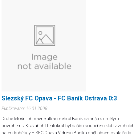
Slezský FC Opava - FC Baník Ostrava 0:3
Publikováno: 16.01.2008
Druhé letošní přípravné utkání sehrál Baník na hřišti s umělým
povrchem v Kravařích.I tentokrát byl naším soupeřem klub z vrchních
pater druhé ligy – SFC Opava.V dresu Baníku opět absentovala řada