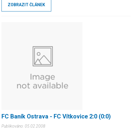
ZOBRAZIT ČLÁNEK
které jsme neudrželi a hosté opět srovnali, no jak zaseknutý pásek :-)
FC Baník Ostrava - FC Vítkovice 2:0 (0:0)
Publikováno: 05.02.2008