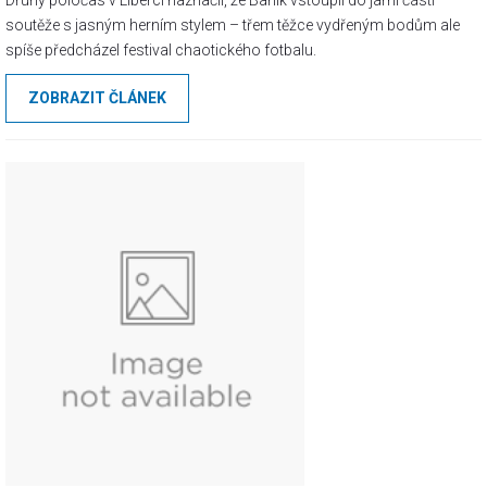
Druhý poločas v Liberci naznačil, že Baník vstoupil do jarní části
soutěže s jasným herním stylem – třem těžce vydřeným bodům ale
spíše předcházel festival chaotického fotbalu.
ZOBRAZIT ČLÁNEK