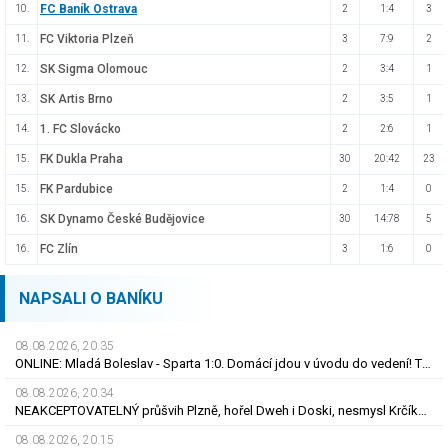
FC Baník Ostrava
10.
2
1:4
3
FC Viktoria Plzeň
11.
3
7:9
2
SK Sigma Olomouc
12.
2
3:4
1
SK Artis Brno
13.
2
3:5
1
1. FC Slovácko
14.
2
2:6
1
FK Dukla Praha
15.
30
20:42
23
FK Pardubice
15.
2
1:4
0
SK Dynamo České Budějovice
16.
30
14:78
5
FC Zlín
16.
3
1:6
0
NAPSALI O BANÍKU
08.08.2026, 20.35
ONLINE: Mladá Boleslav - Sparta 1:0. Domácí jdou v úvodu do vedení! Trefil se Šubert
08.08.2026, 20.34
NEAKCEPTOVATELNÝ průšvih Plzně, hořel Dweh i Doski, nesmysl Krčíka. Ustojí to Hyský?
08.08.2026, 20.15