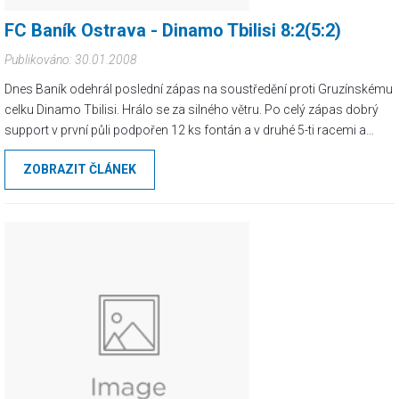
FC Baník Ostrava - Dinamo Tbilisi 8:2(5:2)
Publikováno: 30.01.2008
Dnes Baník odehrál poslední zápas na soustředění proti Gruzínskému
celku Dinamo Tbilisi. Hrálo se za silného větru. Po celý zápas dobrý
support v první půli podpořen 12 ks fontán a v druhé 5-ti racemi a
jednou fontánou. Fans Baníku na stadioně 8ks + jedna vlajka, soupeř
ZOBRAZIT ČLÁNEK
žádný. Branky: 24., 47. a 76. Zeher, 3. a 7. Magera, 9. Neuwirth, 13.
Bystroň, 70. Varadi - 37. vlastní Tchuř, 44. Merebašvili. Sestava: Vašek -
Řezník, Cigánek (46. Pavlík), Neuwirth, Tchuř - Rajtoral (46. Varadi),
Bystroň, Marek, Otepka (46. Čoupek) - Zeher (85. Mičola), Magera.
Cactus