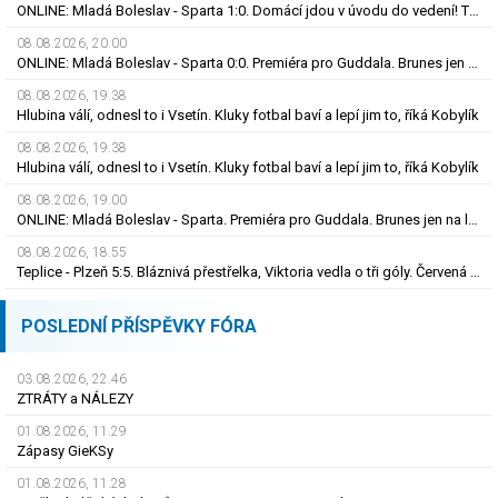
ONLINE: Mladá Boleslav - Sparta 1:0. Domácí jdou v úvodu do vedení! Trefil se Šubert
08.08.2026, 20.00
ONLINE: Mladá Boleslav - Sparta 0:0. Premiéra pro Guddala. Brunes jen na lavičce, hraje Vojta
08.08.2026, 19.38
Hlubina válí, odnesl to i Vsetín. Kluky fotbal baví a lepí jim to, říká Kobylík
08.08.2026, 19.38
Hlubina válí, odnesl to i Vsetín. Kluky fotbal baví a lepí jim to, říká Kobylík
08.08.2026, 19.00
ONLINE: Mladá Boleslav - Sparta. Premiéra pro Guddala. Brunes jen na lavičce, hraje Vojta
08.08.2026, 18.55
Teplice - Plzeň 5:5. Bláznivá přestřelka, Viktoria vedla o tři góly. Červená pro Krčíka
POSLEDNÍ PŘÍSPĚVKY FÓRA
03.08.2026, 22.46
ZTRÁTY a NÁLEZY
01.08.2026, 11.29
Zápasy GieKSy
01.08.2026, 11.28