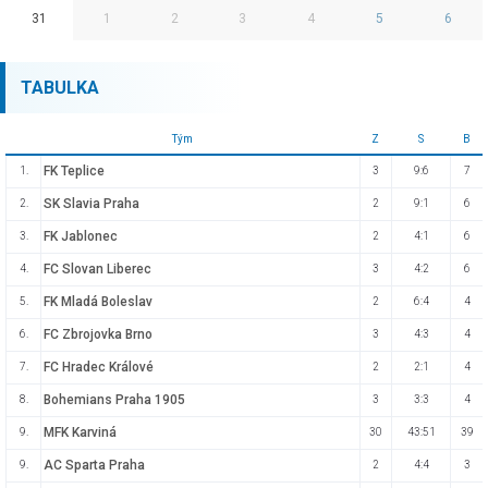
31
1
2
3
4
5
6
TABULKA
Tým
Z
S
B
FK Teplice
1.
3
9:6
7
SK Slavia Praha
2.
2
9:1
6
FK Jablonec
3.
2
4:1
6
FC Slovan Liberec
4.
3
4:2
6
FK Mladá Boleslav
5.
2
6:4
4
FC Zbrojovka Brno
6.
3
4:3
4
FC Hradec Králové
7.
2
2:1
4
Bohemians Praha 1905
8.
3
3:3
4
MFK Karviná
9.
30
43:51
39
AC Sparta Praha
9.
2
4:4
3