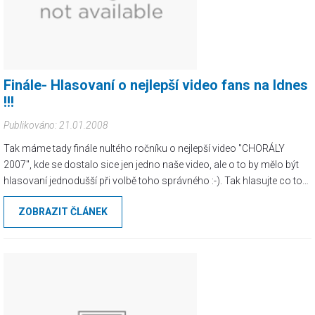
Finále- Hlasovaní o nejlepší video fans na Idnes
!!!
Publikováno: 21.01.2008
Tak máme tady finále nultého ročníku o nejlepší video "CHORÁLY
2007", kde se dostalo sice jen jedno naše video, ale o to by mělo být
hlasovaní jednodušší při volbě toho správného :-). Tak hlasujte co to
dá. Odkaz je v bočním menu anebo tady .
ZOBRAZIT ČLÁNEK