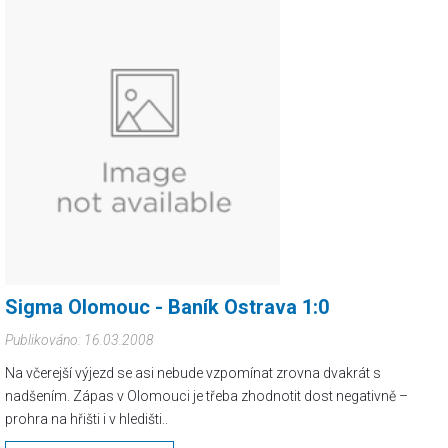
Sigma Olomouc - Baník Ostrava 1:0
Publikováno: 16.03.2008
Na včerejší výjezd se asi nebude vzpomínat zrovna dvakrát s
nadšením. Zápas v Olomouci je třeba zhodnotit dost negativně –
prohra na hřišti i v hledišti..