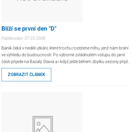
Blíží se první den "D"
Publikováno: 07.03.2008
Baník čeká v neděli utkání, které trochu rozežene mlhu, jenž nám brání
ve výhledu do budoucnosti. Po výborně zvládnutém vstupu do jarní
části přijede na Bazaly Slavia a i když ještě během zbytku sezony přijde
několik dní s velkým D, tohle je jeden z prvních.
ZOBRAZIT ČLÁNEK