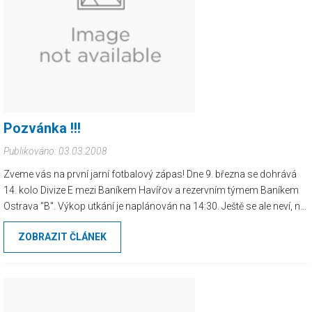
Pozvánka !!!
Publikováno: 03.03.2008
Zveme vás na první jarní fotbalový zápas! Dne 9. března se dohrává
14. kolo Divize E mezi Baníkem Havířov a rezervním týmem Baníkem
Ostrava "B". Výkop utkání je naplánován na 14:30. Ještě se ale neví, na
jakém hřišti se zápas odehraje. Je možné, že se bude hrát na Slovanu
ZOBRAZIT ČLÁNEK
(Havířov - Šumbark za bazénem).