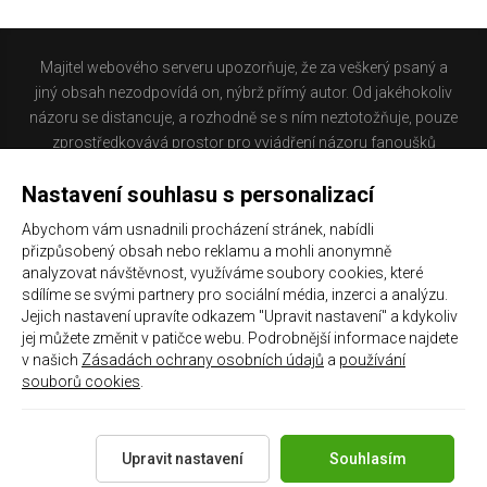
Majitel webového serveru upozorňuje, že za veškerý psaný a
jiný obsah nezodpovídá on, nýbrž přímý autor. Od jakéhokoliv
názoru se distancuje, a rozhodně se s ním neztotožňuje, pouze
zprostředkovává prostor pro vyjádření názoru fanoušků
Baníku Ostrava na internetu. Stránka na které se právě
Nastavení souhlasu s personalizací
nacházíte obsahuje materiál, který někteří lidé mohou
považovat za kontroverzní. Provozovatelé těchto stránek
Abychom vám usnadnili procházení stránek, nabídli
nejsou dle právní úpravy zákona č. 480/2004 Sb., o některých
přizpůsobený obsah nebo reklamu a mohli anonymně
službách informační společnosti a o změně některých zákonů
analyzovat návštěvnost, využíváme soubory cookies, které
(zákon o některých službách informační společnosti) a
sdílíme se svými partnery pro sociální média, inzerci a analýzu.
Jejich nastavení upravíte odkazem "Upravit nastavení" a kdykoliv
zejména §6 citovaného zákona, odpovědni za příspěvky
jej můžete změnit v patičce webu. Podrobnější informace najdete
návštěvníků těchto stránek.
v našich
Zásadách ochrany osobních údajů
a
používání
souborů cookies
.
Galerie
|
Historie
|
Zprac. osobních údajů
|
Kontakt
Upravit nastavení
Souhlasím
Copyright 2021 ©
Chachaři.cz
Všechna práva vyhrazena.
Created by