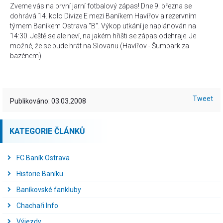
Zveme vás na první jarní fotbalový zápas! Dne 9. března se
dohrává 14. kolo Divize E mezi Baníkem Havířov a rezervním
týmem Baníkem Ostrava "B". Výkop utkání je naplánován na
14:30. Ještě se ale neví, na jakém hřišti se zápas odehraje. Je
možné, že se bude hrát na Slovanu (Havířov - Šumbark za
bazénem).
Tweet
Publikováno: 03.03.2008
KATEGORIE ČLÁNKŮ
FC Baník Ostrava
Historie Baníku
Baníkovské fankluby
Chachaři Info
Výjezdy