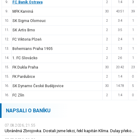
FC Baník Ostrava
9.
2
1:4
3
MFK Karviná
9.
30
43:51
39
SK Sigma Olomouc
10.
2
3:4
1
SK Artis Brno
11.
2
3:5
1
FC Viktoria Plzeň
12.
2
2:4
1
Bohemians Praha 1905
13.
2
1:3
1
1. FC Slovácko
14.
2
2:6
1
FK Dukla Praha
15.
30
20:42
23
FK Pardubice
15.
2
1:4
0
SK Dynamo České Budějovice
16.
30
14:78
5
FC Zlín
16.
2
1:4
0
NAPSALI O BANÍKU
07.08.2026, 21.55
Ubráněná Zbrojovka. Dostali jsme lekci, řekl kapitán Klíma. Dulay překonal kamaráda