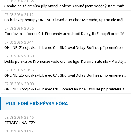
07.08.2026, 21.36
Samko se zájemcům připomněl gólem: Karviné jsem vděčný! Kam může odejít Štorman?
07.08.2026, 21.19
Fotbalové přestupy ONLINE: Slavný klub chce Mercada, Sparta ale měla nabídku odmítnout
07.08.2026, 20.56
Zbrojovka - Liberec 0:1. Předehrávku rozhodl Dulay, Bořil se při premiéře za Slovan zranil
07.08.2026, 20.44
ONLINE: Zbrojovka - Liberec 0:1. Skóroval Dulay, Bořil se při premiéře za Slovan zranil
07.08.2026, 20.30
Dukla po skalpu Kroměříže vede druhou ligu. Karviná zvítězila v Prostějově, remíza Ústí
07.08.2026, 20.23
ONLINE: Zbrojovka - Liberec 0:1. Skóroval Dulay, Bořil se při premiéře za Slovan zranil
07.08.2026, 20.00
ONLINE: Zbrojovka - Liberec 0:0. Domácí na vlně, Bořil se při premiéře za Slovan zranil
POSLEDNÍ PŘÍSPĚVKY FÓRA
03.08.2026, 22.46
ZTRÁTY a NÁLEZY
01.08.2026, 11.29