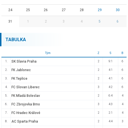
24
25
26
27
28
29
30
31
1
2
3
4
5
6
TABULKA
Tým
Z
S
B
SK Slavia Praha
1.
2
9:1
6
FK Jablonec
2.
2
4:1
6
FK Teplice
3.
2
4:1
6
FC Slovan Liberec
4.
3
4:2
6
FK Mladá Boleslav
5.
2
6:4
4
FC Zbrojovka Brno
6.
3
4:3
4
FC Hradec Králové
7.
2
2:1
4
AC Sparta Praha
8.
2
4:4
3