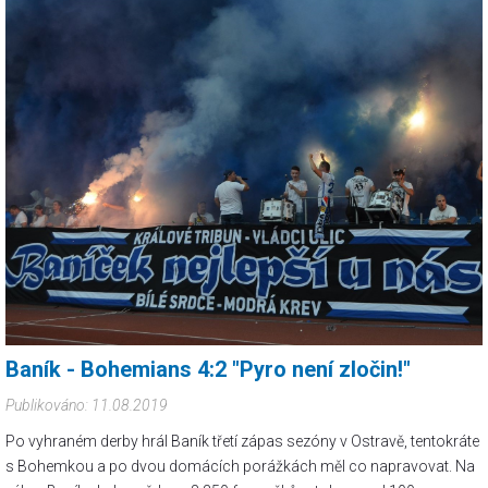
Baník - Bohemians 4:2 "Pyro není zločin!"
Publikováno: 11.08.2019
Po vyhraném derby hrál Baník třetí zápas sezóny v Ostravě, tentokráte
s Bohemkou a po dvou domácích porážkách měl co napravovat. Na