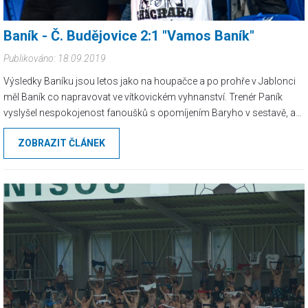
Baník - Č. Budějovice 2:1 "Vamos Baník"
Publikováno: 18.09.2019
Výsledky Baníku jsou letos jako na houpačce a po prohře v Jablonci
měl Baník co napravovat ve vítkovickém vyhnanství. Trenér Paník
vyslyšel nespokojenost fanoušků s opomíjením Baryho v sestavě, a
tak Bary mohl nastoupit hned od základu! Ultras Baníku apelovali na
ZOBRAZIT ČLÁNEK
všechny Chachary, aby přišli na zápas v baníkovském dresu a donesli
si nastříhané papírky. Před zápasem jsme byli svědky symbolické
oslavy jednoho významného jubilea.