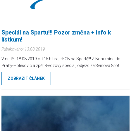
Speciál na Spartu!!! Pozor změna + info k
lístkům!
Publikováno: 13.08.2019
V neděli 18.08.2019 od 15 h hraje FCB na Spartě!!! Z Bohumína do
Prahy-Holešovic a zpět 8-vozový specíál, odjezd ze Svinova 8:28.
ZOBRAZIT ČLÁNEK