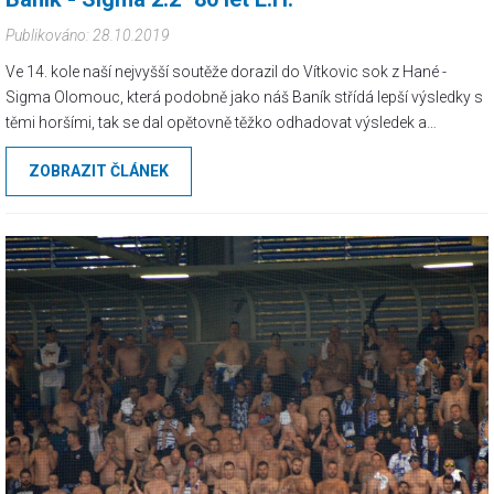
Publikováno: 28.10.2019
Ve 14. kole naší nejvyšší soutěže dorazil do Vítkovic sok z Hané -
Sigma Olomouc, která podobně jako náš Baník střídá lepší výsledky s
těmi horšími, tak se dal opětovně těžko odhadovat výsledek a
předvedená hra. Baník v poslední době těžil z dobrých startů do
ZOBRAZIT ČLÁNEK
zápasů (minimálně tedy ve Vítkovicích, venkovní zápasy jsou jinou
kapitolou) a nejinak tomu bylo i tentokrát.