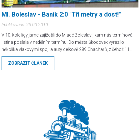
Ml. Boleslav - Baník 2:0 "Tři metry a dost!"
Publikováno: 23.09.2019
V 10. kole ligy jsme zajížděli do Mladé Boleslavi, kam nás termínová
listina poslala v nedělním termínu. Do města Škodovek vyrazilo
několika vlakovými spoji a auty celkově 289 Chacharů, z čehož 11
tvořila družební podpora z Katowic. Žádný přehnaný zájem se o tento
ZOBRAZIT ČLÁNEK
výjezd bohužel nekonal a tak se na stadionu mezi paneláky slezla
klasická výjezdová sestava.