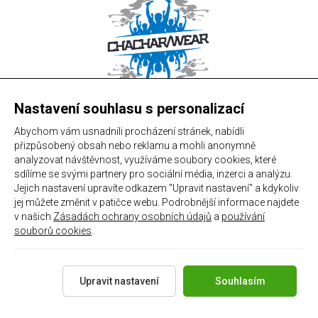
Nastavení souhlasu s personalizací
Abychom vám usnadnili procházení stránek, nabídli
přizpůsobený obsah nebo reklamu a mohli anonymně
analyzovat návštěvnost, využíváme soubory cookies, které
sdílíme se svými partnery pro sociální média, inzerci a analýzu.
Jejich nastavení upravíte odkazem "Upravit nastavení" a kdykoliv
jej můžete změnit v patičce webu. Podrobnější informace najdete
v našich
Zásadách ochrany osobních údajů
a
používání
souborů cookies
.
#chachari.cz
Upravit nastavení
Souhlasím