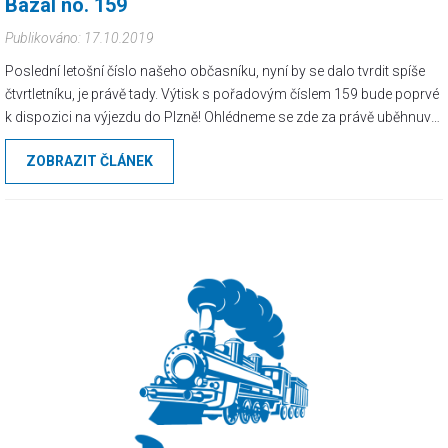
Bazal no. 159
Publikováno: 17.10.2019
Poslední letošní číslo našeho občasníku, nyní by se dalo tvrdit spíše
čtvrtletníku, je právě tady. Výtisk s pořadovým číslem 159 bude poprvé
k dispozici na výjezdu do Plzně! Ohlédneme se zde za právě uběhnuvší
polovinou podzimní části, kde neopomeneme například ani tři
ZOBRAZIT ČLÁNEK
chuligánská dostaveníčka, v kterých brali úděl fanoušci FCB...