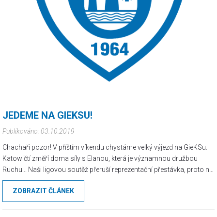
JEDEME NA GIEKSU!
Publikováno: 03.10.2019
Chachaři pozor! V příštím víkendu chystáme velký výjezd na GieKSu.
Katowičtí změří doma síly s Elanou, která je významnou družbou
Ruchu... Naši ligovou soutěž přeruší reprezentační přestávka, proto nic
nebrání tomu, abychom se zase po roce ukázali na Bukowe v
ZOBRAZIT ČLÁNEK
reprezentativním počtu!!! Zapisovat se můžete od dnešního dne v
Chachar/Wear nebo před sobotním zápasem se Zlínem u stánku se
suvenýry. Cena výjezdu: 300 Kč.