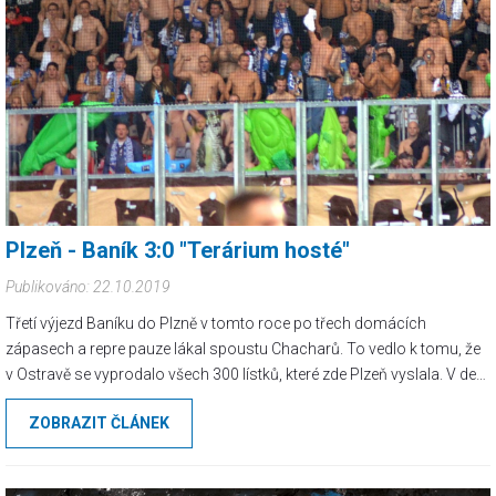
Plzeň - Baník 3:0 "Terárium hosté"
Publikováno: 22.10.2019
Třetí výjezd Baníku do Plzně v tomto roce po třech domácích
zápasech a repre pauze lákal spoustu Chacharů. To vedlo k tomu, že
v Ostravě se vyprodalo všech 300 lístků, které zde Plzeň vyslala. V den
odjezdu byly všechny čtyři vagóny už od začátku narvané a plné
ZOBRAZIT ČLÁNEK
zábavy. Do města piva dorážíme tak akorát a všichni spěchají směr
stadion. Luxusu se dostává Chacharům z F-M, kteří na 20. výročí
svého fanklubu vyrazili autobusem a dojeli skoro až na sektor.