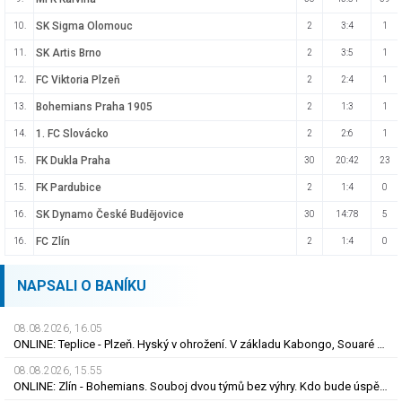
SK Sigma Olomouc
10.
2
3:4
1
SK Artis Brno
11.
2
3:5
1
FC Viktoria Plzeň
12.
2
2:4
1
Bohemians Praha 1905
13.
2
1:3
1
1. FC Slovácko
14.
2
2:6
1
FK Dukla Praha
15.
30
20:42
23
FK Pardubice
15.
2
1:4
0
SK Dynamo České Budějovice
16.
30
14:78
5
FC Zlín
16.
2
1:4
0
NAPSALI O BANÍKU
08.08.2026, 16.05
ONLINE: Teplice - Plzeň. Hyský v ohrožení. V základu Kabongo, Souaré či Doski
08.08.2026, 15.55
ONLINE: Zlín - Bohemians. Souboj dvou týmů bez výhry. Kdo bude úspěšnější?