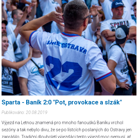
Sparta - Baník 2:0 "Pot, provokace a slzák"
Publikováno: 20.08.2019
Výjezd na Letnou znamená pro mnoho fanoušků Baníku vrchol
sezóny a tak nebylo divu, že se po lístcích poslaných do Ostravy jen
zaprášilo. Tradiční dlouholetí výjezďáci tento výjezd moc nemusí, ať už