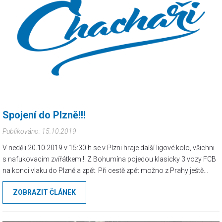
Spojení do Plzně!!!
Publikováno: 15.10.2019
V neděli 20.10.2019 v 15:30 h se v Plzni hraje další ligové kolo, všichni
s nafukovacím zvířátkem!!! Z Bohumína pojedou klasicky 3 vozy FCB
na konci vlaku do Plzně a zpět. Při cestě zpět možno z Prahy ještě
využít dřívější spoje Regiojet a LeoEx do FCB destinací, kde nejede
ZOBRAZIT ČLÁNEK
expres z Prahy.