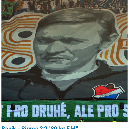
Baník - Sigma 2:2 "80 let E.H."