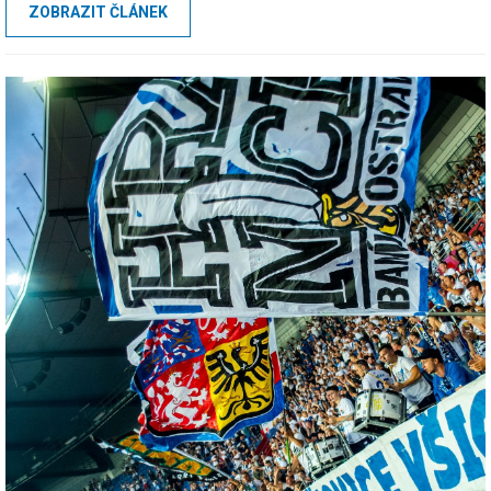
ZOBRAZIT ČLÁNEK
nám sami kupují. Později se k vstřícnému kroku přidává i samotný
klub, který veřejně vypouští informaci, že fanoušci Baníku budou mít
sektor sice zavřený sektor, kde se usídlili robokopi, ale všichni
fanoušci Baníku budou vpuštěni na tribunu vedle sektoru hostů
s jakoukoli vstupenkou.