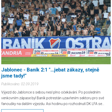
Jablonec - Baník 2:1 "...jebat zákazy, stejně
jsme tady!"
Publikováno: 02.09.2019
Výjezd do Jablonce s sebou nesl plno očekávání. Po posledním
venkovním zápase byl Baník potrestán uzavřením sektoru pro své
fanoušky na dalším výjezdu. Asi hodinu po rozhodnutí DK LFA se
ozývají fanoušci Jablonce a nabízí nám lístky na svou tribunu, které