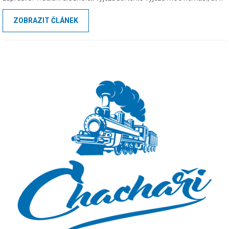
z důvodu alkoholových radovánek svátečních fanoušků, se kterými
ZOBRAZIT ČLÁNEK
jdou ruku v ruce nešvary jako řvaní z vlaku či pózování totálně
navalených lidí pro senzacechtivý bulvár.