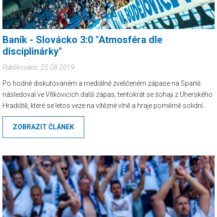
Baník - Slovácko 3:0 "Atmosféra dle
disciplinárky"
Publikováno: 25.08.2019
Po hodně diskutovaném a mediálně zveličeném zápase na Spartě
následoval ve Vítkovicích další zápas, tentokrát se šohaji z Uherského
Hradiště, které se letos veze na vítězné vlně a hraje poměrně solidní
fotbal. Slovácko nepatří mezi oblíbené týmy našeho klubu, protože v
ZOBRAZIT ČLÁNEK
poslední době Baník na ně nemohl najít recept a často tahal za kratší
konec provazu. Baník navíc po prohraném a hodně špatně
odehraném zápase na Spartě nebyl v dobrém rozpoložení a dal se
teda čekat další průser.