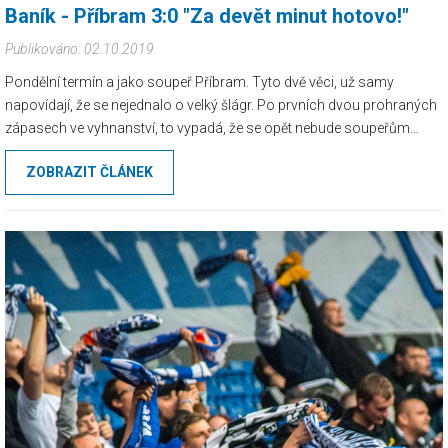
Baník - Příbram 3:0 "Za devět minut hotovo!"
Publikováno: 02.10.2019
Pondělní termín a jako soupeř Příbram. Tyto dvě věci, už samy
napovídají, že se nejednalo o velký šlágr. Po prvních dvou prohraných
zápasech ve vyhnanství, to vypadá, že se opět nebude soupeřům
body z Ostravy odvážet snadno. Nakonec na zápas došlo 6 250
ZOBRAZIT ČLÁNEK
fanoušků, kteří chtěli vidět prodloužení neporazitelnosti na "domácí"
půdě. Z Příbrami dorazila do sektoru hostí celkem nepřekvapující 0.