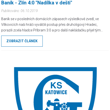
Baník - Zlín 4:0 "Nadílka v dešti"
Publikováno: 06.10.2019
Baník se v posledních domácích zápasech výsledkově zvedl, ve
Vítkovicích naši hráči vyválčili postup přes druholigový Hradec,
porazili zcela hladce Příbram 3:0 a pro další nakládačku přijel tým
známého pokladače pastí - trenéra Csaplára. Jeho past byla tentokrát
ZOBRAZIT ČLÁNEK
povýšena z již obligátního stavu 2:0 v poločase na stav 4:0, ovšem k
vypilování této pasti ještě chybí notná dávka řekněme štěstí.