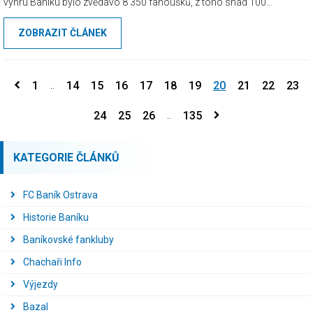
výhru Baníku bylo zvědavo 8 350 fanoušků, z toho snad 100
podporovalo klokany. Začátek zápasu nebyl úplně ideální, Baník se
ZOBRAZIT ČLÁNEK
sice do svého soupeře zakousnul, ale první branku vstřelila Bohemka
ze své první šance. Naštěstí po pár minutách vyrovnal Kuzmanovič a
nastartoval tak zatím nejproduktivnější výkon Baníčku.
1
14
15
16
17
18
19
20
21
22
23
..
24
25
26
135
..
KATEGORIE ČLÁNKŮ
FC Baník Ostrava
Historie Baníku
Baníkovské fankluby
Chachaři Info
Výjezdy
Bazal