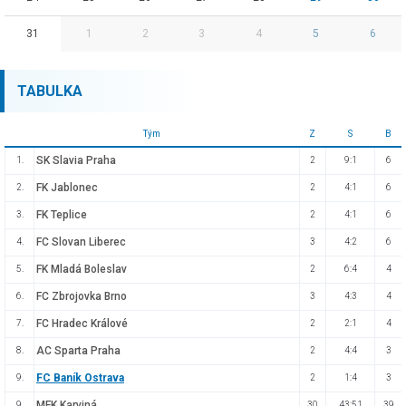
31
1
2
3
4
5
6
TABULKA
Tým
Z
S
B
SK Slavia Praha
1.
2
9:1
6
FK Jablonec
2.
2
4:1
6
FK Teplice
3.
2
4:1
6
FC Slovan Liberec
4.
3
4:2
6
FK Mladá Boleslav
5.
2
6:4
4
FC Zbrojovka Brno
6.
3
4:3
4
FC Hradec Králové
7.
2
2:1
4
AC Sparta Praha
8.
2
4:4
3
FC Baník Ostrava
9.
2
1:4
3
MFK Karviná
9.
30
43:51
39