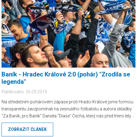
Baník - Hradec Králové 2:0 (pohár) "Zrodila se
legenda"
Publikováno: 26.09.2019
Na středečním pohárovém zápase proti Hradci Králové jsme formou
transparentu zavzpomínali na zesnulého fotbalistu a autora skladby
"Za Baník, pro Baník" Daniela "Diase" Čecha, který nás před třemi lety
navždy opustil. Utkání navštívilo 4123 diváků a premiéru si odbyl nový
ZOBRAZIT ČLÁNEK
chorál: