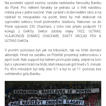
Na poslední výjezd sezóny vyslala nadstavba fanoušky Baníku
do Plzně. Pro některé fanatiky se jednalo už o třetí návštěvu
města piva v jedné sezóně. Vlak vyrážel v brzké nedělní ráno a na
nádraží to nevypadalo na počet, který by měl atakovat na
vyprodání sektoru hostí plzeňského stadionu. Nakonec se do
Plzně vypravilo 235 Chacharů, z toho nás přijelo podpořit 13
kolegů z GieKSy. Sektor zdobily vlajky 1922, ULTRAS,
VLAJKONOŠI DOMÁCÍ, CHACHAŘI, SVATÝ VÁCLAV, PDV A
ULTRAS GieKSa.
V prvním poločase byli jak na tribunách, tak na hřišti domácí
aktivnější. Hned na začátku se Plzeňští prezentují sektorovkou v
jejich kotli. Náš support byl během první půle slabý, stejně na tom
byli s výkonem hráči na hřišti, kteří inkasovali gól hned v 5. minutě.
Po 45-ti minutách byl tedy stav 0:1 a byl to už 11. poločas bez
vstřeleného gólu Baníku.