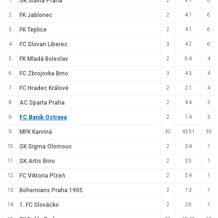
SK Slavia Praha
1.
2
9:1
6
FK Jablonec
2.
2
4:1
6
FK Teplice
3.
2
4:1
6
FC Slovan Liberec
4.
3
4:2
6
FK Mladá Boleslav
5.
2
6:4
4
FC Zbrojovka Brno
6.
3
4:3
4
FC Hradec Králové
7.
2
2:1
4
AC Sparta Praha
8.
2
4:4
3
FC Baník Ostrava
9.
2
1:4
3
MFK Karviná
9.
30
43:51
39
SK Sigma Olomouc
10.
2
3:4
1
SK Artis Brno
11.
2
3:5
1
FC Viktoria Plzeň
12.
2
2:4
1
Bohemians Praha 1905
13.
2
1:3
1
1. FC Slovácko
14.
2
2:6
1