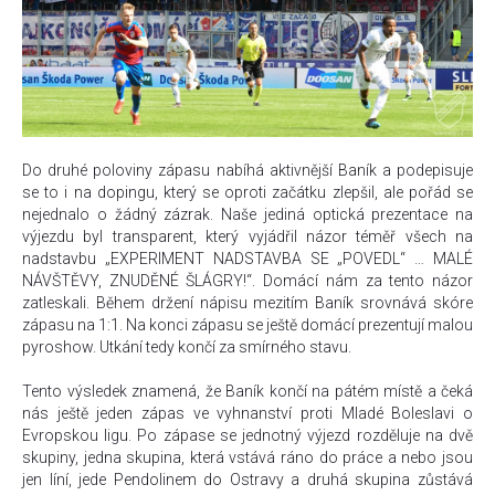
Do druhé poloviny zápasu nabíhá aktivnější Baník a podepisuje
se to i na dopingu, který se oproti začátku zlepšil, ale pořád se
nejednalo o žádný zázrak. Naše jediná optická prezentace na
výjezdu byl transparent, který vyjádřil názor téměř všech na
nadstavbu „EXPERIMENT NADSTAVBA SE „POVEDL“ … MALÉ
NÁVŠTĚVY, ZNUDĚNÉ ŠLÁGRY!“. Domácí nám za tento názor
zatleskali. Během držení nápisu mezitím Baník srovnává skóre
zápasu na 1:1. Na konci zápasu se ještě domácí prezentují malou
pyroshow. Utkání tedy končí za smírného stavu.
Tento výsledek znamená, že Baník končí na pátém místě a čeká
nás ještě jeden zápas ve vyhnanství proti Mladé Boleslavi o
Evropskou ligu. Po zápase se jednotný výjezd rozděluje na dvě
skupiny, jedna skupina, která vstává ráno do práce a nebo jsou
jen líní, jede Pendolinem do Ostravy a druhá skupina zůstává