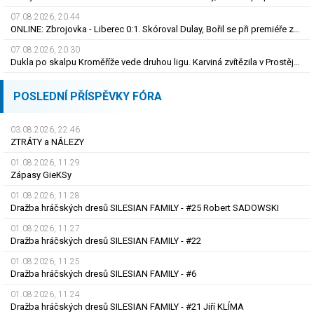
07.08.2026, 20.44
ONLINE: Zbrojovka - Liberec 0:1. Skóroval Dulay, Bořil se při premiéře za Slovan zranil
07.08.2026, 20.30
Dukla po skalpu Kroměříže vede druhou ligu. Karviná zvítězila v Prostějově, remíza Ústí
POSLEDNÍ PŘÍSPĚVKY FÓRA
03.08.2026, 22.46
ZTRÁTY a NÁLEZY
01.08.2026, 11.29
Zápasy GieKSy
01.08.2026, 11.28
Dražba hráčských dresů SILESIAN FAMILY - #25 Robert SADOWSKI
01.08.2026, 11.27
Dražba hráčských dresů SILESIAN FAMILY - #22
01.08.2026, 11.25
Dražba hráčských dresů SILESIAN FAMILY - #6
01.08.2026, 11.24
Dražba hráčských dresů SILESIAN FAMILY - #21 Jiří KLÍMA