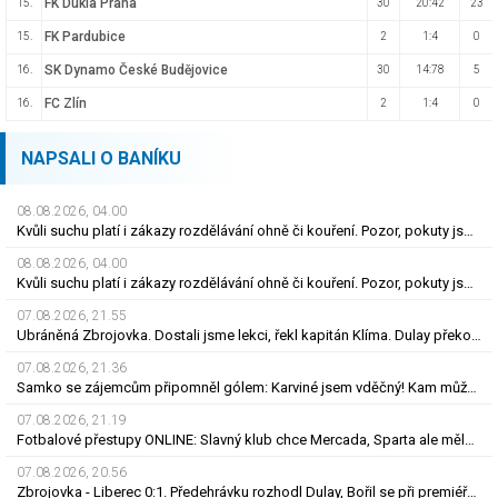
FK Dukla Praha
15.
30
20:42
23
FK Pardubice
15.
2
1:4
0
SK Dynamo České Budějovice
16.
30
14:78
5
FC Zlín
16.
2
1:4
0
NAPSALI O BANÍKU
08.08.2026, 04.00
Kvůli suchu platí i zákazy rozdělávání ohně či kouření. Pozor, pokuty jsou obří
08.08.2026, 04.00
Kvůli suchu platí i zákazy rozdělávání ohně či kouření. Pozor, pokuty jsou obří
07.08.2026, 21.55
Ubráněná Zbrojovka. Dostali jsme lekci, řekl kapitán Klíma. Dulay překonal kamaráda
07.08.2026, 21.36
Samko se zájemcům připomněl gólem: Karviné jsem vděčný! Kam může odejít Štorman?
07.08.2026, 21.19
Fotbalové přestupy ONLINE: Slavný klub chce Mercada, Sparta ale měla nabídku odmítnout
07.08.2026, 20.56
Zbrojovka - Liberec 0:1. Předehrávku rozhodl Dulay, Bořil se při premiéře za Slovan zranil