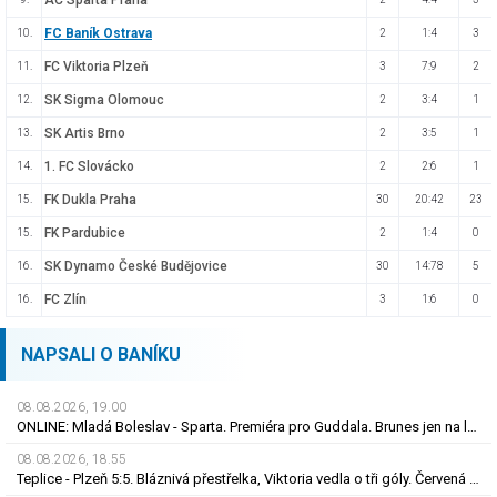
AC Sparta Praha
FC Baník Ostrava
10.
2
1:4
3
FC Viktoria Plzeň
11.
3
7:9
2
SK Sigma Olomouc
12.
2
3:4
1
SK Artis Brno
13.
2
3:5
1
1. FC Slovácko
14.
2
2:6
1
FK Dukla Praha
15.
30
20:42
23
FK Pardubice
15.
2
1:4
0
SK Dynamo České Budějovice
16.
30
14:78
5
FC Zlín
16.
3
1:6
0
NAPSALI O BANÍKU
08.08.2026, 19.00
ONLINE: Mladá Boleslav - Sparta. Premiéra pro Guddala. Brunes jen na lavičce, hraje Vojta
08.08.2026, 18.55
Teplice - Plzeň 5:5. Bláznivá přestřelka, Viktoria vedla o tři góly. Červená pro Krčíka