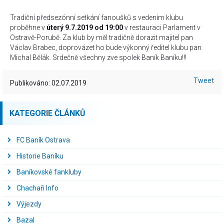
Tradiční předsezónní setkání fanoušků s vedením klubu
proběhne v
úterý 9.7.2019 od 19:00
v restauraci Parlament v
Ostravě-Porubě. Za klub by měl tradičně dorazit majitel pan
Václav Brabec, doprovázet ho bude výkonný ředitel klubu pan
Michal Bělák. Srdečně všechny zve spolek Baník Baníku!!!
Tweet
Publikováno: 02.07.2019
KATEGORIE ČLÁNKŮ
FC Baník Ostrava
Historie Baníku
Baníkovské fankluby
Chachaři Info
Výjezdy
Bazal