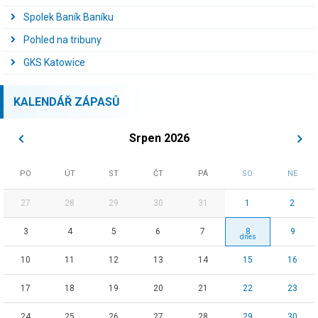
Spolek Baník Baníku
Pohled na tribuny
GKS Katowice
KALENDÁŘ ZÁPASŮ
Srpen 2026
PO
ÚT
ST
ČT
PÁ
SO
NE
27
28
29
30
31
1
2
3
4
5
6
7
8
9
10
11
12
13
14
15
16
17
18
19
20
21
22
23
24
25
26
27
28
29
30