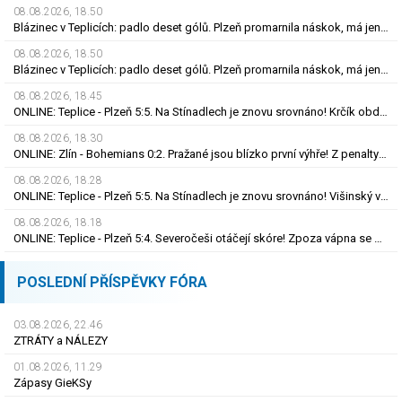
08.08.2026, 18.50
Blázinec v Teplicích: padlo deset gólů. Plzeň promarnila náskok, má jen bod
08.08.2026, 18.50
Blázinec v Teplicích: padlo deset gólů. Plzeň promarnila náskok, má jen bod
08.08.2026, 18.45
ONLINE: Teplice - Plzeň 5:5. Na Stínadlech je znovu srovnáno! Krčík obdržel červenou kartu
08.08.2026, 18.30
ONLINE: Zlín - Bohemians 0:2. Pražané jsou blízko první výhře! Z penalty zvýšil Čermák
08.08.2026, 18.28
ONLINE: Teplice - Plzeň 5:5. Na Stínadlech je znovu srovnáno! Višinský vrací Viktorii do hry
08.08.2026, 18.18
ONLINE: Teplice - Plzeň 5:4. Severočeši otáčejí skóre! Zpoza vápna se prosadil Fortelný
POSLEDNÍ PŘÍSPĚVKY FÓRA
03.08.2026, 22.46
ZTRÁTY a NÁLEZY
01.08.2026, 11.29
Zápasy GieKSy