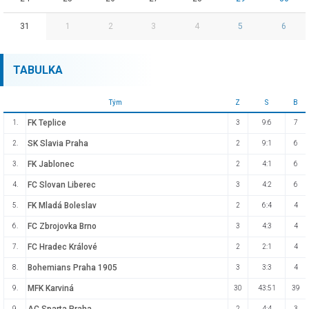
31
1
2
3
4
5
6
TABULKA
Tým
Z
S
B
FK Teplice
1.
3
9:6
7
SK Slavia Praha
2.
2
9:1
6
FK Jablonec
3.
2
4:1
6
FC Slovan Liberec
4.
3
4:2
6
FK Mladá Boleslav
5.
2
6:4
4
FC Zbrojovka Brno
6.
3
4:3
4
FC Hradec Králové
7.
2
2:1
4
Bohemians Praha 1905
8.
3
3:3
4
MFK Karviná
9.
30
43:51
39
9.
2
4:4
3