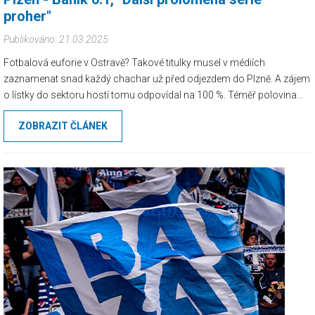
proher"
Publikováno: 21.03.2025
Fotbalová euforie v Ostravě? Takové titulky musel v médiích
zaznamenat snad každý chachar už před odjezdem do Plzně. A zájem
o lístky do sektoru hostí tomu odpovídal na 100 %. Téměř polovina
kapacity zmizela během prvního dne po spuštění prodeje. Poté se stroj
ZOBRAZIT ČLÁNEK
na chvíli zadrhl, ale z ničeho nic se v noci ze čtvrtka na pátek chachaři
rozhodli vykoupit i zbytek lístků...