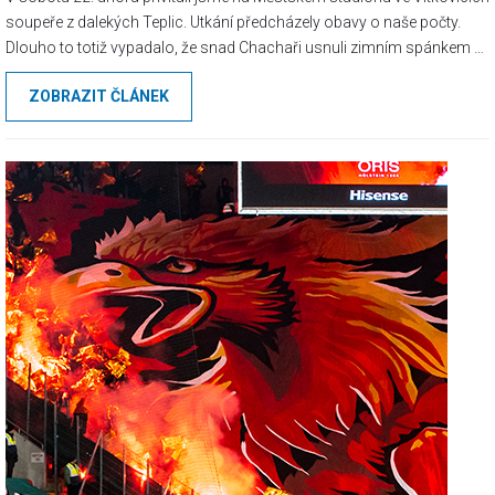
soupeře z dalekých Teplic. Utkání předcházely obavy o naše počty.
Dlouho to totiž vypadalo, že snad Chachaři usnuli zimním spánkem a
nezaregistrovali tak, že se blíží zápas milovaného Baníčku v Ostravě.
ZOBRAZIT ČLÁNEK
Jak jinak si vysvětlit nezájem o lístky, to ticho po pěšině. Jasně, Teplice
nejsou největší soupeř, co může být, neprobouzí to stejné emoce, jako
když se řeknou jiné kluby, ale i tak…