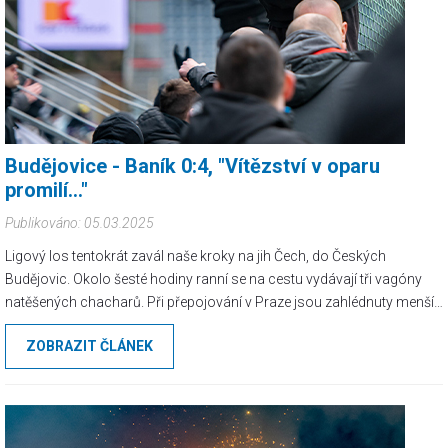
Budějovice - Baník 0:4, "Vítězství v oparu
promilí..."
Publikováno: 05.03.2025
Ligový los tentokrát zavál naše kroky na jih Čech, do Českých
Budějovic. Okolo šesté hodiny ranní se na cestu vydávají tři vagóny
natěšených chacharů. Při přepojování v Praze jsou zahlédnuty menší
skupinky sparťanů cestující na jejich výjezd do Olomouce, ale
ZOBRAZIT ČLÁNEK
vzhledem k všudypřítomnému dozoru se nic neděje.