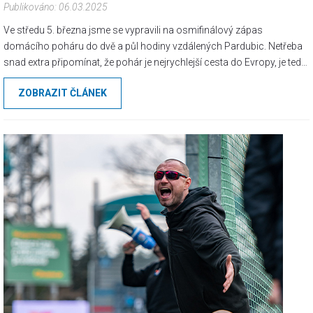
Publikováno: 06.03.2025
Ve středu 5. března jsme se vypravili na osmifinálový zápas
domácího poháru do dvě a půl hodiny vzdálených Pardubic. Netřeba
snad extra připomínat, že pohár je nejrychlejší cesta do Evropy, je tedy
na místě brát jej zcela vážně od prvního kopnutí do míče! Jeho
ZOBRAZIT ČLÁNEK
důležitost jsme rozhodně jako fanoušci potvrdili, když bylo možné
ohlásit, že sektor hostí je zcela vyprodán a další vstupenky je možné
koupit pouze do sektorů vedle.