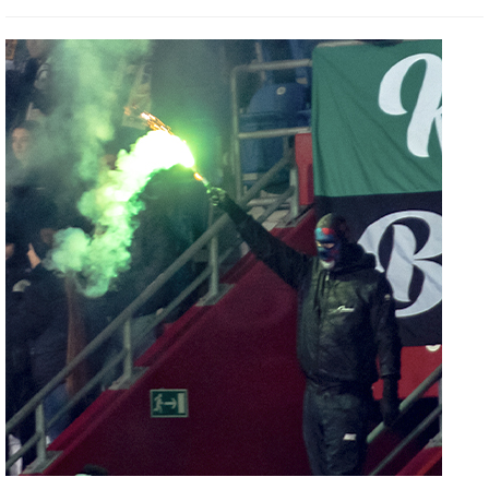
aktivních osob. Tak snad se podobná situace bude opakovat i v
následujícím týdnu i proti Slovácku. Celková ohlášena návštěva
nakonec byla 14 659 diváků, volných míst se však našlo dost…