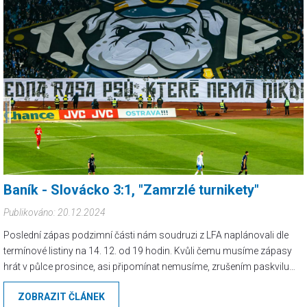
Baník - Slovácko 3:1, "Zamrzlé turnikety"
Publikováno: 20.12.2024
Poslední zápas podzimní části nám soudruzi z LFA naplánovali dle
termínové listiny na 14. 12. od 19 hodin. Kvůli čemu musíme zápasy
hrát v půlce prosince, asi připomínat nemusíme, zrušením paskvilu
jménem nadstavba by vzniklo spousta volných termínů...
ZOBRAZIT ČLÁNEK