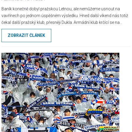
Baník konečně dobyl pražskou Letnou, ale nemůžeme usnout na
vavřínech po jednom úspěšném výsledku. Hned další víkend nás totiž
čekal další pražský klub, přesněji Dukla. Armádní klub krčící se na
spodních příčkách tabulky zní jako snadný cíl pro Baník, který v
ZOBRAZIT ČLÁNEK
poslední době předvádí solidní výkony. Ale znáte to – vždy, když se
očekává, že vše půjde správným směrem, přijde utkání, na kterém si
vylámeme zuby.