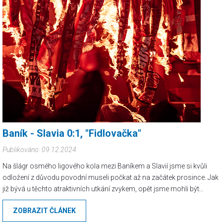
Baník - Slavia 0:1, "Fidlovačka"
Publikováno: 09.12.2024
Na šlágr osmého ligového kola mezi Baníkem a Slavií jsme si kvůli
odložení z důvodu povodní museli počkat až na začátek prosince. Jak
již bývá u těchto atraktivních utkání zvykem, opět jsme mohli být
svědky již tradičního shánění lístků na poslední chvíli, kdy zprávy
ZOBRAZIT ČLÁNEK
tohoto typu zahltily nejedno diskusní fórům i soukromé zprávy