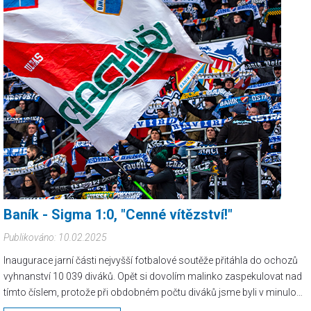
Baník - Sigma 1:0, "Cenné vítězství!"
Publikováno: 10.02.2025
Inaugurace jarní části nejvyšší fotbalové soutěže přitáhla do ochozů
vyhnanství 10 039 diváků. Opět si dovolím malinko zaspekulovat nad
tímto číslem, protože při obdobném počtu diváků jsme byli v minulosti
zvyklí tvořit na protilehlé tribuně kartoniády a nedělní zaplněnost