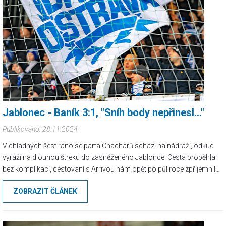
Jablonec - Baník 3:1, "Sníh body nepřinesl..."
Publikováno: 28.11.2024
V chladných šest ráno se parta Chacharů schází na nádraží, odkud
vyráží na dlouhou štreku do zasněženého Jablonce. Cesta proběhla
bez komplikací, cestování s Arrivou nám opět po půl roce zpříjemnil
náš oblíbený průvodčí Adam, kéž by všichni průvodčí měli k nám
ZOBRAZIT ČLÁNEK
stejný přístup. Na Střelnici se skvěle uklizeným trávníkem se
objevujeme v přibližně jednu hodinu, věšíme vlajky a čas do výkopu si
krátíme popíjením teplých čajů (škoda, že ten svařák nebyl) či lehkou