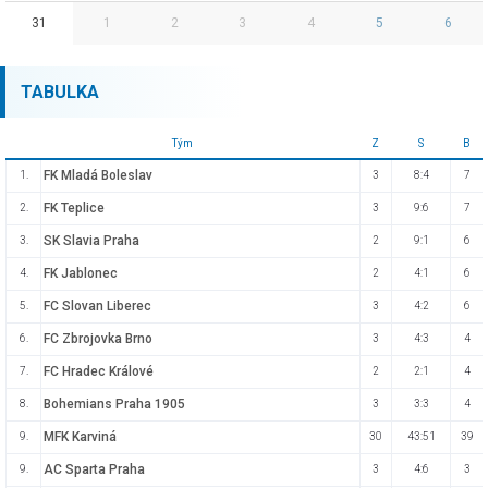
31
1
2
3
4
5
6
TABULKA
Tým
Z
S
B
FK Mladá Boleslav
1.
3
8:4
7
FK Teplice
2.
3
9:6
7
SK Slavia Praha
3.
2
9:1
6
FK Jablonec
4.
2
4:1
6
FC Slovan Liberec
5.
3
4:2
6
FC Zbrojovka Brno
6.
3
4:3
4
FC Hradec Králové
7.
2
2:1
4
Bohemians Praha 1905
8.
3
3:3
4
MFK Karviná
9.
30
43:51
39
AC Sparta Praha
9.
3
4:6
3