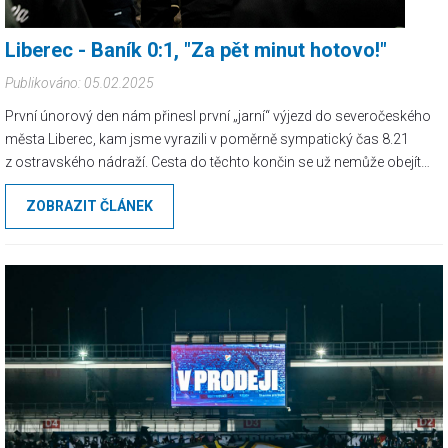
Liberec - Baník 0:1, "Za pět minut hotovo!"
Publikováno: 05.02.2025
První únorový den nám přinesl první „jarní“ výjezd do severočeského
města Liberec, kam jsme vyrazili v poměrně sympatický čas 8.21
z ostravského nádraží. Cesta do těchto končin se už nemůže obejít
bez našeho oblíbeného průvodčího Adama, který nám vždy zpříjemní
ZOBRAZIT ČLÁNEK
cestu zejména jeho osobní cenovou politikou v neoblíbené Arrivě.