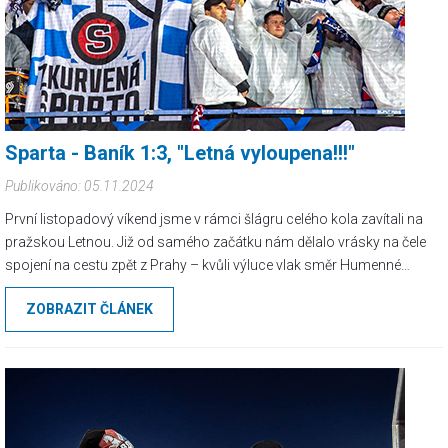
Sparta - Baník 1:3, "Letná vyloupena!!!"
Publikováno: 05.11.2024
První listopadový víkend jsme v rámci šlágru celého kola zavítali na
pražskou Letnou. Již od samého začátku nám dělalo vrásky na čele
spojení na cestu zpět z Prahy – kvůli výluce vlak směr Humenné
vyjížděl už ve 21 hodin, a na této výluce ztroskotal i speciální vlak, který
ZOBRAZIT ČLÁNEK
chtěl klub vypravit.