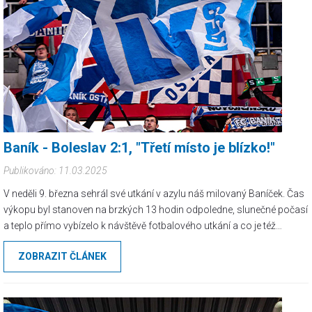
Baník - Boleslav 2:1, "Třetí místo je blízko!"
Publikováno: 11.03.2025
V neděli 9. března sehrál své utkání v azylu náš milovaný Baníček. Čas
výkopu byl stanoven na brzkých 13 hodin odpoledne, slunečné počasí
a teplo přímo vybízelo k návštěvě fotbalového utkání a co je též
důležité, k brzkému setkávání se a návštěvě buď restauračních zařízení
ZOBRAZIT ČLÁNEK
či foodzóny u stadionu.