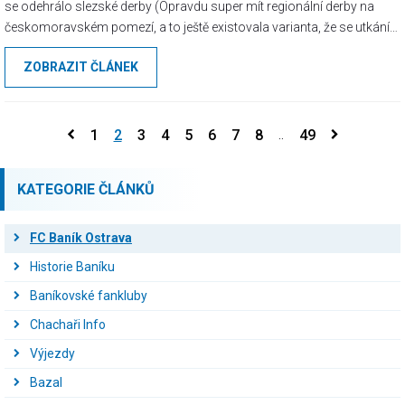
se odehrálo slezské derby (Opravdu super mít regionální derby na
českomoravském pomezí, a to ještě existovala varianta, že se utkání
odehraje dokonce v Příbrami. Aneb český fotbal pro fanoušky…).
ZOBRAZIT ČLÁNEK
Sotva jsme se vrátili domů, hodili zpocené oblečení do koše na prádlo
a ulehli ke slastnému spánku, už se znovu vyráželo na cestu, tentokrát
na zápas áčka do Pardubic.
1
2
3
4
5
6
7
8
49
..
KATEGORIE ČLÁNKŮ
FC Baník Ostrava
Historie Baníku
Baníkovské fankluby
Chachaři Info
Výjezdy
Bazal