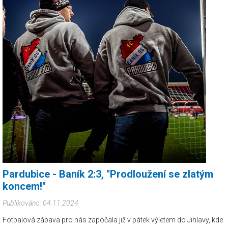
Pardubice - Baník 2:3, "Prodloužení se zlatým
koncem!"
Publikováno: 04.11.2024
Fotbalová zábava pro nás započala již v pátek výletem do Jihlavy, kde