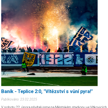
Baník - Teplice 2:0, "Vítězství s vůní pyra!"
Publikováno: 23.02.2025
V sobotu 22. února přivítali jsme na Městském stadionu ve Vítkovicích