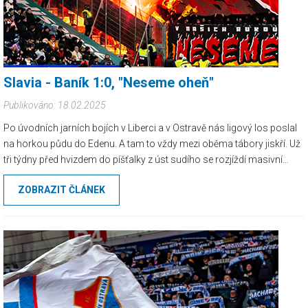
Slavia - Baník 1:0, "Neseme oheň"
Publikováno: 18.02.2025
Po úvodních jarních bojích v Liberci a v Ostravě nás ligový los poslal
na horkou půdu do Edenu. A tam to vždy mezi oběma tábory jiskří. Už
tři týdny před hvizdem do píšťalky z úst sudího se rozjíždí masivní
mobilizace Chacharů především na sítích. Po pár dnech je info o
ZOBRAZIT ČLÁNEK
invazi sdíleno klubem, v pozvánkách a hecovačkách se objevují i hráči
Baníku