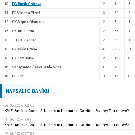
FC Baník Ostrava
10.
2
1:4
3
FC Viktoria Plzeň
11.
3
7:9
2
SK Sigma Olomouc
12.
2
3:4
1
SK Artis Brno
13.
2
3:5
1
1. FC Slovácko
14.
2
2:6
1
FK Dukla Praha
15.
30
20:42
23
FK Pardubice
15.
2
1:4
0
SK Dynamo České Budějovice
16.
30
14:78
5
FC Zlín
16.
3
1:6
0
NAPSALI O BANÍKU
09.08.2026, 08.00
KVÍZ: Amélie, Coco i Šifra mistra Leonarda. Co víte o Audrey Tautouové?
09.08.2026, 08.00
KVÍZ: Amélie, Coco i Šifra mistra Leonarda. Co víte o Audrey Tautouové?
09.08.2026, 07.55