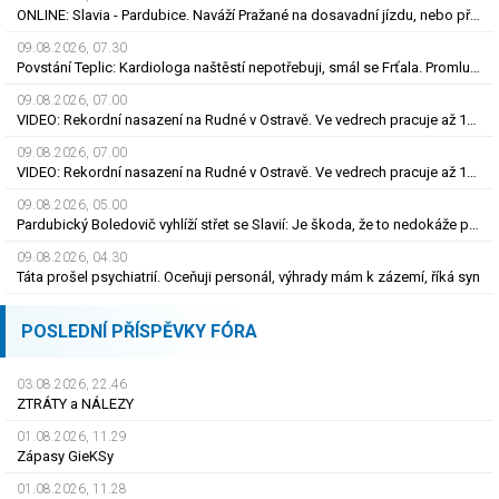
ONLINE: Slavia - Pardubice. Naváží Pražané na dosavadní jízdu, nebo překvapí Východočeši?
09.08.2026, 07.30
Povstání Teplic: Kardiologa naštěstí nepotřebuji, smál se Frťala. Promluvil o zájmu Plzně
09.08.2026, 07.00
VIDEO: Rekordní nasazení na Rudné v Ostravě. Ve vedrech pracuje až 120 silničářů
09.08.2026, 07.00
VIDEO: Rekordní nasazení na Rudné v Ostravě. Ve vedrech pracuje až 120 silničářů
09.08.2026, 05.00
Pardubický Boledovič vyhlíží střet se Slavií: Je škoda, že to nedokáže postavit na mladých
09.08.2026, 04.30
Táta prošel psychiatrií. Oceňuji personál, výhrady mám k zázemí, říká syn
POSLEDNÍ PŘÍSPĚVKY FÓRA
03.08.2026, 22.46
ZTRÁTY a NÁLEZY
01.08.2026, 11.29
Zápasy GieKSy
01.08.2026, 11.28