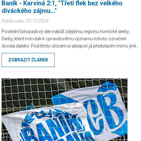
Baník - Karviná 2:1, "Třetí flek bez velkého
diváckého zájmu..."
Publikováno: 02.12.2024
Poslední listopadový den nabídl zdejšímu regionu hornické derby.
Derby, které má však k opravdovému významu tohoto označení
docela daleko. Pod tímto slovem si alespoň já představím mimo jiné
hmatatelnou nenávist mezi hostujícím sektorem a zbytkem stadionu.
ZOBRAZIT ČLÁNEK
Zkrátka pořádnou fanouškovskou rivalitu, což tento zápas rozhodně
nenabízí. I díky poměrně velké enklávě karvinských obyvatel hlásící se
k Baníku, což jasně demonstrovala vlajka "Karviná" a totožná
mávačka v našem kotli.