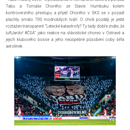
Tabu a Tomáše Chorého ze Slavie. Humbuku kolem
kontroverzního přestupu a přijetí Chorého v SKS se v pozadí
plachty smálo 700 modrobílých tváří. O chvíli později je ještě
roztažen transparent "Letecké katastrofy? Ty tady dobře znáte, že
luftJardo! #ČSA" jako reakce na slávistické choreo v Ostravě a
jejich klubového bosse a jeho neúspěšné působení coby šéfa
aerolinek.