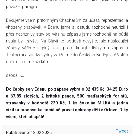
přivážejí paragraf...
Děkujeme všem přítomným Chacharům za účast, reprezentaci a
vhozený příspěvek. V Edenu jsme si ostudu rozhodně neuřízli, i
přes nepříznivý stav po většinu zápasu jsme rozhodně na půdě
rivala byli slyšet. Na Slavii to bodově nevyšlo, ale následující
zápasy věříme v plný zisk, proto kupujte lístky na zápas s
Teplicemi a za dva týdny zajíždíme do Českých Budějovic! Vstříc
dalším jarním zážitkům!
sepsal:
L.
Do čapky se v Edenu po zápase vybralo 32 435 Kč, 34,25 Euro
a 67,85 zlotých, 2 britské pence, 500 maďarských forintů,
stravenky v hodnotě 220 Kč, 1 ks čokoláa MILKA a jedna
vizitka pracovníka sociálně právní ochrany dětí v Orlové. Díky
všem, kteří přispěli!
Tweet
Publikováno: 18.02.2025