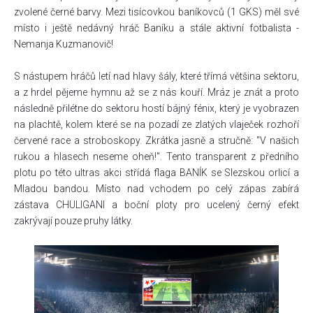
zvolené černé barvy. Mezi tisícovkou baníkovců (1 GKS) měl své
místo i ještě nedávný hráč Baníku a stále aktivní fotbalista -
Nemanja Kuzmanovič!
S nástupem hráčů letí nad hlavy šály, které třímá většina sektoru,
a z hrdel pějeme hymnu až se z nás kouří. Mráz je znát a proto
následně přilétne do sektoru hostí bájný fénix, který je vyobrazen
na plachtě, kolem které se na pozadí ze zlatých vlaječek rozhoří
červené race a stroboskopy. Zkrátka jasně a stručně: "V našich
rukou a hlasech neseme oheň!". Tento transparent z předního
plotu po této ultras akci střídá flaga BANÍK se Slezskou orlicí a
Mladou bandou. Místo nad vchodem po celý zápas zabírá
zástava CHULIGANI a boční ploty pro ucelený černý efekt
zakrývají pouze pruhy látky.