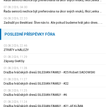
Řada seniorů nechce být preferována na úkor svých vnuků, říká Lenka Desatová
07.08.2026, 04.00
Řada seniorů nechce být preferována na úkor svých vnuků, říká Lenka Desatová
06.08.2026, 22.20
Zadražil po Besiktasi: Štve nás to. Ale pokud budeme hrát jako dnes... Co se stalo u gólu?
POSLEDNÍ PŘÍSPĚVKY FÓRA
03.08.2026, 22.46
ZTRÁTY a NÁLEZY
01.08.2026, 11.29
Zápasy GieKSy
01.08.2026, 11.28
Dražba hráčských dresů SILESIAN FAMILY - #25 Robert SADOWSKI
01.08.2026, 11.27
Dražba hráčských dresů SILESIAN FAMILY - #22
01.08.2026, 11.25
Dražba hráčských dresů SILESIAN FAMILY - #6
01.08.2026, 11.24
Dražba hráčských dresů SILESIAN FAMILY - #21 Jiří KLÍMA