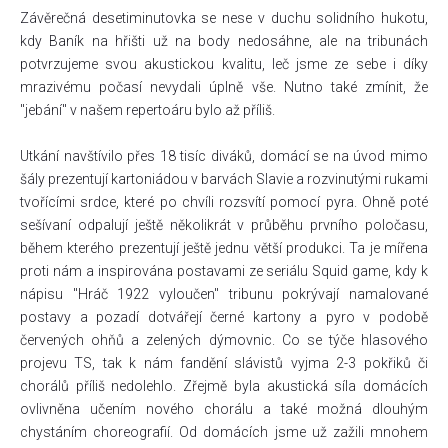
Závěrečná desetiminutovka se nese v duchu solidního hukotu,
kdy Baník na hřišti už na body nedosáhne, ale na tribunách
potvrzujeme svou akustickou kvalitu, leč jsme ze sebe i díky
mrazivému počasí nevydali úplně vše. Nutno také zmínit, že
"jebání" v našem repertoáru bylo až příliš.
Utkání navštívilo přes 18 tisíc diváků, domácí se na úvod mimo
šály prezentují kartoniádou v barvách Slavie a rozvinutými rukami
tvořícími srdce, které po chvíli rozsvítí pomocí pyra. Ohně poté
sešívaní odpalují ještě několikrát v průběhu prvního poločasu,
během kterého prezentují ještě jednu větší produkci. Ta je mířena
proti nám a inspirována postavami ze seriálu Squid game, kdy k
nápisu "Hráč 1922 vyloučen" tribunu pokrývají namalované
postavy a pozadí dotvářejí černé kartony a pyro v podobě
červených ohňů a zelených dýmovnic. Co se týče hlasového
projevu TS, tak k nám fandění slávistů vyjma 2-3 pokřiků či
chorálů příliš nedolehlo. Zřejmě byla akustická síla domácích
ovlivněna učením nového chorálu a také možná dlouhým
chystáním choreografií. Od domácích jsme už zažili mnohem