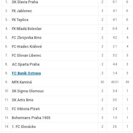
SK Slavia Praha
1.
2
9:1
6
FK Jablonec
2.
2
4:1
6
FK Teplice
3.
2
4:1
6
FK Mladá Boleslav
4.
2
6:4
4
FC Zbrojovka Brno
5.
2
4:2
4
FC Hradec Králové
6.
2
2:1
4
FC Slovan Liberec
7.
2
3:2
3
AC Sparta Praha
8.
2
4:4
3
FC Baník Ostrava
9.
2
1:4
3
MFK Karviná
9.
30
43:51
39
SK Sigma Olomouc
10.
2
3:4
1
SK Artis Brno
11.
2
3:5
1
FC Viktoria Plzeň
12.
2
2:4
1
Bohemians Praha 1905
13.
2
1:3
1
1. FC Slovácko
14.
2
2:6
1