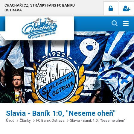
CHACHAŘI.CZ, STRÁNKY FANS FC BANÍKU
OSTRAVA.
Slavia - Baník 1:0, "Neseme oheň"
Úvod
Články
FC Baník Ostrava
Slavia - Baník 1:0, "Neseme oheň"