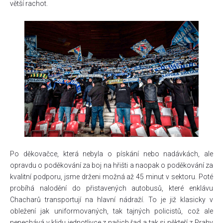
větší rachot.
Po děkovačce, která nebyla o pískání nebo nadávkách, ale
opravdu o poděkování za boj na hřišti a naopak o poděkování za
kvalitní podporu, jsme drženi možná až 45 minut v sektoru. Poté
probíhá nalodění do přistavených autobusů, které enklávu
Chacharů transportují na hlavní nádraží. To je již klasicky v
obležení jak uniformovaných, tak tajných policistů, což ale
nenechává v klidu jednotlivce z našich řad a tak si někteří z Prahy