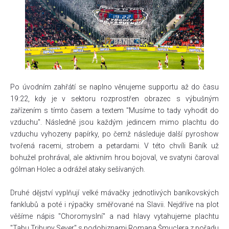
Po úvodním zahřátí se naplno věnujeme supportu až do času
19:22, kdy je v sektoru rozprostřen obrazec s výbušným
zařízením s tímto časem a textem "Musíme to tady vyhodit do
vzduchu". Následně jsou každým jedincem mimo plachtu do
vzduchu vyhozeny papírky, po čemž následuje další pyroshow
tvořená racemi, strobem a petardami. V této chvíli Baník už
bohužel prohrával, ale aktivním hrou bojoval, ve svatyni čaroval
gólman Holec a odrážel ataky sešívaných.
Druhé dějství vyplňují velké mávačky jednotlivých baníkovských
fanklubů a poté i rýpačky směřované na Slavii. Nejdříve na plot
věšíme nápis "Choromyslní" a nad hlavy vytahujeme plachtu
"Tabu Tribuny Sever" s podobiznami Romana Šmuclera z pořadu