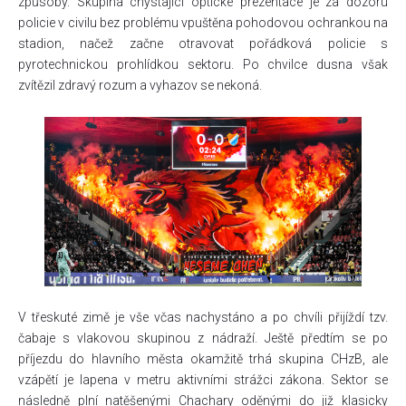
způsoby. Skupina chystající optické prezentace je za dozoru
policie v civilu bez problému vpuštěna pohodovou ochrankou na
stadion, načež začne otravovat pořádková policie s
pyrotechnickou prohlídkou sektoru. Po chvilce dusna však
zvítězil zdravý rozum a vyhazov se nekoná.
V třeskuté zimě je vše včas nachystáno a po chvíli přijíždí tzv.
čabaje s vlakovou skupinou z nádraží. Ještě předtím se po
příjezdu do hlavního města okamžitě trhá skupina CHzB, ale
vzápětí je lapena v metru aktivními strážci zákona. Sektor se
následně plní natěšenými Chachary oděnými do již klasicky