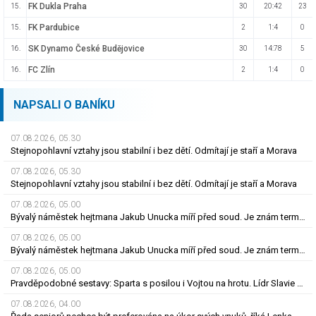
FK Dukla Praha
15.
30
20:42
23
FK Pardubice
15.
2
1:4
0
SK Dynamo České Budějovice
16.
30
14:78
5
FC Zlín
16.
2
1:4
0
NAPSALI O BANÍKU
07.08.2026, 05.30
Stejnopohlavní vztahy jsou stabilní i bez dětí. Odmítají je staří a Morava
07.08.2026, 05.30
Stejnopohlavní vztahy jsou stabilní i bez dětí. Odmítají je staří a Morava
07.08.2026, 05.00
Bývalý náměstek hejtmana Jakub Unucka míří před soud. Je znám termín jednání
07.08.2026, 05.00
Bývalý náměstek hejtmana Jakub Unucka míří před soud. Je znám termín jednání
07.08.2026, 05.00
Pravděpodobné sestavy: Sparta s posilou i Vojtou na hrotu. Lídr Slavie už v základu
07.08.2026, 04.00