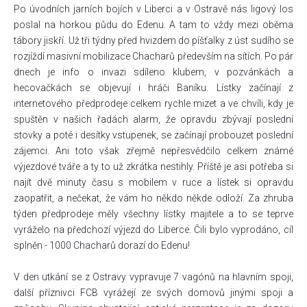
Po úvodních jarních bojích v Liberci a v Ostravě nás ligový los
poslal na horkou půdu do Edenu. A tam to vždy mezi oběma
tábory jiskří. Už tři týdny před hvizdem do píšťalky z úst sudího se
rozjíždí masivní mobilizace Chacharů především na sítích. Po pár
dnech je info o invazi sdíleno klubem, v pozvánkách a
hecovačkách se objevují i hráči Baníku. Lístky začínají z
internetového předprodeje celkem rychle mizet a ve chvíli, kdy je
spuštěn v našich řadách alarm, že opravdu zbývají poslední
stovky a poté i desítky vstupenek, se začínají probouzet poslední
zájemci. Ani toto však zřejmě nepřesvědčilo celkem známé
výjezdové tváře a ty to už zkrátka nestihly. Příště je asi potřeba si
najít dvě minuty času s mobilem v ruce a lístek si opravdu
zaopatřit, a nečekat, že vám ho někdo někde odloží. Za zhruba
týden předprodeje měly všechny lístky majitele a to se teprve
vyráželo na předchozí výjezd do Liberce. Čili bylo vyprodáno, cíl
splněn - 1000 Chacharů dorazí do Edenu!
V den utkání se z Ostravy vypravuje 7 vagónů na hlavním spoji,
další příznivci FCB vyrážejí ze svých domovů jinými spoji a