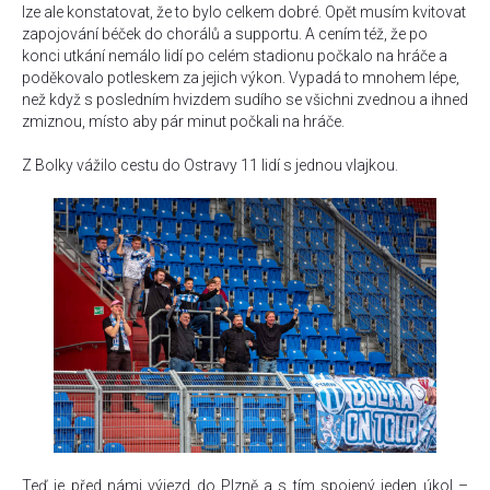
lze ale konstatovat, že to bylo celkem dobré. Opět musím kvitovat
zapojování béček do chorálů a supportu. A cením též, že po
konci utkání nemálo lidí po celém stadionu počkalo na hráče a
poděkovalo potleskem za jejich výkon. Vypadá to mnohem lépe,
než když s posledním hvizdem sudího se všichni zvednou a ihned
zmiznou, místo aby pár minut počkali na hráče.
Z Bolky vážilo cestu do Ostravy 11 lidí s jednou vlajkou.
Teď je před námi výjezd do Plzně a s tím spojený jeden úkol –