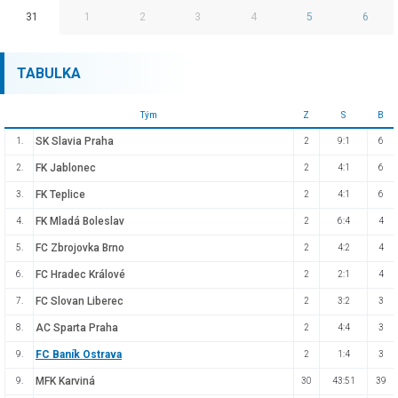
31
1
2
3
4
5
6
TABULKA
Tým
Z
S
B
SK Slavia Praha
1.
2
9:1
6
FK Jablonec
2.
2
4:1
6
FK Teplice
3.
2
4:1
6
FK Mladá Boleslav
4.
2
6:4
4
FC Zbrojovka Brno
5.
2
4:2
4
FC Hradec Králové
6.
2
2:1
4
FC Slovan Liberec
7.
2
3:2
3
AC Sparta Praha
8.
2
4:4
3
FC Baník Ostrava
9.
2
1:4
3
MFK Karviná
9.
30
43:51
39