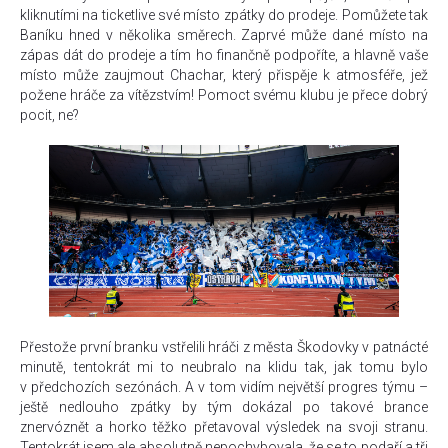
kliknutími na ticketlive své místo zpátky do prodeje. Pomůžete tak
Baníku hned v několika směrech. Zaprvé může dané místo na
zápas dát do prodeje a tím ho finančně podpoříte, a hlavně vaše
místo může zaujmout Chachar, který přispěje k atmosféře, jež
požene hráče za vítězstvím! Pomoct svému klubu je přece dobrý
pocit, ne?
Přestože první branku vstřelili hráči z města Škodovky v patnácté
minutě, tentokrát mi to neubralo na klidu tak, jak tomu bylo
v předchozích sezónách. A v tom vidím největší progres týmu –
ještě nedlouho zpátky by tým dokázal po takové brance
znervóznět a horko těžko přetavoval výsledek na svoji stranu.
Tentokrát jsem ale absolutně nepochybovala, že se to podaří a tři