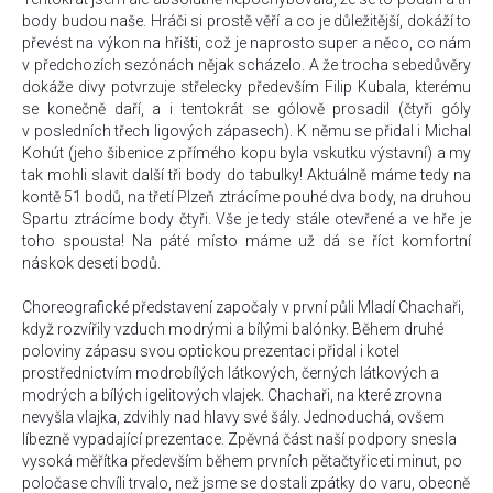
body budou naše. Hráči si prostě věří a co je důležitější, dokáží to
převést na výkon na hřišti, což je naprosto super a něco, co nám
v předchozích sezónách nějak scházelo. A že trocha sebedůvěry
dokáže divy potvrzuje střelecky především Filip Kubala, kterému
se konečně daří, a i tentokrát se gólově prosadil (čtyři góly
v posledních třech ligových zápasech). K němu se přidal i Michal
Kohút (jeho šibenice z přímého kopu byla vskutku výstavní) a my
tak mohli slavit další tři body do tabulky! Aktuálně máme tedy na
kontě 51 bodů, na třetí Plzeň ztrácíme pouhé dva body, na druhou
Spartu ztrácíme body čtyři. Vše je tedy stále otevřené a ve hře je
toho spousta! Na páté místo máme už dá se říct komfortní
náskok deseti bodů.
Choreografické představení započaly v první půli Mladí Chachaři,
když rozvířily vzduch modrými a bílými balónky. Během druhé
poloviny zápasu svou optickou prezentaci přidal i kotel
prostřednictvím modrobílých látkových, černých látkových a
modrých a bílých igelitových vlajek. Chachaři, na které zrovna
nevyšla vlajka, zdvihly nad hlavy své šály. Jednoduchá, ovšem
líbezně vypadající prezentace. Zpěvná část naší podpory snesla
vysoká měřítka především během prvních pětačtyřiceti minut, po
poločase chvíli trvalo, než jsme se dostali zpátky do varu, obecně