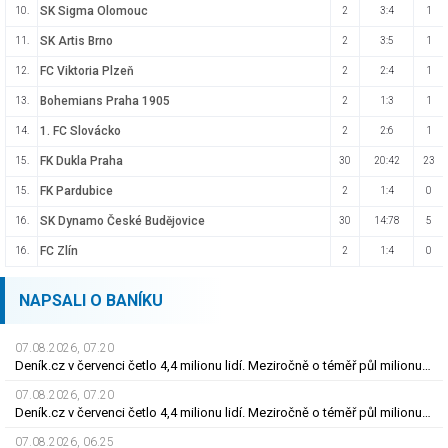
SK Sigma Olomouc
10.
2
3:4
1
SK Artis Brno
11.
2
3:5
1
FC Viktoria Plzeň
12.
2
2:4
1
Bohemians Praha 1905
13.
2
1:3
1
1. FC Slovácko
14.
2
2:6
1
FK Dukla Praha
15.
30
20:42
23
FK Pardubice
15.
2
1:4
0
SK Dynamo České Budějovice
16.
30
14:78
5
FC Zlín
16.
2
1:4
0
NAPSALI O BANÍKU
07.08.2026, 07.20
Deník.cz v červenci četlo 4,4 milionu lidí. Meziročně o téměř půl milionu více
07.08.2026, 07.20
Deník.cz v červenci četlo 4,4 milionu lidí. Meziročně o téměř půl milionu více
07.08.2026, 06.25