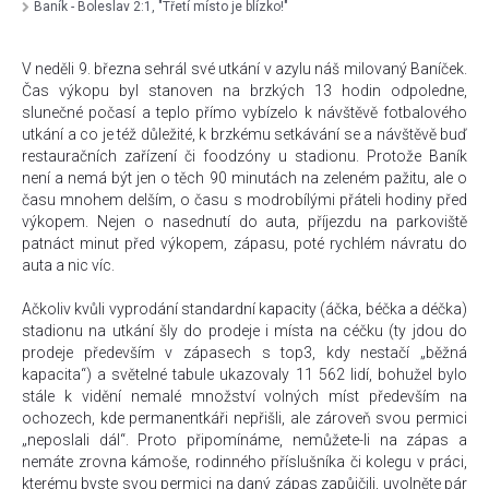
Baník - Boleslav 2:1, "Třetí místo je blízko!"
V neděli 9. března sehrál své utkání v azylu náš milovaný Baníček.
Čas výkopu byl stanoven na brzkých 13 hodin odpoledne,
slunečné počasí a teplo přímo vybízelo k návštěvě fotbalového
utkání a co je též důležité, k brzkému setkávání se a návštěvě buď
restauračních zařízení či foodzóny u stadionu. Protože Baník
není a nemá být jen o těch 90 minutách na zeleném pažitu, ale o
času mnohem delším, o času s modrobílými přáteli hodiny před
výkopem. Nejen o nasednutí do auta, příjezdu na parkoviště
patnáct minut před výkopem, zápasu, poté rychlém návratu do
auta a nic víc.
Ačkoliv kvůli vyprodání standardní kapacity (áčka, béčka a déčka)
stadionu na utkání šly do prodeje i místa na céčku (ty jdou do
prodeje především v zápasech s top3, kdy nestačí „běžná
kapacita“) a světelné tabule ukazovaly 11 562 lidí, bohužel bylo
stále k vidění nemalé množství volných míst především na
ochozech, kde permanentkáři nepřišli, ale zároveň svou permici
„neposlali dál“. Proto připomínáme, nemůžete-li na zápas a
nemáte zrovna kámoše, rodinného příslušníka či kolegu v práci,
kterému byste svou permici na daný zápas zapůjčili, uvolněte pár