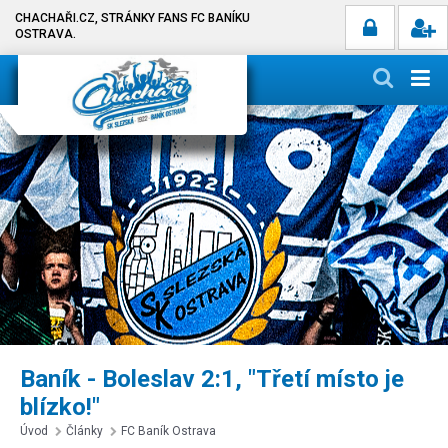
CHACHAŘI.CZ, STRÁNKY FANS FC BANÍKU
OSTRAVA.
Baník - Boleslav 2:1, "Třetí místo je
blízko!"
Úvod
Články
FC Baník Ostrava