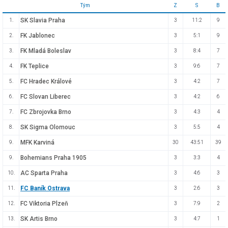
Tým
Z
S
B
SK Slavia Praha
1.
3
11:2
9
FK Jablonec
2.
3
5:1
9
FK Mladá Boleslav
3.
3
8:4
7
FK Teplice
4.
3
9:6
7
FC Hradec Králové
5.
3
4:2
7
FC Slovan Liberec
6.
3
4:2
6
FC Zbrojovka Brno
7.
3
4:3
4
SK Sigma Olomouc
8.
3
5:5
4
MFK Karviná
9.
30
43:51
39
Bohemians Praha 1905
9.
3
3:3
4
AC Sparta Praha
10.
3
4:6
3
FC Baník Ostrava
11.
3
2:6
3
FC Viktoria Plzeň
12.
3
7:9
2
SK Artis Brno
13.
3
4:7
1