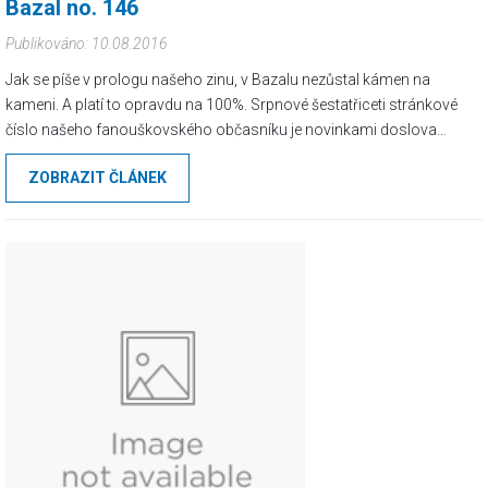
Bazal no. 146
Publikováno: 10.08.2016
Jak se píše v prologu našeho zinu, v Bazalu nezůstal kámen na
kameni. A platí to opravdu na 100%. Srpnové šestatřiceti stránkové
číslo našeho fanouškovského občasníku je novinkami doslova
nabité. Premiérově můžete v novém výtisku očekávat barevné
ZOBRAZIT ČLÁNEK
fotografie, nové rubriky a informace...