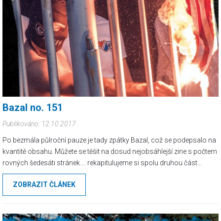
Bazal no. 151
Publikováno: 12.10.2017
Po bezmála půlroční pauze je tady zpátky Bazal, což se podepsalo na
kvantitě obsahu. Můžete se těšit na dosud nejobsáhlejší zine s počtem
rovných šedesáti stránek.... rekapitulujeme si spolu druhou část
jarního tažení druhou ligou, zabrousíme na pár letních akciček... P.S.:
ZOBRAZIT ČLÁNEK
Chachar/Wear ma zítra (13. 10.) ZAVŘENO!!!