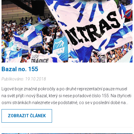
Bazal no. 155
Publikováno: 19.10.2018
Ligové boje značně pokročily a po druhé reprezentační pauze musel
na svět přijít i nový Bazal, který si nese pořadové číslo 155. Na čtyřiceti
osmi stránkách naleznete vše podstatné, co se v poslední době na
tribunách a polích událo...
ZOBRAZIT ČLÁNEK