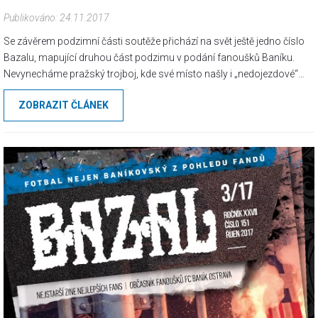
Publikováno: 24.11.2017
Se závěrem podzimní části soutěže přichází na svět ještě jedno číslo
Bazalu, mapující druhou část podzimu v podání fanoušků Baníku.
Nevynecháme pražský trojboj, kde své místo našly i „nedojezdové“
reporty z ligového výjezdu na Spartu. Chybět nebudou ani...
ZOBRAZIT ČLÁNEK