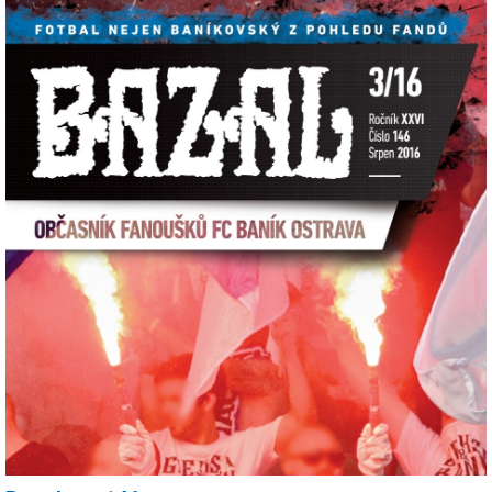
Dále se můžete dočíst jak pětice Chacharů absolvovala během šesti
dnů čtveřici výjezdů nebo na report z tradičního rodinného výjezdu...