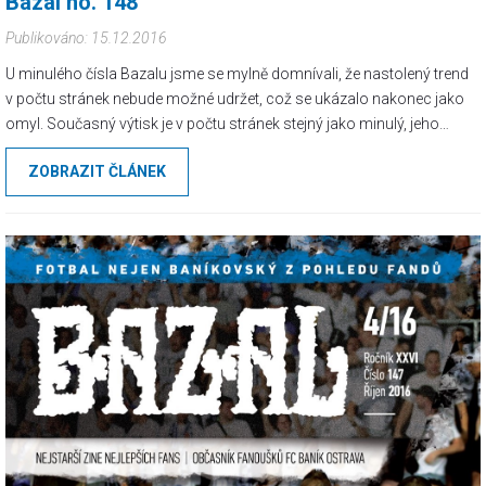
Bazal no. 148
Publikováno: 15.12.2016
U minulého čísla Bazalu jsme se mylně domnívali, že nastolený trend
v počtu stránek nebude možné udržet, což se ukázalo nakonec jako
omyl. Současný výtisk je v počtu stránek stejný jako minulý, jeho
obsah se tedy opět rozkládá na 48 stránkách, z čehož je osm
ZOBRAZIT ČLÁNEK
plnobarevných...