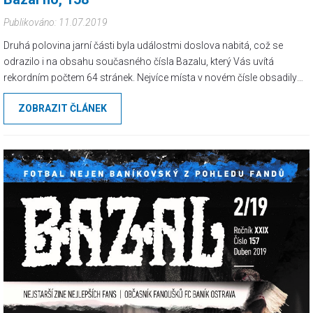
Publikováno: 11.07.2019
Druhá polovina jarní části byla událostmi doslova nabitá, což se
odrazilo i na obsahu současného čísla Bazalu, který Vás uvítá
rekordním počtem 64 stránek. Nejvíce místa v novém čísle obsadily
reporty a fotografie z finále poháru. Můžete se těšit...
ZOBRAZIT ČLÁNEK