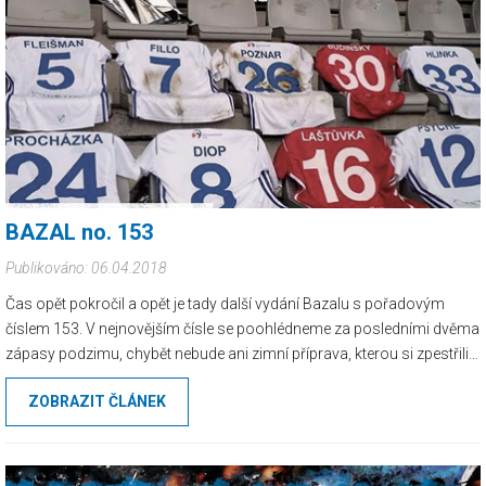
BAZAL no. 153
Publikováno: 06.04.2018
Čas opět pokročil a opět je tady další vydání Bazalu s pořadovým
číslem 153. V nejnovějším čísle se poohlédneme za posledními dvěma
zápasy podzimu, chybět nebude ani zimní příprava, kterou si zpestřili
hlavně Chuligani z Bazalů ...
ZOBRAZIT ČLÁNEK