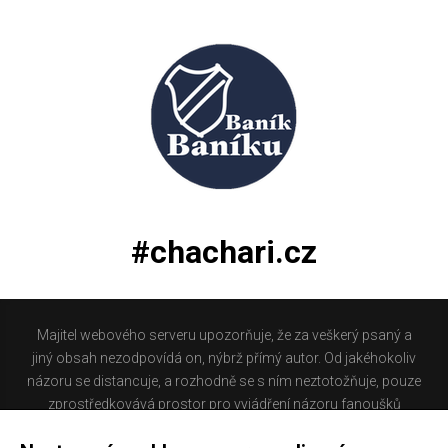
#chachari.cz
Majitel webového serveru upozorňuje, že za veškerý psaný a
jiný obsah nezodpovídá on, nýbrž přímý autor. Od jakéhokoliv
názoru se distancuje, a rozhodně se s ním neztotožňuje, pouze
zprostředkovává prostor pro vyjádření názoru fanoušků
Baníku Ostrava na internetu. Stránka na které se právě