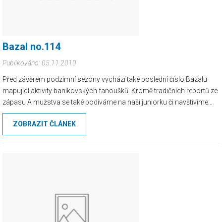
Bazal no.114
Publikováno: 05.11.2010
Před závěrem podzimní sezóny vychází také poslední číslo Bazalu
mapující aktivity baníkovských fanoušků. Kromě tradičních reportů ze
zápasu A mužstva se také podíváme na naší juniorku či navštívíme
zápasy Chacharek. Chybět nebude ani report z utkání GKS, opět také
ZOBRAZIT ČLÁNEK
navštívíme reprezentaci a po delší odmlce zavítáme i do Chebu.