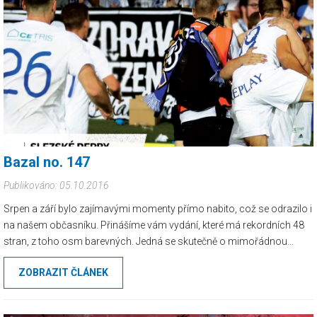
Bazal no. 147
Publikováno: 05.10.2016
Srpen a září bylo zajímavými momenty přímo nabito, což se odrazilo i
na našem občasníku. Přinášíme vám vydání, které má rekordních 48
stran, z toho osm barevných. Jedná se skutečně o mimořádnou
událost způsobenou jak aktivitou pisatelů, tak množstvím silného
ZOBRAZIT ČLÁNEK
materiálu. Příště bude Bazal určitě opět o několik stránek tenčí. Prim
v tomto čísle hraje slezské derby, kterému je věnováno 11 stránek.
Popis zápasu hned z tří různých úhlů je doplněn obsáhlou fotogalerii.