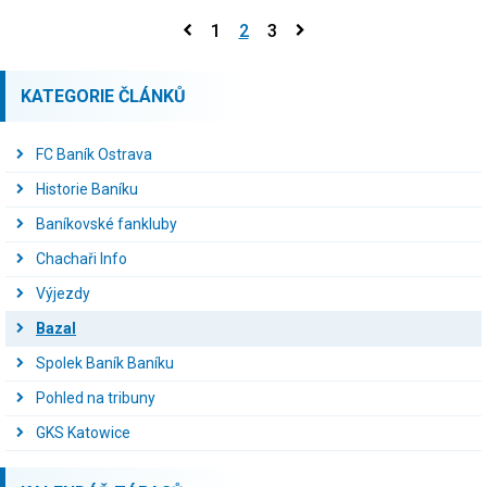
1
2
3
KATEGORIE ČLÁNKŮ
FC Baník Ostrava
Historie Baníku
Baníkovské fankluby
Chachaři Info
Výjezdy
Bazal
Spolek Baník Baníku
Pohled na tribuny
GKS Katowice