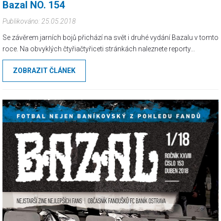
Bazal NO. 154
Publikováno: 25.05.2018
Se závěrem jarních bojů přichází na svět i druhé vydání Bazalu v tomto
roce. Na obvyklých čtyřiačtyřiceti stránkách naleznete reporty...
ZOBRAZIT ČLÁNEK