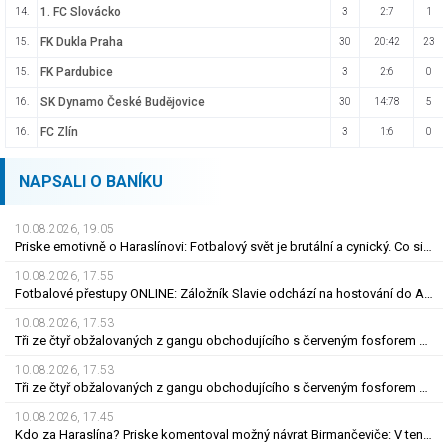
1. FC Slovácko
14.
3
2:7
1
FK Dukla Praha
15.
30
20:42
23
FK Pardubice
15.
3
2:6
0
SK Dynamo České Budějovice
16.
30
14:78
5
FC Zlín
16.
3
1:6
0
NAPSALI O BANÍKU
10.08.2026, 19.05
Priske emotivně o Haraslínovi: Fotbalový svět je brutální a cynický. Co si vzal z Boleslavi?
10.08.2026, 17.55
Fotbalové přestupy ONLINE: Záložník Slavie odchází na hostování do Anglie
10.08.2026, 17.53
Tři ze čtyř obžalovaných z gangu obchodujícího s červeným fosforem se přiznali
10.08.2026, 17.53
Tři ze čtyř obžalovaných z gangu obchodujícího s červeným fosforem se přiznali
10.08.2026, 17.45
Kdo za Haraslína? Priske komentoval možný návrat Birmančeviče: V tento moment...