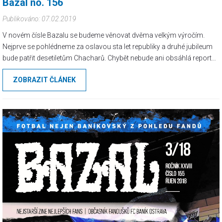
Bazal no. 156
Publikováno: 07.02.2019
V novém čísle Bazalu se budeme věnovat dvěma velkým výročím.
Nejprve se pohlédneme za oslavou sta let republiky a druhé jubileum
bude patřit desetiletům Chacharů. Chybět nebude ani obsáhlá reportáž
doplněná o spoustu fotek ze slezského derby. Po delší době pro...
ZOBRAZIT ČLÁNEK