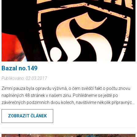
Bazal no.149
Publikováno: 02.03.2017
Zimní pauza byla opravdu výživná, o čem svědčí fakt o počtu znovu
naplněných 48 stránek v našem zinu. Pohlédneme se ještě po
závěrečných podzimních dvou kolech, navštívíme několik přípravných
zápasů a zavítáme na všechny fanouškovské turnaje pořádané
ZOBRAZIT ČLÁNEK
příznivci Baníku přes zimní měsíce. Přineseme vám rovněž i reporty
z ulic a polí z pohledu Chuliganu z Bazalů.