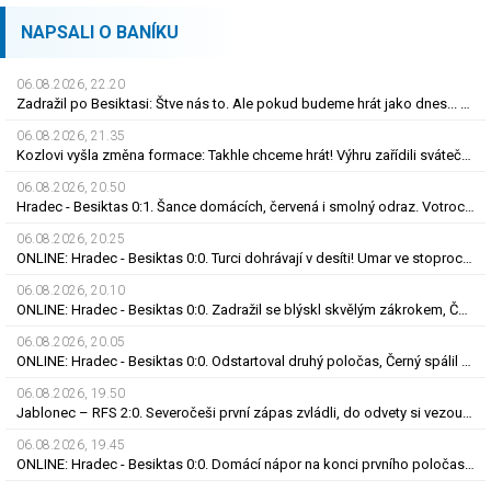
NAPSALI O BANÍKU
06.08.2026, 22.20
Zadražil po Besiktasi: Štve nás to. Ale pokud budeme hrát jako dnes... Co se stalo u gólu?
06.08.2026, 21.35
Kozlovi vyšla změna formace: Takhle chceme hrát! Výhru zařídili sváteční hlavičkáři
06.08.2026, 20.50
Hradec - Besiktas 0:1. Šance domácích, červená i smolný odraz. Votroci budou dotahovat
06.08.2026, 20.25
ONLINE: Hradec - Besiktas 0:0. Turci dohrávají v desíti! Umar ve stoprocentní šanci selhal
06.08.2026, 20.10
ONLINE: Hradec - Besiktas 0:0. Zadražil se blýskl skvělým zákrokem, Černý nedal tutovku
06.08.2026, 20.05
ONLINE: Hradec - Besiktas 0:0. Odstartoval druhý poločas, Černý spálil obrovskou šanci
06.08.2026, 19.50
Jablonec – RFS 2:0. Severočeši první zápas zvládli, do odvety si vezou nadějný náskok
06.08.2026, 19.45
ONLINE: Hradec - Besiktas 0:0. Domácí nápor na konci prvního poločasu, branka zatím nepadla