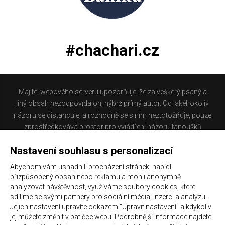
#chachari.cz
Majitel webového serveru upozorňuje, že za veškerý psaný a
jiný obsah nezodpovídá on, nýbrž přímý autor. Od jakéhokoliv
názoru se distancuje, a rozhodně se s ním neztotožňuje, pouze
zprostředkovává prostor pro vyjádření názoru fanoušků
Baníku Ostrava na internetu. Stránka na které se právě
Nastavení souhlasu s personalizací
nacházíte obsahuje materiál, který někteří lidé mohou
považovat za kontroverzní. Provozovatelé těchto stránek
Abychom vám usnadnili procházení stránek, nabídli
nejsou dle právní úpravy zákona č. 480/2004 Sb., o některých
přizpůsobený obsah nebo reklamu a mohli anonymně
službách informační společnosti a o změně některých zákonů
analyzovat návštěvnost, využíváme soubory cookies, které
(zákon o některých službách informační společnosti) a
sdílíme se svými partnery pro sociální média, inzerci a analýzu.
Jejich nastavení upravíte odkazem "Upravit nastavení" a kdykoliv
zejména §6 citovaného zákona, odpovědni za příspěvky
jej můžete změnit v patičce webu. Podrobnější informace najdete
návštěvníků těchto stránek.