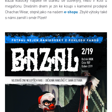
Bazal klasicky najdete ve stánku se suvenýry, nebo v kotli u
megafonu. Dnešním dnem je zin ke koupi v kamenné prodejně
Chachar/Wear, stejně jako na našem
e-shopu
. Zbylé výtisky také
s námi zamíří i směr Plzeň!