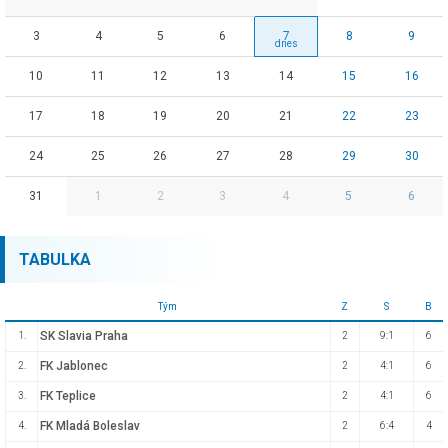
3
4
5
6
7
8
9
10
11
12
13
14
15
16
17
18
19
20
21
22
23
24
25
26
27
28
29
30
31
1
2
3
4
5
6
TABULKA
Tým
Z
S
B
SK Slavia Praha
1.
2
9:1
6
FK Jablonec
2.
2
4:1
6
FK Teplice
3.
2
4:1
6
FK Mladá Boleslav
4.
2
6:4
4