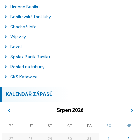
Historie Baníku
Baníkovské fankluby
Chachaři Info
Výjezdy
Bazal
Spolek Baník Baníku
Pohled na tribuny
GKS Katowice
KALENDÁŘ ZÁPASŮ
Srpen 2026
PO
ÚT
ST
ČT
PÁ
SO
NE
27
28
29
30
31
1
2