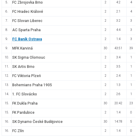
FC Zbrojovka Brno
5.
2
4:2
4
FC Hradec Králové
6.
2
2:1
4
FC Slovan Liberec
7.
2
3:2
3
AC Sparta Praha
8.
2
4:4
3
FC Baník Ostrava
9.
2
1:4
3
MFK Karviná
9.
30
43:51
39
SK Sigma Olomouc
10.
2
3:4
1
SK Artis Brno
11.
2
3:5
1
FC Viktoria Plzeň
12.
2
2:4
1
Bohemians Praha 1905
13.
2
1:3
1
1. FC Slovácko
14.
2
2:6
1
FK Dukla Praha
15.
30
20:42
23
FK Pardubice
15.
2
1:4
0
SK Dynamo České Budějovice
16.
30
14:78
5
FC Zlín
16.
2
1:4
0