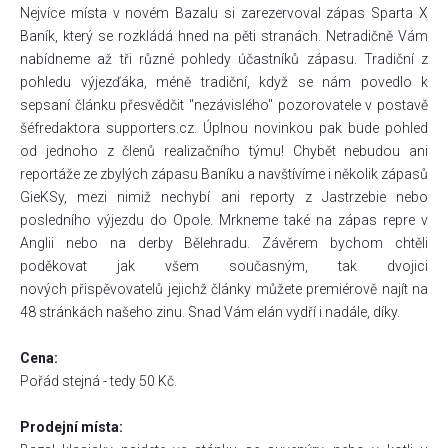
Nejvíce místa v novém Bazalu si zarezervoval zápas Sparta X
Baník, který se rozkládá hned na pěti stranách. Netradičně Vám
nabídneme až tři různé pohledy účastníků zápasu. Tradiční z
pohledu výjezďáka, méně tradiční, když se nám povedlo k
sepsaní článku přesvědčit "nezávislého" pozorovatele v postavě
šéfredaktora supporters.cz. Úplnou novinkou pak bude pohled
od jednoho z členů realizačního týmu! Chybět nebudou ani
reportáže ze zbylých zápasu Baníku a navštívíme i několik zápasů
GieKSy, mezi nimiž nechybí ani reporty z Jastrzebie nebo
posledního výjezdu do Opole. Mrkneme také na zápas repre v
Anglii nebo na derby Bělehradu. Závěrem bychom chtěli
poděkovat jak všem současným, tak dvojici
nových přispěvovatelů jejichž články můžete premiérově najít na
48 stránkách našeho zinu. Snad Vám elán vydří i nadále, díky.
Cena:
Pořád stejná - tedy 50 Kč.
Prodejní místa: