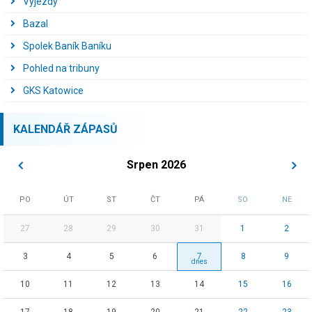
Výjezdy
Bazal
Spolek Baník Baníku
Pohled na tribuny
GKS Katowice
KALENDÁŘ ZÁPASŮ
Srpen 2026
PO
ÚT
ST
ČT
PÁ
SO
NE
27
28
29
30
31
1
2
3
4
5
6
7
8
9
10
11
12
13
14
15
16