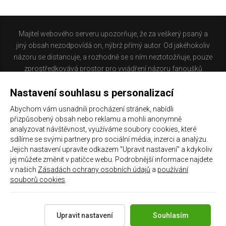
Majitel webového serveru upozorňuje, že za veškerý psaný a
jiný obsah nezodpovídá on, nýbrž přímý autor. Od jakéhokoliv
názoru se distancuje, a rozhodně se s ním neztotožňuje, pouze
zprostředkovává prostor pro vyjádření názoru fanoušků
Baníku Ostrava na internetu. Stránka na které se právě
Nastavení souhlasu s personalizací
nacházíte obsahuje materiál, který někteří lidé mohou
považovat za kontroverzní. Provozovatelé těchto stránek
Abychom vám usnadnili procházení stránek, nabídli
nejsou dle právní úpravy zákona č. 480/2004 Sb., o některých
přizpůsobený obsah nebo reklamu a mohli anonymně
službách informační společnosti a o změně některých zákonů
analyzovat návštěvnost, využíváme soubory cookies, které
(zákon o některých službách informační společnosti) a
sdílíme se svými partnery pro sociální média, inzerci a analýzu.
Jejich nastavení upravíte odkazem "Upravit nastavení" a kdykoliv
zejména §6 citovaného zákona, odpovědni za příspěvky
jej můžete změnit v patičce webu. Podrobnější informace najdete
návštěvníků těchto stránek.
v našich
Zásadách ochrany osobních údajů
a
používání
souborů cookies
.
Galerie
|
Historie
|
Zprac. osobních údajů
|
Kontakt
Upravit nastavení
Souhlasím
Copyright 2021 ©
Chachaři.cz
Všechna práva vyhrazena.