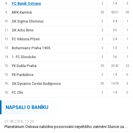
FC Baník Ostrava
9.
2
1:4
3
MFK Karviná
9.
30
43:51
39
SK Sigma Olomouc
10.
2
3:4
1
SK Artis Brno
11.
2
3:5
1
FC Viktoria Plzeň
12.
2
2:4
1
Bohemians Praha 1905
13.
2
1:3
1
1. FC Slovácko
14.
2
2:6
1
FK Dukla Praha
15.
30
20:42
23
FK Pardubice
15.
2
1:4
0
SK Dynamo České Budějovice
16.
30
14:78
5
FC Zlín
16.
2
1:4
0
NAPSALI O BANÍKU
07.08.2026, 13.29
Planetárium Ostrava nabídne pozorování největšího zatmění Slunce za mnoho let