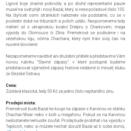
Ligové boje značně pokročily a po druhé reprezentační pauze
musel na svět přijít i nový Bazal, který si nese pořadové číslo 155.
Na čtyřiceti osmi stránkách naleznete vše podstatné, co se v
poslední době na tribunách a polích událo. Neopomeneme tedy
měření sil s ukrajinskou koalicí Dněpru s Charkovem, mega
výjezdy do Olomouce či Zlína. Premiérově se podíváme i na
vězeňskou ligu, očima Chachara, který nyní tráví svůj čas na
nucené dovolené.
Nezapomeneme navštívit ani družební přátelé a představíme Vám
novou rubriku "Slavné zápasy", v které postupně budeme
představovat výjimečné zápasy historie nedávné či minulé, klubu
ze Slezské Ostravy.
Cena:
Zůstává klasická, tedy 50 Kč za jedno číslo nejstaršího zinu.
Prodejní místa:
Premiérově bude Bazal ke koupi na zápase s Karvinou ve stánku
Chachar/Wear nebo v kotli u megafonu. Pokud se na Karvinou
nedostanete nemusíte zoufat. Prodej bude probíhat i na výjezdu v
Teplicích, nebo si můžete nechat doručit Bazal až k sobě domů,