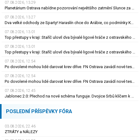
07.08.2026, 13.29
Planetárium Ostrava nabídne pozorování největšího zatmění Slunce za mnoho let
07.08.2026, 13.27
Dva velké odchody ze Sparty! Haraslín chce do Arábie, co podmínky Kuchtova transferu?
07.08.2026, 13.01
Top přestupy v kraji: Staříč ulovil dva bývalé ligové hráče z ostravského Baníku
07.08.2026, 13.01
Top přestupy v kraji: Staříč ulovil dva bývalé ligové hráče z ostravského Baníku
07.08.2026, 12.54
Po dovolené mohou lidé darovat krev dříve. FN Ostrava zavádí nové testování
07.08.2026, 12.54
Po dovolené mohou lidé darovat krev dříve. FN Ostrava zavádí nové testování
07.08.2026, 12.45
Jablonec 2.0: Přechod na nové schéma funguje. Dvojice Srbů klíčem k modernímu stylu
POSLEDNÍ PŘÍSPĚVKY FÓRA
03.08.2026, 22.46
ZTRÁTY a NÁLEZY