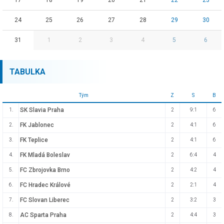
17
18
19
20
21
22
23
24
25
26
27
28
29
30
31
1
2
3
4
5
6
TABULKA
Tým
Z
S
B
SK Slavia Praha
1.
2
9:1
6
FK Jablonec
2.
2
4:1
6
FK Teplice
3.
2
4:1
6
FK Mladá Boleslav
4.
2
6:4
4
FC Zbrojovka Brno
5.
2
4:2
4
FC Hradec Králové
6.
2
2:1
4
FC Slovan Liberec
7.
2
3:2
3
AC Sparta Praha
8.
2
4:4
3