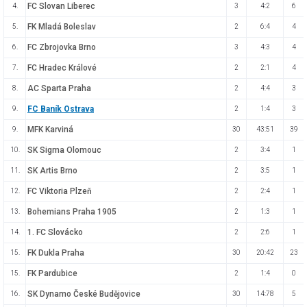
FC Slovan Liberec
4.
3
4:2
6
FK Mladá Boleslav
5.
2
6:4
4
FC Zbrojovka Brno
6.
3
4:3
4
FC Hradec Králové
7.
2
2:1
4
AC Sparta Praha
8.
2
4:4
3
FC Baník Ostrava
9.
2
1:4
3
MFK Karviná
9.
30
43:51
39
SK Sigma Olomouc
10.
2
3:4
1
SK Artis Brno
11.
2
3:5
1
FC Viktoria Plzeň
12.
2
2:4
1
Bohemians Praha 1905
13.
2
1:3
1
1. FC Slovácko
14.
2
2:6
1
FK Dukla Praha
15.
30
20:42
23
FK Pardubice
15.
2
1:4
0
SK Dynamo České Budějovice
16.
30
14:78
5