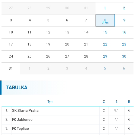
27
28
29
30
31
1
2
3
4
5
6
7
8
9
10
11
12
13
14
15
16
17
18
19
20
21
22
23
24
25
26
27
28
29
30
31
1
2
3
4
5
6
TABULKA
Tým
Z
S
B
SK Slavia Praha
1.
2
9:1
6
FK Jablonec
2.
2
4:1
6
FK Teplice
3.
2
4:1
6