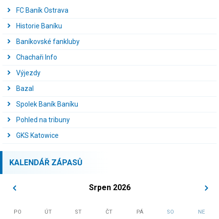
FC Baník Ostrava
Historie Baníku
Baníkovské fankluby
Chachaři Info
Výjezdy
Bazal
Spolek Baník Baníku
Pohled na tribuny
GKS Katowice
KALENDÁŘ ZÁPASŮ
Srpen 2026
PO
ÚT
ST
ČT
PÁ
SO
NE