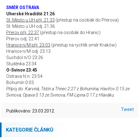
SMĚR OSTRAVA
Uherské Hradiště 21:26
St. Město u UH příj. 21:33
(přestup na osobák do Přerova)
St. Město u UH odj. 21:36
Přerov příj. 22:37
(přestup na osobák do Hranic)
Přerov odj. 22:41
Hranice n/M příj. 23:03
(přestup na rychlík směr Kraków)
Hranice n/M odj. 23:13
Suchdol n/O 23:26
Studénka 23:34
O-Svinov 23:45
Ostrava hl.n. 23:54
Bohumín 0:03.
Přípoj do: Karviná, Těšín a Třinec 2:27 z Bohumína; Havířov 0:15 ze
Svinova; Opava 0:13 ze Svinova; FM-Lipina 0:17 z Hlaváku.
Tweet
Publikováno: 23.03.2012
KATEGORIE ČLÁNKŮ