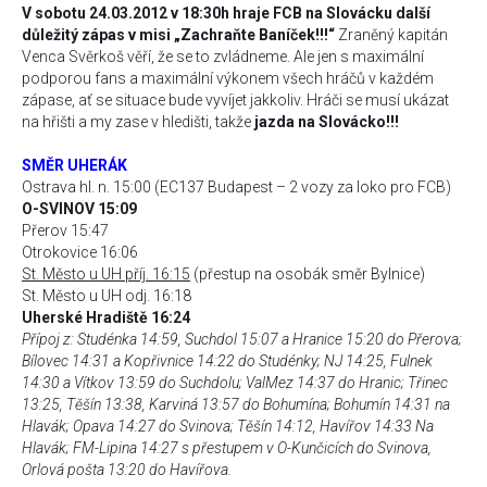
V sobotu 24.03.2012 v 18:30h hraje FCB na Slovácku další
důležitý zápas v misi „Zachraňte Baníček!!!“
Zraněný kapitán
Venca Svěrkoš věří, že se to zvládneme. Ale jen s maximální
podporou fans a maximální výkonem všech hráčů v každém
zápase, ať se situace bude vyvíjet jakkoliv. Hráči se musí ukázat
na hřišti a my zase v hledišti, takže
jazda na Slovácko!!!
SMĚR UHERÁK
Ostrava hl. n. 15:00 (EC137 Budapest – 2 vozy za loko pro FCB)
O-SVINOV 15:09
Přerov 15:47
Otrokovice 16:06
St. Město u UH příj. 16:15
(přestup na osobák směr Bylnice)
St. Město u UH odj. 16:18
Uherské Hradiště 16:24
Přípoj z: Studénka 14:59, Suchdol 15:07 a Hranice 15:20 do Přerova;
Bílovec 14:31 a Kopřivnice 14:22 do Studénky; NJ 14:25, Fulnek
14:30 a Vítkov 13:59 do Suchdolu; ValMez 14:37 do Hranic; Třinec
13:25, Těšín 13:38, Karviná 13:57 do Bohumína; Bohumín 14:31 na
Hlavák; Opava 14:27 do Svinova; Těšín 14:12, Havířov 14:33 Na
Hlavák; FM-Lipina 14:27 s přestupem v O-Kunčicích do Svinova,
Orlová pošta 13:20 do Havířova.