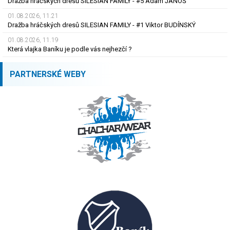
Dražba hráčských dresů SILESIAN FAMILY - #5 Adam JÁNOŠ
01.08.2026, 11.21
Dražba hráčských dresů SILESIAN FAMILY - #1 Viktor BUDÍNSKÝ
01.08.2026, 11.19
Která vlajka Baníku je podle vás nejhezčí ?
PARTNERSKÉ WEBY