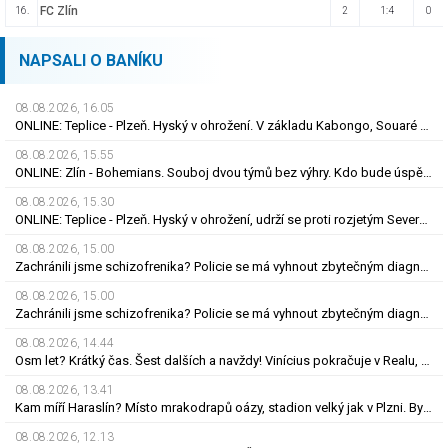
FC Zlín
16.
2
1:4
0
NAPSALI O BANÍKU
08.08.2026, 16.05
ONLINE: Teplice - Plzeň. Hyský v ohrožení. V základu Kabongo, Souaré či Doski
08.08.2026, 15.55
ONLINE: Zlín - Bohemians. Souboj dvou týmů bez výhry. Kdo bude úspěšnější?
08.08.2026, 15.30
ONLINE: Teplice - Plzeň. Hyský v ohrožení, udrží se proti rozjetým Severočechům?
08.08.2026, 15.00
Zachránili jsme schizofrenika? Policie se má vyhnout zbytečným diagnózám
08.08.2026, 15.00
Zachránili jsme schizofrenika? Policie se má vyhnout zbytečným diagnózám
08.08.2026, 14.44
Osm let? Krátký čas. Šest dalších a navždy! Vinícius pokračuje v Realu, za 25 milionů eur
08.08.2026, 13.41
Kam míří Haraslín? Místo mrakodrapů oázy, stadion velký jak v Plzni. Byl by největší hvězdou
08.08.2026, 12.13