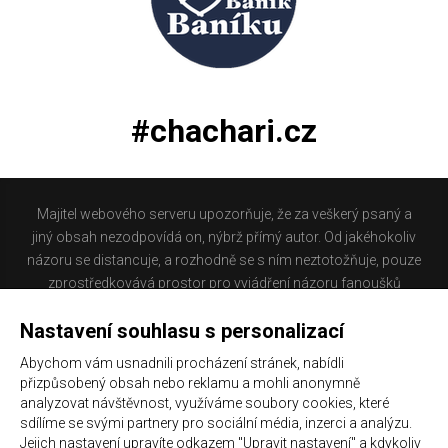
#chachari.cz
Majitel webového serveru upozorňuje, že za veškerý psaný a
jiný obsah nezodpovídá on, nýbrž přímý autor. Od jakéhokoliv
názoru se distancuje, a rozhodně se s ním neztotožňuje, pouze
zprostředkovává prostor pro vyjádření názoru fanoušků
Baníku Ostrava na internetu. Stránka na které se právě
Nastavení souhlasu s personalizací
nacházíte obsahuje materiál, který někteří lidé mohou
považovat za kontroverzní. Provozovatelé těchto stránek
Abychom vám usnadnili procházení stránek, nabídli
nejsou dle právní úpravy zákona č. 480/2004 Sb., o některých
přizpůsobený obsah nebo reklamu a mohli anonymně
službách informační společnosti a o změně některých zákonů
analyzovat návštěvnost, využíváme soubory cookies, které
(zákon o některých službách informační společnosti) a
sdílíme se svými partnery pro sociální média, inzerci a analýzu.
Jejich nastavení upravíte odkazem "Upravit nastavení" a kdykoliv
zejména §6 citovaného zákona, odpovědni za příspěvky