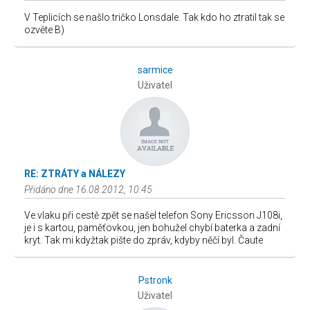
V Teplicích se našlo tričko Lonsdale. Tak kdo ho ztratil tak se
ozvěte B)
sarmice
Uživatel
RE: ZTRÁTY a NÁLEZY
Přidáno dne 16.08.2012, 10:45
Ve vlaku při cestě zpět se našel telefon Sony Ericsson J108i,
je i s kartou, paměťovkou, jen bohužel chybí baterka a zadní
kryt. Tak mi kdyžtak pište do zpráv, kdyby něčí byl. Čaute
Pstronk
Uživatel