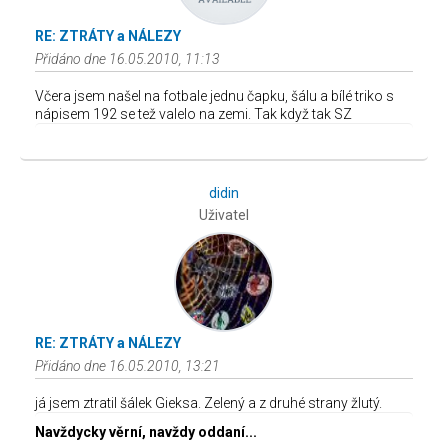
RE: ZTRÁTY a NÁLEZY
Přidáno dne 16.05.2010, 11:13
Včera jsem našel na fotbale jednu čapku, šálu a bílé triko s
nápisem 192 se tež valelo na zemi. Tak když tak SZ
didin
Uživatel
RE: ZTRÁTY a NÁLEZY
Přidáno dne 16.05.2010, 13:21
já jsem ztratil šálek Gieksa. Zelený a z druhé strany žlutý.
Navždycky věrní, navždy oddaní...