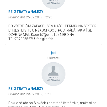
RE: ZTRÁTY a NÁLEZY
Přidáno dne 25.09.2011, 12:26
PO VČEREJŠÍM ZÁPASE JSEM NAŠEL PERMICI NA SEKTOR
L1!!JESTLI VÍTE O NĚKOM KDO JI POSTRÁDÁ TAK AŤ SE
OZVE NA MAIL:Kacer67@email.cz NEBO NA
TEL:732305527!!!!!:fcb:gks:fcb
josi
Uživatel
RE: ZTRÁTY a NÁLEZY
Přidáno dne 29.09.2011, 11:33
Pokud někdo po Slovácku postrádá černé triko, může si ho