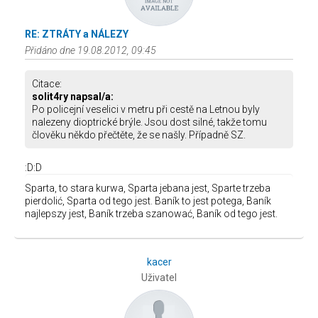
RE: ZTRÁTY a NÁLEZY
Přidáno dne 19.08.2012, 09:45
Citace:
solit4ry napsal/a:
Po policejní veselici v metru při cestě na Letnou byly
nalezeny dioptrické brýle. Jsou dost silné, takže tomu
člověku někdo přečtěte, že se našly. Případně SZ.
:D:D
Sparta, to stara kurwa, Sparta jebana jest, Sparte trzeba
pierdolić, Sparta od tego jest. Baník to jest potega, Baník
najlepszy jest, Baník trzeba szanować, Baník od tego jest.
kacer
Uživatel