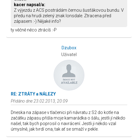
kacer napsal/a:
Z výjezdu z ACS postrádám černou šusťákovou bundu. V
předu na hrudi zelený znak lonsdale. Ztracena před
zápasem :-) Nějaké info?
ty věčně něco ztrácíš :-P
Dzubox
Uživatel
RE: ZTRÁTY a NÁLEZY
Přidáno dne 23.02.2013, 20:09
Dneska na zápase v tlačenici při návratu z S2 do kotle na
začátku zápasu přišla moje kamarádka o šálu, jestli jí někdo
našel, tak bych poprosil o navrácení. Jestli ji někdo vzal
úmyslně, jak tvrdí ona, tak ať se smaží v pekle.