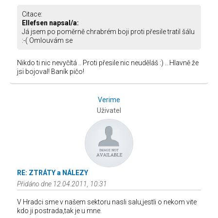
Citace:
Ellefsen napsal/a:
Já jsem po poměrně chrabrém boji proti přesile tratil šálu
:-( Omlouvám se
Nikdo ti nic nevyčítá .. Proti přesile nic neuděláš :) .. Hlavně že
jsi bojoval! Baník pičo!
Verime
Uživatel
RE: ZTRÁTY a NÁLEZY
Přidáno dne 12.04.2011, 10:31
V Hradci sme v našem sektoru nasli salu,jestli o nekom vite
kdo ji postrada,tak je u mne.