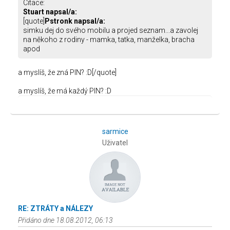
Citace:
Stuart napsal/a:
[quote]
Pstronk napsal/a:
simku dej do svého mobilu a projed seznam...a zavolej
na někoho z rodiny - mamka, tatka, manželka, bracha
apod
a myslíš, že zná PIN? :D[/quote]
a myslíš, že má každý PIN? :D
sarmice
Uživatel
RE: ZTRÁTY a NÁLEZY
Přidáno dne 18.08.2012, 06:13