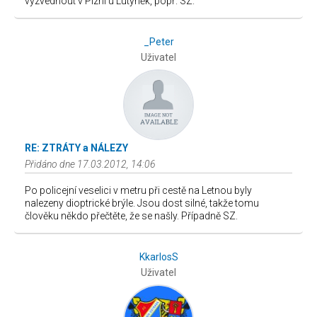
vyzvednout v Plzni u Lutyněk, popř. SZ.
_Peter
Uživatel
RE: ZTRÁTY a NÁLEZY
Přidáno dne 17.03.2012, 14:06
Po policejní veselici v metru při cestě na Letnou byly
nalezeny dioptrické brýle. Jsou dost silné, takže tomu
člověku někdo přečtěte, že se našly. Případně SZ.
KkarlosS
Uživatel