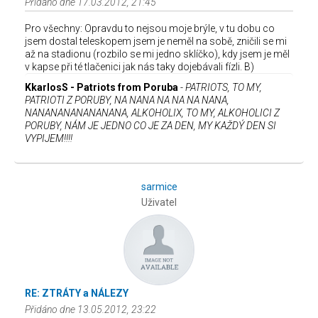
Přidáno dne 17.03.2012, 21:45
Pro všechny: Opravdu to nejsou moje brýle, v tu dobu co
jsem dostal teleskopem jsem je neměl na sobě, zničili se mi
až na stadionu (rozbilo se mi jedno sklíčko), kdy jsem je měl
v kapse při té tlačenici jak nás taky dojebávali fízli. B)
KkarlosS - Patriots from Poruba
-
PATRIOTS, TO MY,
PATRIOTI Z PORUBY, NA NANA NA NA NA NANA,
NANANANANANANANA, ALKOHOLIX, TO MY, ALKOHOLICI Z
PORUBY, NÁM JE JEDNO CO JE ZA DEN, MY KAŽDÝ DEN SI
VYPIJEM!!!!
sarmice
Uživatel
RE: ZTRÁTY a NÁLEZY
Přidáno dne 13.05.2012, 23:22