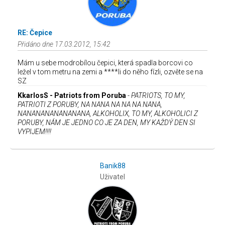
RE: Čepice
Přidáno dne 17.03.2012, 15:42
Mám u sebe modrobílou čepici, která spadla borcovi co
ležel v tom metru na zemi a ****li do něho fízli, ozvěte se na
SZ
KkarlosS - Patriots from Poruba
-
PATRIOTS, TO MY,
PATRIOTI Z PORUBY, NA NANA NA NA NA NANA,
NANANANANANANANA, ALKOHOLIX, TO MY, ALKOHOLICI Z
PORUBY, NÁM JE JEDNO CO JE ZA DEN, MY KAŽDÝ DEN SI
VYPIJEM!!!!
Banik88
Uživatel