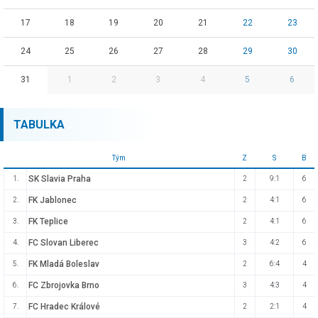
17
18
19
20
21
22
23
24
25
26
27
28
29
30
31
1
2
3
4
5
6
TABULKA
Tým
Z
S
B
SK Slavia Praha
1.
2
9:1
6
FK Jablonec
2.
2
4:1
6
FK Teplice
3.
2
4:1
6
FC Slovan Liberec
4.
3
4:2
6
FK Mladá Boleslav
5.
2
6:4
4
FC Zbrojovka Brno
6.
3
4:3
4
FC Hradec Králové
7.
2
2:1
4