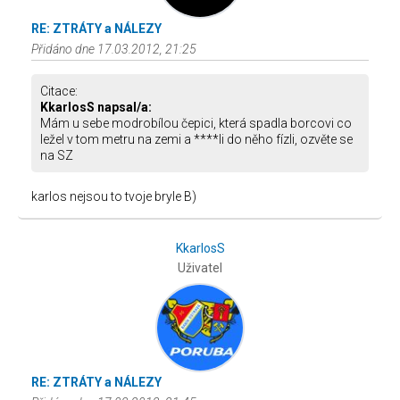
RE: ZTRÁTY a NÁLEZY
Přidáno dne 17.03.2012, 21:25
Citace:
KkarlosS napsal/a:
Mám u sebe modrobílou čepici, která spadla borcovi co
ležel v tom metru na zemi a ****li do něho fízli, ozvěte se
na SZ
karlos nejsou to tvoje bryle B)
KkarlosS
Uživatel
RE: ZTRÁTY a NÁLEZY