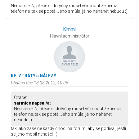
Nemám PIN, přece si dotyčný musel všimnout že nemá
telefon ne, tak se poptá. Jeho smůla, já ho nahánět nebudu ;)
Kimmi
Hlavní administrátor
RE: ZTRÁTY a NÁLEZY
Přidáno dne 18.08.2012, 10:06
Citace:
sarmice napsal/a:
Nemám PIN, přece si dotyčný musel všimnout že nemá
telefon ne, tak se poptá. Jeho smůla, já ho nahánět
nebudu ;)
tak jako zase ne každý chodí na forum, aby se podíval, jestli
se jeho mobil nenašel ;-)