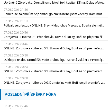
Ubráněná Zbrojovka. Dostali jsme lekci, řekl kapitán Klíma. Dulay překonal kamaráda
07.08.2026, 21.36
Samko se zájemcům připomněl gólem: Karviné jsem vděčný! Kam může odejít Štorman?
07.08.2026, 21.19
Fotbalové přestupy ONLINE: Slavný klub chce Mercada, Sparta ale měla nabídku odmítnout
07.08.2026, 20.56
Zbrojovka - Liberec 0:1. Předehrávku rozhodl Dulay, Bořil se při premiéře za Slovan zranil
07.08.2026, 20.44
ONLINE: Zbrojovka - Liberec 0:1. Skóroval Dulay, Bořil se při premiéře za Slovan zranil
07.08.2026, 20.30
Dukla po skalpu Kroměříže vede druhou ligu. Karviná zvítězila v Prostějově, remíza Ústí
07.08.2026, 20.23
ONLINE: Zbrojovka - Liberec 0:1. Skóroval Dulay, Bořil se při premiéře za Slovan zranil
07.08.2026, 20.00
ONLINE: Zbrojovka - Liberec 0:0. Domácí na vlně, Bořil se při premiéře za Slovan zranil
POSLEDNÍ PŘÍSPĚVKY FÓRA
03.08.2026, 22.46