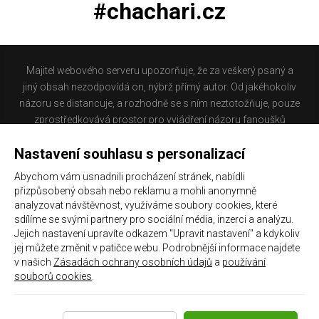
#chachari.cz
Majitel webového serveru upozorňuje, že za veškerý psaný a
jiný obsah nezodpovídá on, nýbrž přímý autor. Od jakéhokoliv
názoru se distancuje, a rozhodně se s ním neztotožňuje, pouze
zprostředkovává prostor pro vyjádření názoru fanoušků
Baníku Ostrava na internetu. Stránka na které se právě
Nastavení souhlasu s personalizací
nacházíte obsahuje materiál, který někteří lidé mohou
považovat za kontroverzní. Provozovatelé těchto stránek
Abychom vám usnadnili procházení stránek, nabídli
nejsou dle právní úpravy zákona č. 480/2004 Sb., o některých
přizpůsobený obsah nebo reklamu a mohli anonymně
službách informační společnosti a o změně některých zákonů
analyzovat návštěvnost, využíváme soubory cookies, které
(zákon o některých službách informační společnosti) a
sdílíme se svými partnery pro sociální média, inzerci a analýzu.
Jejich nastavení upravíte odkazem "Upravit nastavení" a kdykoliv
zejména §6 citovaného zákona, odpovědni za příspěvky
jej můžete změnit v patičce webu. Podrobnější informace najdete
návštěvníků těchto stránek.
v našich
Zásadách ochrany osobních údajů
a
používání
souborů cookies
.
Galerie
|
Historie
|
Zprac. osobních údajů
|
Kontakt