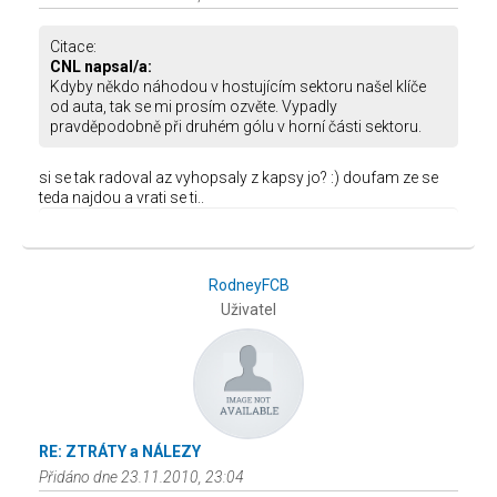
Citace:
CNL napsal/a:
Kdyby někdo náhodou v hostujícím sektoru našel klíče
od auta, tak se mi prosím ozvěte. Vypadly
pravděpodobně při druhém gólu v horní části sektoru.
si se tak radoval az vyhopsaly z kapsy jo? :) doufam ze se
teda najdou a vrati se ti..
RodneyFCB
Uživatel
RE: ZTRÁTY a NÁLEZY
Přidáno dne 23.11.2010, 23:04