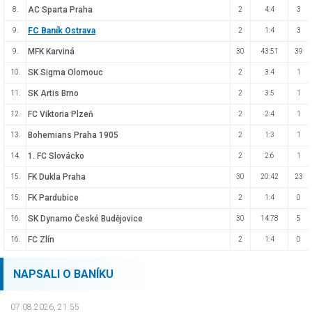
AC Sparta Praha
8.
2
4:4
3
FC Baník Ostrava
9.
2
1:4
3
MFK Karviná
9.
30
43:51
39
SK Sigma Olomouc
10.
2
3:4
1
SK Artis Brno
11.
2
3:5
1
FC Viktoria Plzeň
12.
2
2:4
1
Bohemians Praha 1905
13.
2
1:3
1
1. FC Slovácko
14.
2
2:6
1
FK Dukla Praha
15.
30
20:42
23
FK Pardubice
15.
2
1:4
0
SK Dynamo České Budějovice
16.
30
14:78
5
FC Zlín
16.
2
1:4
0
NAPSALI O BANÍKU
07.08.2026, 21.55