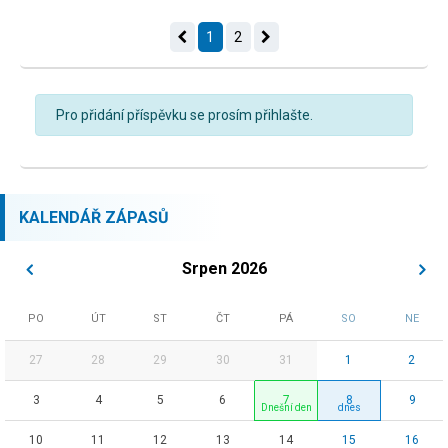
1
2
Pro přidání příspěvku se prosím přihlašte.
KALENDÁŘ ZÁPASŮ
Srpen 2026
PO
ÚT
ST
ČT
PÁ
SO
NE
27
28
29
30
31
1
2
3
4
5
6
7
8
9
10
11
12
13
14
15
16