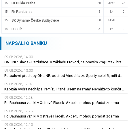
FK Dukla Praha
15.
30
20:42
23
FK Pardubice
15.
2
1:4
0
SK Dynamo České Budějovice
16.
30
14:78
5
FC Zlín
16.
3
1:6
0
NAPSALI O BANÍKU
09.08.2026, 14.00
ONLINE: Slavia - Pardubice. V základu Provod, na pravém kraji Piták, hraje i N\'Guessan
09.08.2026, 13.00
Fotbalové přestupy ONLINE: odchod Vindahla ze Sparty se blíží, míří do druhé italské ligy
09.08.2026, 12.37
Kapitán Vydra nechápal remízu Plzně: Jsem nas*aný. Nemůže to končit jako házená
09.08.2026, 12.28
Po Bauhausu vznikl v Ostravě Placek. Akce tu mohou pořádat zdarma
09.08.2026, 12.28
Po Bauhausu vznikl v Ostravě Placek. Akce tu mohou pořádat zdarma
09.08.2026, 12.10