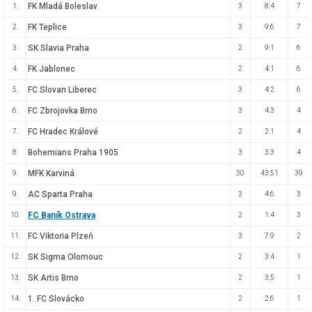
FK Mladá Boleslav
1.
3
8:4
7
FK Teplice
2.
3
9:6
7
SK Slavia Praha
3.
2
9:1
6
FK Jablonec
4.
2
4:1
6
FC Slovan Liberec
5.
3
4:2
6
FC Zbrojovka Brno
6.
3
4:3
4
FC Hradec Králové
7.
2
2:1
4
Bohemians Praha 1905
8.
3
3:3
4
MFK Karviná
9.
30
43:51
39
AC Sparta Praha
9.
3
4:6
3
FC Baník Ostrava
10.
2
1:4
3
FC Viktoria Plzeň
11.
3
7:9
2
SK Sigma Olomouc
12.
2
3:4
1
SK Artis Brno
13.
2
3:5
1
1. FC Slovácko
14.
2
2:6
1