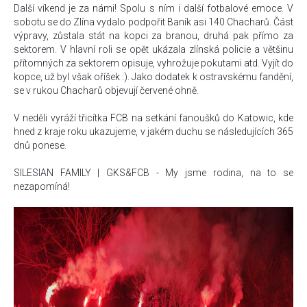
Další víkend je za námi! Spolu s ním i další fotbalové emoce. V
sobotu se do Zlína vydalo podpořit Baník asi 140 Chacharů. Část
výpravy, zůstala stát na kopci za branou, druhá pak přímo za
sektorem. V hlavní roli se opět ukázala zlínská policie a většinu
přítomných za sektorem opisuje, vyhrožuje pokutami atd. Vyjít do
kopce, už byl však oříšek :). Jako dodatek k ostravskému fandění,
se v rukou Chacharů objevují červené ohně.
V neděli vyráží třicítka FCB na setkání fanoušků do Katowic, kde
hned z kraje roku ukazujeme, v jakém duchu se následujících 365
dnů ponese.
SILESIAN FAMILY | GKS&FCB - My jsme rodina, na to se
nezapomíná!