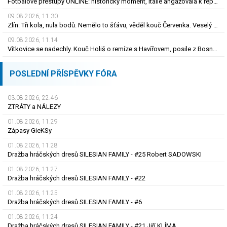
Fotbalové přestupy ONLINE: historický moment, Itálie angažovala k reprezentaci šermířku
09.08.2026, 11.30
Zlín: Tři kola, nula bodů. Nemělo to šťávu, věděl kouč Červenka. Veselý dostal dárek
09.08.2026, 11.14
Vítkovice se nadechly. Kouč Holiš o remíze s Havířovem, posile z Bosny i béčku
POSLEDNÍ PŘÍSPĚVKY FÓRA
03.08.2026, 22.46
ZTRÁTY a NÁLEZY
01.08.2026, 11.29
Zápasy GieKSy
01.08.2026, 11.28
Dražba hráčských dresů SILESIAN FAMILY - #25 Robert SADOWSKI
01.08.2026, 11.27
Dražba hráčských dresů SILESIAN FAMILY - #22
01.08.2026, 11.25
Dražba hráčských dresů SILESIAN FAMILY - #6
01.08.2026, 11.24
Dražba hráčských dresů SILESIAN FAMILY - #21 Jiří KLÍMA