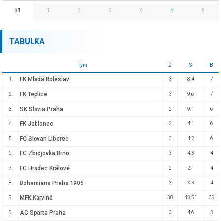
31
1
2
3
4
5
6
TABULKA
Tým
Z
S
B
FK Mladá Boleslav
1.
3
8:4
7
FK Teplice
2.
3
9:6
7
SK Slavia Praha
3.
2
9:1
6
FK Jablonec
4.
2
4:1
6
FC Slovan Liberec
5.
3
4:2
6
FC Zbrojovka Brno
6.
3
4:3
4
FC Hradec Králové
7.
2
2:1
4
Bohemians Praha 1905
8.
3
3:3
4
MFK Karviná
9.
30
43:51
39
AC Sparta Praha
9.
3
4:6
3