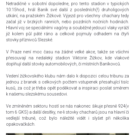
Netradičně v sobotní dopoledne, pro tento stadion v typických
10:15hod., hrál Baník své další z posledních(!) druholigových
utkání, na pražském Žižkově. Výjezd pro všechny chachary tedy
začal již v brzkých ranních, nebo pozdních nočních hodinách.
Hlavní voj se speciálními vagóny a souběžně jedoucí vlaky vyráží
již kolem půl páté ráno a celkově pojmuly odhadem na čtyři
stovky příznivců Slezské.
V Praze není moc času na žádné velké akce, takže se všichni
přesouvají na nedaleký stadion Viktorie Žižkov, kde vlakové
doplňují další stovky automobilových, či místních Baníkovců.
Vedení žižkovského klubu nám dalo k dispozici celou tribunu za
jednou z branek s celkových počtem vstupenek přesahující tisíc
kusů, za což je třeba opět poděkovat a inspiraci poslat směrem
k našemu slezskému sousedovi.
Ve zmíněném sektoru hostí se nás nakonec šikuje přesně 924(v
tom 6 GKS) a další desítky, ne-li stovky chacharů jsou na hlavní či
vedlejší tribuně, což bylo náležitě vidět i slyšet při několika
opakovačkách.