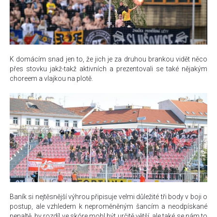
K domácím snad jen to, že jich je za druhou brankou vidět něco
přes stovku jakž-takž aktivních a prezentovali se také nějakým
choreem a vlajkou na plotě.
Baník si nejtěsnější výhrou připisuje velmi důležité tři body v boji o
postup, ale vzhledem k neproměněným šancím a neodpískané
penaltě, by rozdíl ve skóre mohl být určitě větší, ale také se nám to