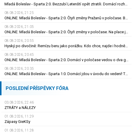
Mladá Boleslav - Sparta 2:0. Bezzubí Letenští opět ztratili. Domácí rozhodli v první půli
08.08.2026, 21.25
ONLINE: Mladá Boleslav - Sparta 2:0. Čtyři změny Pražanů v poločase. Brunes trefil tyč
08.08.2026, 21.05
ONLINE: Mladá Boleslav - Sparta 2:0. Čtyři změny v poločase. Na place jsou Brunes i Karabec
08.08.2026, 20.55
Hyský po divočině: Remízu beru jako porážku. Kdo chce, najde i hodně pozitivních věcí
08.08.2026, 20.45
ONLINE: Mladá Boleslav - Sparta 2:0. Domácí v poločase vedou o dva góly! Letenští bez střely
08.08.2026, 20.35
ONLINE: Mladá Boleslav - Sparta 1:0. Domácí jdou v úvodu do vedení! Trefil se Šubert
POSLEDNÍ PŘÍSPĚVKY FÓRA
03.08.2026, 22.46
ZTRÁTY a NÁLEZY
01.08.2026, 11.29
Zápasy GieKSy
01.08.2026, 11.28