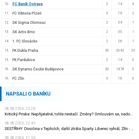
FC Baník Ostrava
10.
2
1:4
3
FC Viktoria Plzeň
11.
3
7:9
2
SK Sigma Olomouc
12.
2
3:4
1
SK Artis Brno
13.
2
3:5
1
1. FC Slovácko
14.
2
2:6
1
FK Dukla Praha
15.
30
20:42
23
FK Pardubice
15.
2
1:4
0
SK Dynamo České Budějovice
16.
30
14:78
5
FC Zlín
16.
3
1:6
0
NAPSALI O BANÍKU
08.08.2026, 23.26
Kritický Priske: Nepřijatelné, tohle nestačí. Změny? Omlouvám se, nedokážu odpovědět
08.08.2026, 22.45
SESTŘIHY: Divočina v Teplicích, další ztráta Sparty. Liberec vyhrál, Zlín - Bohemians 0:2
08.08.2026, 21.50