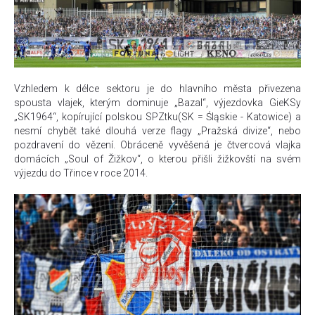
Vzhledem k délce sektoru je do hlavního města přivezena
spousta vlajek, kterým dominuje „Bazal“, výjezdovka GieKSy
„SK1964“, kopírující polskou SPZtku(SK = Śląskie - Katowice) a
nesmí chybět také dlouhá verze flagy „Pražská divize“, nebo
pozdravení do vězení. Obráceně vyvěšená je čtvercová vlajka
domácích „Soul of Žižkov“, o kterou přišli žižkovští na svém
výjezdu do Třince v roce 2014.