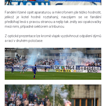
Fandění řízené opět aparaturou a mikrofonem jde těžko hodnotit,
jelikož je kotel hodně roztahaný, navzájem se ve fandění
předbíhají levá s pravou stranou a nejlíp tak zněly asi opakovačky
mezi nimi, případně sektorem a tribunou.
Z optické prezentace lze kromě vlajek vyzdvihnout odpálení dýmů
a rací v druhém poločase.