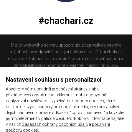
#chachari.cz
Majitel webového serveru upozorňuje, že za veškerý psaný a
jiný obsah nezodpovídá on, nýbrž přímý autor. Od jakéhokoliv
názoru se distancuje, a rozhodně se s ním neztotožňuje, pouze
zprostředkovává prostor pro vyjádření názoru fanoušků
Baníku Ostrava na internetu. Stránka na které se právě
Nastavení souhlasu s personalizací
nacházíte obsahuje materiál, který někteří lidé mohou
považovat za kontroverzní. Provozovatelé těchto stránek
Abychom vám usnadnili procházení stránek, nabídli
nejsou dle právní úpravy zákona č. 480/2004 Sb., o některých
přizpůsobený obsah nebo reklamu a mohli anonymně
službách informační společnosti a o změně některých zákonů
analyzovat návštěvnost, využíváme soubory cookies, které
(zákon o některých službách informační společnosti) a
sdílíme se svými partnery pro sociální média, inzerci a analýzu.
Jejich nastavení upravíte odkazem "Upravit nastavení" a kdykoliv
zejména §6 citovaného zákona, odpovědni za příspěvky
jej můžete změnit v patičce webu. Podrobnější informace najdete
návštěvníků těchto stránek.
v našich
Zásadách ochrany osobních údajů
a
používání
souborů cookies
.