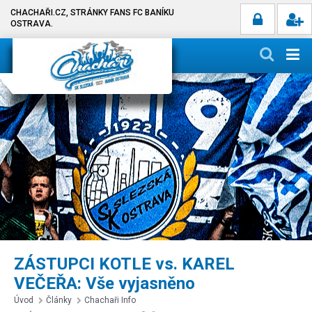
CHACHAŘI.CZ, STRÁNKY FANS FC BANÍKU
OSTRAVA.
ZÁSTUPCI KOTLE vs. KAREL
VEČEŘA: Vše vyjasněno
Úvod
Články
Chachaři Info