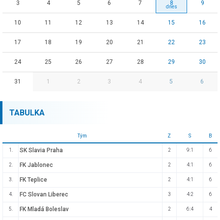
3
4
5
6
7
8
9
10
11
12
13
14
15
16
17
18
19
20
21
22
23
24
25
26
27
28
29
30
31
1
2
3
4
5
6
TABULKA
Tým
Z
S
B
SK Slavia Praha
1.
2
9:1
6
FK Jablonec
2.
2
4:1
6
FK Teplice
3.
2
4:1
6
FC Slovan Liberec
4.
3
4:2
6
FK Mladá Boleslav
5.
2
6:4
4