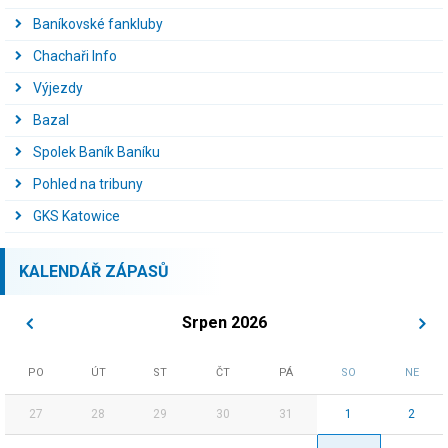
Baníkovské fankluby
Chachaři Info
Výjezdy
Bazal
Spolek Baník Baníku
Pohled na tribuny
GKS Katowice
KALENDÁŘ ZÁPASŮ
Srpen 2026
PO
ÚT
ST
ČT
PÁ
SO
NE
27
28
29
30
31
1
2