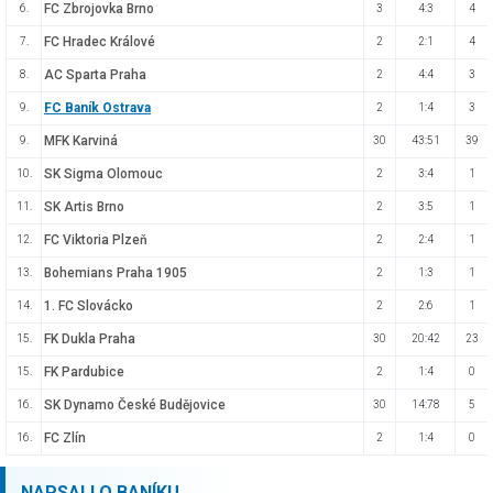
FC Zbrojovka Brno
6.
3
4:3
4
FC Hradec Králové
7.
2
2:1
4
AC Sparta Praha
8.
2
4:4
3
FC Baník Ostrava
9.
2
1:4
3
MFK Karviná
9.
30
43:51
39
SK Sigma Olomouc
10.
2
3:4
1
SK Artis Brno
11.
2
3:5
1
FC Viktoria Plzeň
12.
2
2:4
1
Bohemians Praha 1905
13.
2
1:3
1
1. FC Slovácko
14.
2
2:6
1
FK Dukla Praha
15.
30
20:42
23
FK Pardubice
15.
2
1:4
0
SK Dynamo České Budějovice
16.
30
14:78
5
FC Zlín
16.
2
1:4
0
NAPSALI O BANÍKU