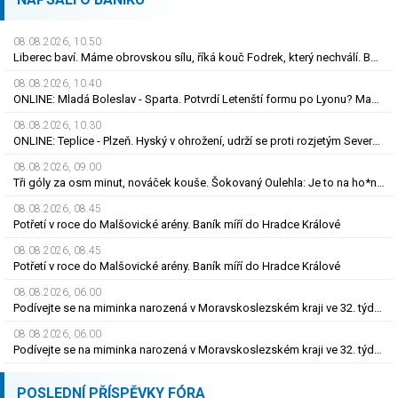
08.08.2026, 10.50
Liberec baví. Máme obrovskou sílu, říká kouč Fodrek, který nechválí. Bořil? Nic vážného
08.08.2026, 10.40
ONLINE: Mladá Boleslav - Sparta. Potvrdí Letenští formu po Lyonu? Macek proti svým
08.08.2026, 10.30
ONLINE: Teplice - Plzeň. Hyský v ohrožení, udrží se proti rozjetým Severočechům?
08.08.2026, 09.00
Tři góly za osm minut, nováček kouše. Šokovaný Oulehla: Je to na ho*no, řešíme posily
08.08.2026, 08.45
Potřetí v roce do Malšovické arény. Baník míří do Hradce Králové
08.08.2026, 08.45
Potřetí v roce do Malšovické arény. Baník míří do Hradce Králové
08.08.2026, 06.00
Podívejte se na miminka narozená v Moravskoslezském kraji ve 32. týdnu roku 2026
08.08.2026, 06.00
Podívejte se na miminka narozená v Moravskoslezském kraji ve 32. týdnu roku 2026
POSLEDNÍ PŘÍSPĚVKY FÓRA