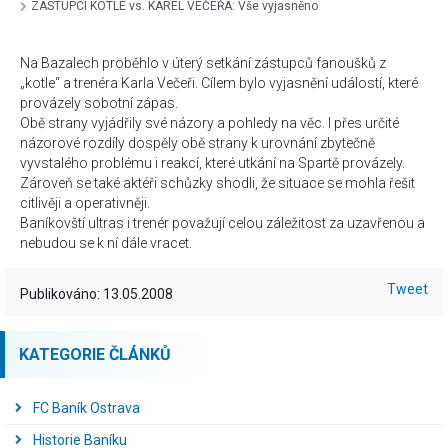
ZÁSTUPCI KOTLE vs. KAREL VEČEŘA: Vše vyjasněno
Na Bazalech proběhlo v úterý setkání zástupců fanoušků z
„kotle“ a trenéra Karla Večeři. Cílem bylo vyjasnění událostí, které
provázely sobotní zápas.
Obě strany vyjádřily své názory a pohledy na věc. I přes určité
názorové rozdíly dospěly obě strany k urovnání zbytečně
vyvstalého problému i reakcí, které utkání na Spartě provázely.
Zároveň se také aktéři schůzky shodli, že situace se mohla řešit
citlivěji a operativněji.
Baníkovští ultras i trenér považují celou záležitost za uzavřenou a
nebudou se k ní dále vracet.
Tweet
Publikováno: 13.05.2008
KATEGORIE ČLÁNKŮ
FC Baník Ostrava
Historie Baníku