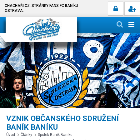
CHACHAŘI.CZ, STRÁNKY FANS FC BANÍKU
OSTRAVA.
VZNIK OBČANSKÉHO SDRUŽENÍ
BANÍK BANÍKU
Úvod
Články
Spolek Baník Baníku