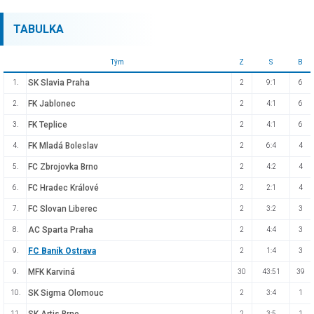
TABULKA
Tým
Z
S
B
SK Slavia Praha
1.
2
9:1
6
FK Jablonec
2.
2
4:1
6
FK Teplice
3.
2
4:1
6
FK Mladá Boleslav
4.
2
6:4
4
FC Zbrojovka Brno
5.
2
4:2
4
FC Hradec Králové
6.
2
2:1
4
FC Slovan Liberec
7.
2
3:2
3
AC Sparta Praha
8.
2
4:4
3
FC Baník Ostrava
9.
2
1:4
3
MFK Karviná
9.
30
43:51
39
SK Sigma Olomouc
10.
2
3:4
1
11.
2
3:5
1