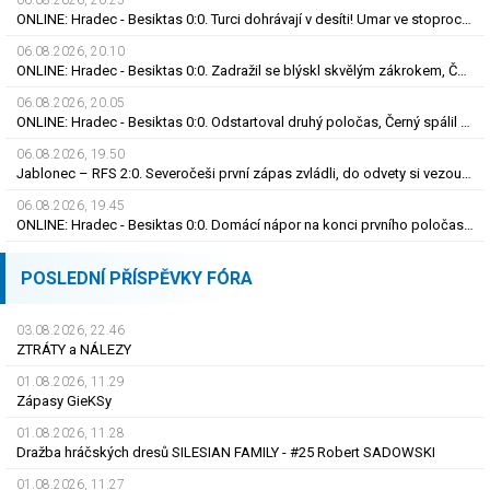
06.08.2026, 20.25
ONLINE: Hradec - Besiktas 0:0. Turci dohrávají v desíti! Umar ve stoprocentní šanci selhal
06.08.2026, 20.10
ONLINE: Hradec - Besiktas 0:0. Zadražil se blýskl skvělým zákrokem, Černý nedal tutovku
06.08.2026, 20.05
ONLINE: Hradec - Besiktas 0:0. Odstartoval druhý poločas, Černý spálil obrovskou šanci
06.08.2026, 19.50
Jablonec – RFS 2:0. Severočeši první zápas zvládli, do odvety si vezou nadějný náskok
06.08.2026, 19.45
ONLINE: Hradec - Besiktas 0:0. Domácí nápor na konci prvního poločasu, branka zatím nepadla
POSLEDNÍ PŘÍSPĚVKY FÓRA
03.08.2026, 22.46
ZTRÁTY a NÁLEZY
01.08.2026, 11.29
Zápasy GieKSy
01.08.2026, 11.28
Dražba hráčských dresů SILESIAN FAMILY - #25 Robert SADOWSKI
01.08.2026, 11.27