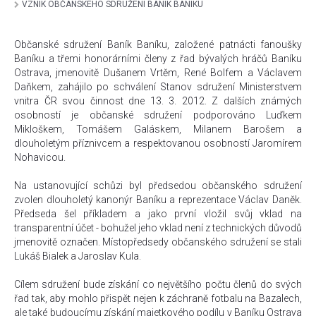
VZNIK OBČANSKÉHO SDRUŽENÍ BANÍK BANÍKU
Občanské sdružení Baník Baníku, založené patnácti fanoušky
Baníku a třemi honorárními členy z řad bývalých hráčů Baníku
Ostrava, jmenovitě Dušanem Vrtěm, René Bolfem a Václavem
Daňkem, zahájilo po schválení Stanov sdružení Ministerstvem
vnitra ČR svou činnost dne 13. 3. 2012. Z dalších známých
osobností je občanské sdružení podporováno Luďkem
Mikloškem, Tomášem Galáskem, Milanem Barošem a
dlouholetým příznivcem a respektovanou osobností Jaromírem
Nohavicou.
Na ustanovující schůzi byl předsedou občanského sdružení
zvolen dlouholetý kanonýr Baníku a reprezentace Václav Daněk.
Předseda šel příkladem a jako první vložil svůj vklad na
transparentní účet - bohužel jeho vklad není z technických důvodů
jmenovitě označen. Místopředsedy občanského sdružení se stali
Lukáš Bialek a Jaroslav Kula.
Cílem sdružení bude získání co největšího počtu členů do svých
řad tak, aby mohlo přispět nejen k záchraně fotbalu na Bazalech,
ale také budoucímu získání majetkového podílu v Baníku Ostrava