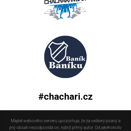
#chachari.cz
Majitel webového serveru upozorňuje, že za veškerý psaný a
jiný obsah nezodpovídá on, nýbrž přímý autor. Od jakéhokoliv