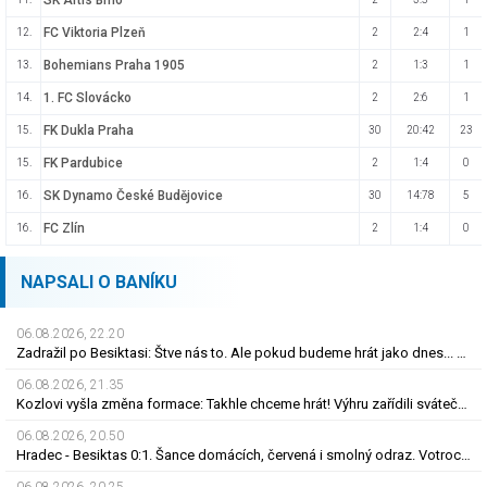
SK Artis Brno
FC Viktoria Plzeň
12.
2
2:4
1
Bohemians Praha 1905
13.
2
1:3
1
1. FC Slovácko
14.
2
2:6
1
FK Dukla Praha
15.
30
20:42
23
FK Pardubice
15.
2
1:4
0
SK Dynamo České Budějovice
16.
30
14:78
5
FC Zlín
16.
2
1:4
0
NAPSALI O BANÍKU
06.08.2026, 22.20
Zadražil po Besiktasi: Štve nás to. Ale pokud budeme hrát jako dnes... Co se stalo u gólu?
06.08.2026, 21.35
Kozlovi vyšla změna formace: Takhle chceme hrát! Výhru zařídili sváteční hlavičkáři
06.08.2026, 20.50
Hradec - Besiktas 0:1. Šance domácích, červená i smolný odraz. Votroci budou dotahovat