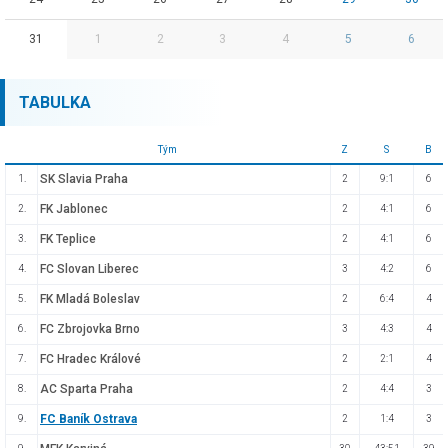
31
1
2
3
4
5
6
TABULKA
Tým
Z
S
B
SK Slavia Praha
1.
2
9:1
6
FK Jablonec
2.
2
4:1
6
FK Teplice
3.
2
4:1
6
FC Slovan Liberec
4.
3
4:2
6
FK Mladá Boleslav
5.
2
6:4
4
FC Zbrojovka Brno
6.
3
4:3
4
FC Hradec Králové
7.
2
2:1
4
AC Sparta Praha
8.
2
4:4
3
FC Baník Ostrava
9.
2
1:4
3