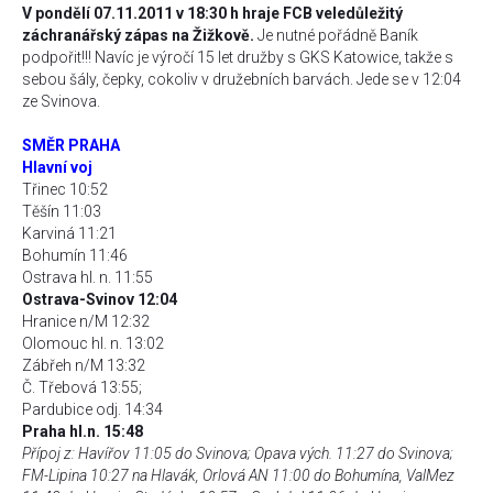
V pondělí 07.11.2011 v 18:30 h hraje FCB veledůležitý
záchranářský zápas na Žižkově.
Je nutné pořádně Baník
podpořit!!! Navíc je výročí 15 let družby s GKS Katowice, takže s
sebou šály, čepky, cokoliv v družebních barvách. Jede se v 12:04
ze Svinova.
SMĚR PRAHA
Hlavní voj
Třinec 10:52
Těšín 11:03
Karviná 11:21
Bohumín 11:46
Ostrava hl. n. 11:55
Ostrava-Svinov 12:04
Hranice n/M 12:32
Olomouc hl. n. 13:02
Zábřeh n/M 13:32
Č. Třebová 13:55;
Pardubice odj. 14:34
Praha hl.n. 15:48
Přípoj z: Havířov 11:05 do Svinova; Opava vých. 11:27 do Svinova;
FM-Lipina 10:27 na Hlavák, Orlová AN 11:00 do Bohumína, ValMez