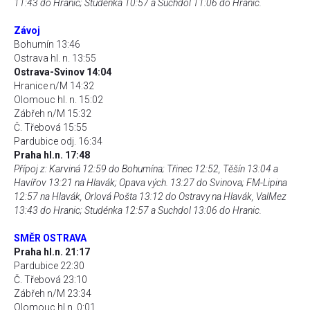
11:43 do Hranic; Studénka 10:57 a Suchdol 11:06 do Hranic.
Závoj
Bohumín 13:46
Ostrava hl. n. 13:55
Ostrava-Svinov 14:04
Hranice n/M 14:32
Olomouc hl. n. 15:02
Zábřeh n/M 15:32
Č. Třebová 15:55
Pardubice odj. 16:34
Praha hl.n. 17:48
Přípoj z: Karviná 12:59 do Bohumína; Třinec 12:52, Těšín 13:04 a
Havířov 13:21 na Hlavák; Opava vých. 13:27 do Svinova; FM-Lipina
12:57 na Hlavák, Orlová Pošta 13:12 do Ostravy na Hlavák, ValMez
13:43 do Hranic; Studénka 12:57 a Suchdol 13:06 do Hranic.
SMĚR OSTRAVA
Praha hl.n. 21:17
Pardubice 22:30
Č. Třebová 23:10
Zábřeh n/M 23:34
Olomouc hl.n. 0:01