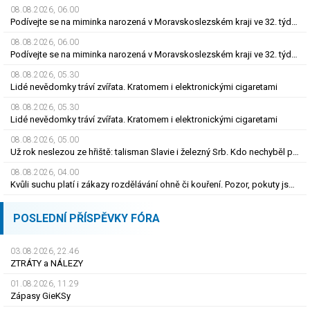
08.08.2026, 06.00
Podívejte se na miminka narozená v Moravskoslezském kraji ve 32. týdnu roku 2026
08.08.2026, 06.00
Podívejte se na miminka narozená v Moravskoslezském kraji ve 32. týdnu roku 2026
08.08.2026, 05.30
Lidé nevědomky tráví zvířata. Kratomem i elektronickými cigaretami
08.08.2026, 05.30
Lidé nevědomky tráví zvířata. Kratomem i elektronickými cigaretami
08.08.2026, 05.00
Už rok neslezou ze hřiště: talisman Slavie i železný Srb. Kdo nechyběl pět let?
08.08.2026, 04.00
Kvůli suchu platí i zákazy rozdělávání ohně či kouření. Pozor, pokuty jsou obří
POSLEDNÍ PŘÍSPĚVKY FÓRA
03.08.2026, 22.46
ZTRÁTY a NÁLEZY
01.08.2026, 11.29
Zápasy GieKSy