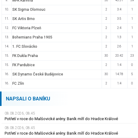
MFK Karviná
9.
30
43:51
39
SK Sigma Olomouc
10.
2
3:4
1
SK Artis Brno
11.
2
3:5
1
FC Viktoria Plzeň
12.
2
2:4
1
Bohemians Praha 1905
13.
2
1:3
1
1. FC Slovácko
14.
2
2:6
1
FK Dukla Praha
15.
30
20:42
23
FK Pardubice
15.
2
1:4
0
SK Dynamo České Budějovice
16.
30
14:78
5
FC Zlín
16.
2
1:4
0
NAPSALI O BANÍKU
08.08.2026, 08.45
Potřetí v roce do Malšovické arény. Baník míří do Hradce Králové
08.08.2026, 08.45
Potřetí v roce do Malšovické arény. Baník míří do Hradce Králové