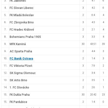
FK Jablonec
3.
2
4:1
6
FC Slovan Liberec
4.
3
4:2
6
FK Mladá Boleslav
5.
2
6:4
4
FC Zbrojovka Brno
6.
3
4:3
4
FC Hradec Králové
7.
2
2:1
4
Bohemians Praha 1905
8.
3
3:3
4
MFK Karviná
9.
30
43:51
39
AC Sparta Praha
9.
2
4:4
3
FC Baník Ostrava
10.
2
1:4
3
FC Viktoria Plzeň
11.
3
7:9
2
SK Sigma Olomouc
12.
2
3:4
1
SK Artis Brno
13.
2
3:5
1
1. FC Slovácko
14.
2
2:6
1
FK Dukla Praha
15.
30
20:42
23
FK Pardubice
15.
2
1:4
0