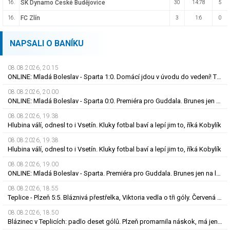
SK Dynamo České Budějovice
16.
30
14:78
5
FC Zlín
16.
3
1:6
0
NAPSALI O BANÍKU
08.08.2026, 20.15
ONLINE: Mladá Boleslav - Sparta 1:0. Domácí jdou v úvodu do vedení! Trefil se Šubert
08.08.2026, 20.00
ONLINE: Mladá Boleslav - Sparta 0:0. Premiéra pro Guddala. Brunes jen na lavičce, hraje Vojta
08.08.2026, 19.38
Hlubina válí, odnesl to i Vsetín. Kluky fotbal baví a lepí jim to, říká Kobylík
08.08.2026, 19.38
Hlubina válí, odnesl to i Vsetín. Kluky fotbal baví a lepí jim to, říká Kobylík
08.08.2026, 19.00
ONLINE: Mladá Boleslav - Sparta. Premiéra pro Guddala. Brunes jen na lavičce, hraje Vojta
08.08.2026, 18.55
Teplice - Plzeň 5:5. Bláznivá přestřelka, Viktoria vedla o tři góly. Červená pro Krčíka
08.08.2026, 18.50
Blázinec v Teplicích: padlo deset gólů. Plzeň promarnila náskok, má jen bod