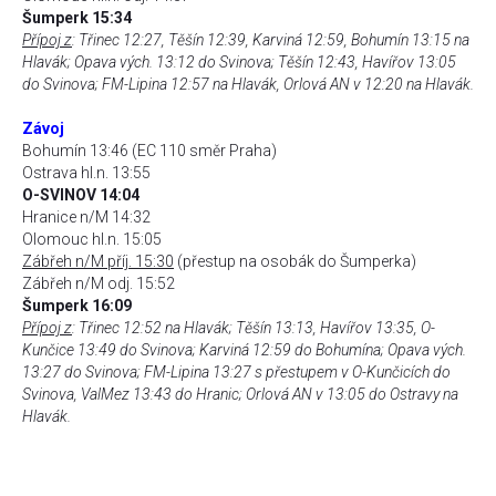
Šumperk 15:34
Přípoj z
: Třinec 12:27, Těšín 12:39, Karviná 12:59, Bohumín 13:15 na
Hlavák; Opava vých. 13:12 do Svinova; Těšín 12:43, Havířov 13:05
do Svinova; FM-Lipina 12:57 na Hlavák, Orlová AN v 12:20 na Hlavák.
Závoj
Bohumín 13:46 (EC 110 směr Praha)
Ostrava hl.n. 13:55
O-SVINOV 14:04
Hranice n/M 14:32
Olomouc hl.n. 15:05
Zábřeh n/M příj. 15:30
(přestup na osobák do Šumperka)
Zábřeh n/M odj. 15:52
Šumperk 16:09
Přípoj z
: Třinec 12:52 na Hlavák; Těšín 13:13, Havířov 13:35, O-
Kunčice 13:49 do Svinova; Karviná 12:59 do Bohumína; Opava vých.
13:27 do Svinova; FM-Lipina 13:27 s přestupem v O-Kunčicích do
Svinova, ValMez 13:43 do Hranic; Orlová AN v 13:05 do Ostravy na
Hlavák.