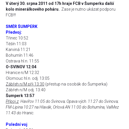
V úterý 30. srpna 2011 od 17h hraje FCB v Šumperku další
kolo minerálkového poháru.
Zase je nutno ukázat podporu
FCB!!!
SMĚR ŠUMPERK
Předvoj:
Třinec 10:52
Těšín 11:03
Karviná 11:21
Bohumín 11:46
Ostrava hl.n. 11:55
O-SVINOV 12:04
Hranice n/M 12:32
Olomouc hl.n. odj. 13:05
Zábřeh n/M příj 13:30
(přestup na osobák do Šumperka)
Zábřeh n/M odj. 13:40
Šumperk 13:57
Přípoj z
: Havířov 11:05 do Svinova; Opava vých. 11:27 do Svinova;
FM-Lipina 10:27 na Hlavák, Orlová AN 11:00 do Bohumína, ValMez
11:43 do Hranic.
Polední voj