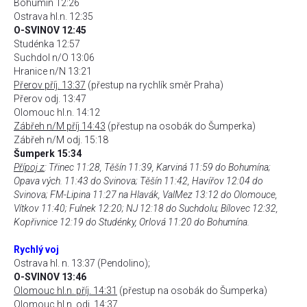
Bohumín 12:26
Ostrava hl.n. 12:35
O-SVINOV 12:45
Studénka 12:57
Suchdol n/O 13:06
Hranice n/N 13:21
Přerov příj. 13:37
(přestup na rychlík směr Praha)
Přerov odj. 13:47
Olomouc hl.n. 14:12
Zábřeh n/M příj 14:43
(přestup na osobák do Šumperka)
Zábřeh n/M odj. 15:18
Šumperk 15:34
Přípoj z
: Třinec 11:28, Těšín 11:39, Karviná 11:59 do Bohumína;
Opava vých. 11:43 do Svinova; Těšín 11:42, Havířov 12:04 do
Svinova; FM-Lipina 11:27 na Hlavák, ValMez 13:12 do Olomouce,
Vítkov 11:40; Fulnek 12:20; NJ 12:18 do Suchdolu; Bílovec 12:32,
Kopřivnice 12:19 do Studénky, Orlová 11:20 do Bohumína.
Rychlý voj
Ostrava hl. n. 13:37 (Pendolino);
O-SVINOV 13:46
Olomouc hl.n. příj. 14:31
(přestup na osobák do Šumperka)
Olomouc hl.n. odj. 14:37