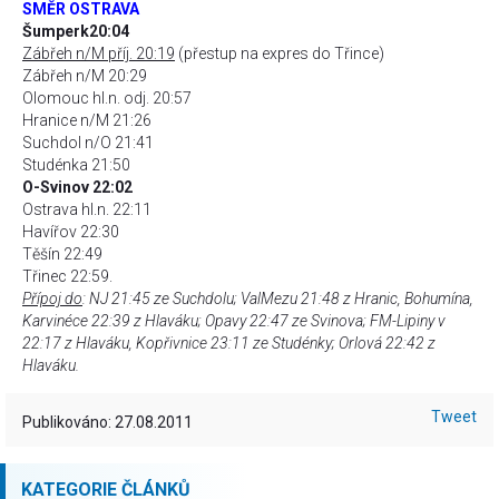
SMĚR OSTRAVA
Šumperk20:04
Zábřeh n/M příj. 20:19
(přestup na expres do Třince)
Zábřeh n/M 20:29
Olomouc hl.n. odj. 20:57
Hranice n/M 21:26
Suchdol n/O 21:41
Studénka 21:50
O-Svinov 22:02
Ostrava hl.n. 22:11
Havířov 22:30
Těšín 22:49
Třinec 22:59.
Přípoj do
: NJ 21:45 ze Suchdolu; ValMezu 21:48 z Hranic, Bohumína,
Karvinéce 22:39 z Hlaváku; Opavy 22:47 ze Svinova; FM-Lipiny v
22:17 z Hlaváku, Kopřivnice 23:11 ze Studénky; Orlová 22:42 z
Hlaváku.
Tweet
Publikováno: 27.08.2011
KATEGORIE ČLÁNKŮ