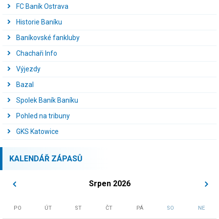
FC Baník Ostrava
Historie Baníku
Baníkovské fankluby
Chachaři Info
Výjezdy
Bazal
Spolek Baník Baníku
Pohled na tribuny
GKS Katowice
KALENDÁŘ ZÁPASŮ
Srpen 2026
PO
ÚT
ST
ČT
PÁ
SO
NE