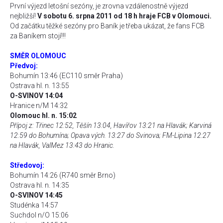
První výjezd letošní sezóny, je zrovna vzdálenostně výjezd
nejbližší!
V sobotu 6. srpna 2011 od 18 h hraje FCB v Olomouci.
Od začátku těžké sezóny pro Baník je třeba ukázat, že fans FCB
za Baníkem stojí!!!
SMĚR OLOMOUC
Předvoj:
Bohumín 13:46 (EC110 směr Praha)
Ostrava hl. n. 13:55
O-SVINOV 14:04
Hranice n/M 14:32
Olomouc hl. n. 15:02
Přípoj z: Třinec 12:52, Těšín 13:04, Havířov 13:21 na Hlavák; Karviná
12:59 do Bohumína; Opava vých. 13:27 do Svinova; FM-Lipina 12:27
na Hlavák, ValMez 13:43 do Hranic.
Středovoj:
Bohumín 14:26 (R740 směr Brno)
Ostrava hl. n. 14:35
O-SVINOV 14:45
Studénka 14:57
Suchdol n/O 15:06