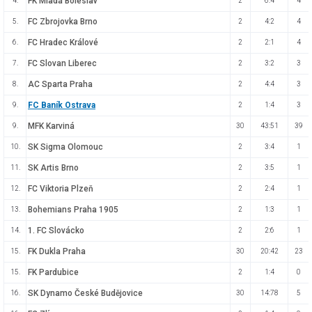
FK Mladá Boleslav
4.
2
6:4
4
FC Zbrojovka Brno
5.
2
4:2
4
FC Hradec Králové
6.
2
2:1
4
FC Slovan Liberec
7.
2
3:2
3
AC Sparta Praha
8.
2
4:4
3
FC Baník Ostrava
9.
2
1:4
3
MFK Karviná
9.
30
43:51
39
SK Sigma Olomouc
10.
2
3:4
1
SK Artis Brno
11.
2
3:5
1
FC Viktoria Plzeň
12.
2
2:4
1
Bohemians Praha 1905
13.
2
1:3
1
1. FC Slovácko
14.
2
2:6
1
FK Dukla Praha
15.
30
20:42
23
FK Pardubice
15.
2
1:4
0
SK Dynamo České Budějovice
16.
30
14:78
5