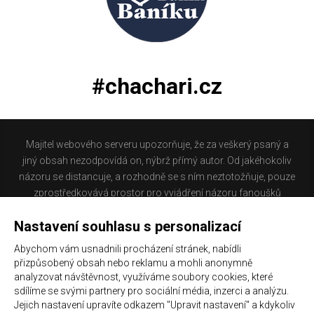
#chachari.cz
Majitel webového serveru upozorňuje, že za veškerý psaný a
jiný obsah nezodpovídá on, nýbrž přímý autor. Od jakéhokoliv
názoru se distancuje, a rozhodně se s ním neztotožňuje, pouze
zprostředkovává prostor pro vyjádření názoru fanoušků
Baníku Ostrava na internetu. Stránka na které se právě
Nastavení souhlasu s personalizací
nacházíte obsahuje materiál, který někteří lidé mohou
považovat za kontroverzní. Provozovatelé těchto stránek
Abychom vám usnadnili procházení stránek, nabídli
nejsou dle právní úpravy zákona č. 480/2004 Sb., o některých
přizpůsobený obsah nebo reklamu a mohli anonymně
službách informační společnosti a o změně některých zákonů
analyzovat návštěvnost, využíváme soubory cookies, které
(zákon o některých službách informační společnosti) a
sdílíme se svými partnery pro sociální média, inzerci a analýzu.
Jejich nastavení upravíte odkazem "Upravit nastavení" a kdykoliv
zejména §6 citovaného zákona, odpovědni za příspěvky