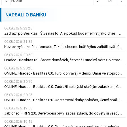
FC Zlín
16.
2
1:4
0
NAPSALI O BANÍKU
06.08.2026, 22.20
Zadražil po Besiktasi: Štve nás to. Ale pokud budeme hrát jako dnes... Co se stalo u gólu?
06.08.2026, 21.35
Kozlovi vyšla změna formace: Takhle chceme hrát! Výhru zařídili sváteční hlavičkáři
06.08.2026, 20.50
Hradec - Besiktas 0:1. Šance domácích, červená i smolný odraz. Votroci budou dotahovat
06.08.2026, 20.25
ONLINE: Hradec - Besiktas 0:0. Turci dohrávají v desíti! Umar ve stoprocentní šanci selhal
06.08.2026, 20.10
ONLINE: Hradec - Besiktas 0:0. Zadražil se blýskl skvělým zákrokem, Černý nedal tutovku
06.08.2026, 20.05
ONLINE: Hradec - Besiktas 0:0. Odstartoval druhý poločas, Černý spálil obrovskou šanci
06.08.2026, 19.50
Jablonec – RFS 2:0. Severočeši první zápas zvládli, do odvety si vezou nadějný náskok
06.08.2026, 19.45
ONLINE: Hradec - Besiktas 0:0. Domácí nápor na konci prvního poločasu, branka zatím nepadla