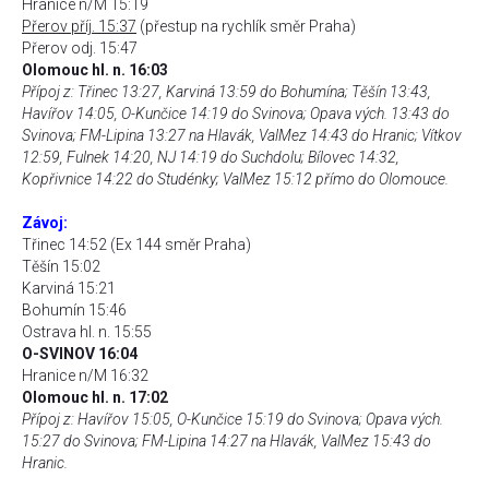
Hranice n/M 15:19
Přerov příj. 15:37
(přestup na rychlík směr Praha)
Přerov odj. 15:47
Olomouc hl. n. 16:03
Přípoj z: Třinec 13:27, Karviná 13:59 do Bohumína; Těšín 13:43,
Havířov 14:05, O-Kunčice 14:19 do Svinova; Opava vých. 13:43 do
Svinova; FM-Lipina 13:27 na Hlavák, ValMez 14:43 do Hranic; Vítkov
12:59, Fulnek 14:20, NJ 14:19 do Suchdolu; Bílovec 14:32,
Kopřivnice 14:22 do Studénky; ValMez 15:12 přímo do Olomouce.
Závoj:
Třinec 14:52 (Ex 144 směr Praha)
Těšín 15:02
Karviná 15:21
Bohumín 15:46
Ostrava hl. n. 15:55
O-SVINOV 16:04
Hranice n/M 16:32
Olomouc hl. n. 17:02
Přípoj z: Havířov 15:05, O-Kunčice 15:19 do Svinova; Opava vých.
15:27 do Svinova; FM-Lipina 14:27 na Hlavák, ValMez 15:43 do
Hranic.