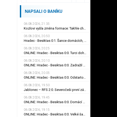
NAPSALI O BANÍKU
06.08.2026, 21.35
Kozlovi vyšla změna formace: Takhle chceme hrát! Výhru zařídili sváteční hlavičkáři
06.08.2026, 20.50
Hradec - Besiktas 0:1. Šance domácích, červená i smolný odraz. Votroci budou dotahovat
06.08.2026, 20.25
ONLINE: Hradec - Besiktas 0:0. Turci dohrávají v desíti! Umar ve stoprocentní šanci selhal
06.08.2026, 20.10
ONLINE: Hradec - Besiktas 0:0. Zadražil se blýskl skvělým zákrokem, Černý nedal tutovku
06.08.2026, 20.05
ONLINE: Hradec - Besiktas 0:0. Odstartoval druhý poločas, Černý spálil obrovskou šanci
06.08.2026, 19.50
Jablonec – RFS 2:0. Severočeši první zápas zvládli, do odvety si vezou nadějný náskok
06.08.2026, 19.45
ONLINE: Hradec - Besiktas 0:0. Domácí nápor na konci prvního poločasu, branka zatím nepadla
06.08.2026, 19.15
ONLINE: Hradec - Besiktas 0:0. Velké šance na obou stranách, na první gól se zatím čeká