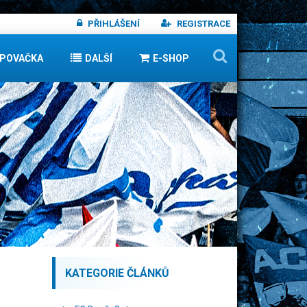
PŘIHLÁŠENÍ
REGISTRACE
IPOVAČKA
DALŠÍ
E-SHOP
KATEGORIE ČLÁNKŮ