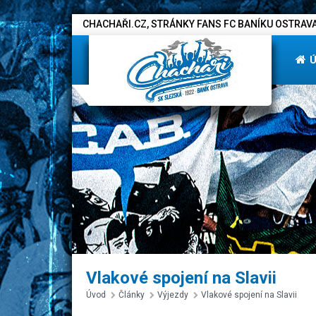
CHACHAŘI.CZ, STRÁNKY FANS FC BANÍKU OSTRAVA
Vlakové spojení na Slavii
Úvod
Články
Výjezdy
Vlakové spojení na Slavii