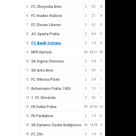
FC Zbrojovka Brno
5.
2
4:2
4
FC Hradec Králové
6.
2
2:1
4
FC Slovan Liberec
7.
2
3:2
3
AC Sparta Praha
8.
2
4:4
3
FC Baník Ostrava
9.
2
1:4
3
MFK Karviná
9.
30
43:51
39
SK Sigma Olomouc
10.
2
3:4
1
SK Artis Brno
11.
2
3:5
1
FC Viktoria Plzeň
12.
2
2:4
1
Bohemians Praha 1905
13.
2
1:3
1
1. FC Slovácko
14.
2
2:6
1
FK Dukla Praha
15.
30
20:42
23
FK Pardubice
15.
2
1:4
0
SK Dynamo České Budějovice
16.
30
14:78
5
FC Zlín
16.
2
1:4
0