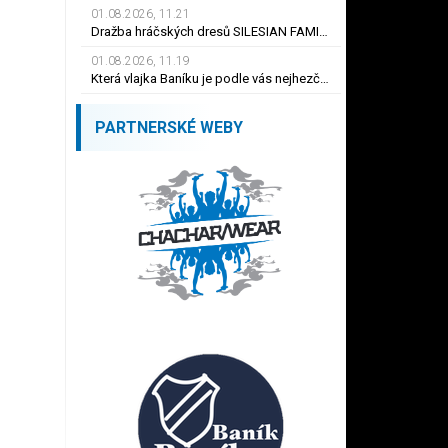
01.08.2026, 11.21
Dražba hráčských dresů SILESIAN FAMILY - #1 Viktor BUDÍNSKÝ
01.08.2026, 11.19
Která vlajka Baníku je podle vás nejhezčí ?
PARTNERSKÉ WEBY