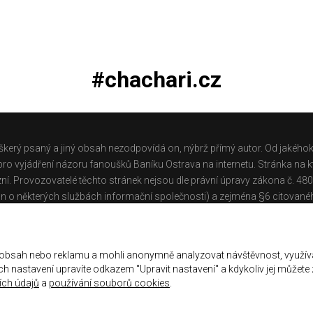
#chachari.cz
škerý psaný a jiný obsah nezodpovídá on, nýbrž přímý autor. Od jakéhok
o vyjádření názoru fanoušků Baníku Ostrava na internetu. Stránka na kt
ní. Provozovatelé těchto stránek nejsou dle právní úpravy zákona č. 48
n o některých službách informační společnosti) a zejména §6 citované
těchto stránek.
Galerie
|
Historie
|
Zprac. osobních údajů
|
Kontakt
 obsah nebo reklamu a mohli anonymně analyzovat návštěvnost, využív
jich nastavení upravíte odkazem "Upravit nastavení" a kdykoliv jej můžete
ch údajů
a
používání souborů cookies
.
ena.