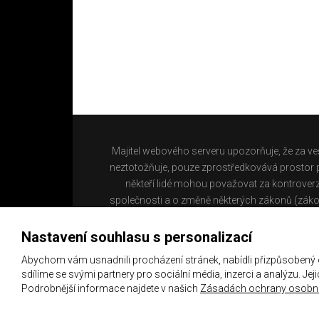
Majitel webového serveru upozorňuje, že za ve
neztotožňuje, pouze zprostředkovává prostor pr
někteří lidé mohou považovat za kontroverz
společnosti a o změně některých zákonů (záko
Nastavení souhlasu s personalizací
Abychom vám usnadnili procházení stránek, nabídli přizpůsobený
sdílíme se svými partnery pro sociální média, inzerci a analýzu. Je
Podrobnější informace najdete v našich
Zásadách ochrany osobní
Copyright 2021 ©
Chachaři.cz
Všechna práva vyhraz