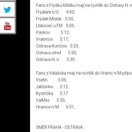
Fans z Frýdku-Místku mají na rychlík do Ostravy hl.
Frýdlant n/O 4:43;
Frýdek-Místek 5:00;
Lískovec u FM 5:05;
Paskov 5:12;
Vratimov 5:17;
Ostrava-Kunčice 5:23;
Ostrava střed 5:30;
Ostrava hl. n. 5:35.
Fans z Valašska mají na rychlík do Hranic n/M příp
Vsetín 5:06;
Jablůnka 5:12;
Bystřička 5:17
ValMez 5:30;
Hranice n/M 6:01;
SMĚR PRAHA - OSTRAVA