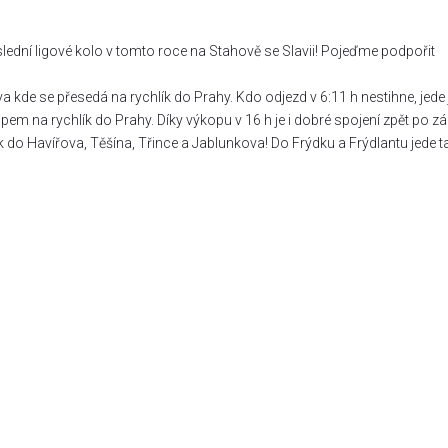
slední ligové kolo v tomto roce na Stahově se Slavii! Pojeďme podpořit
a kde se přesedá na rychlík do Prahy. Kdo odjezd v 6:11 h nestihne, jede 
pem na rychlík do Prahy. Díky výkopu v 16 h je i dobré spojení zpět po z
 do Havířova, Těšína, Třince a Jablunkova! Do Frýdku a Frýdlantu jede t