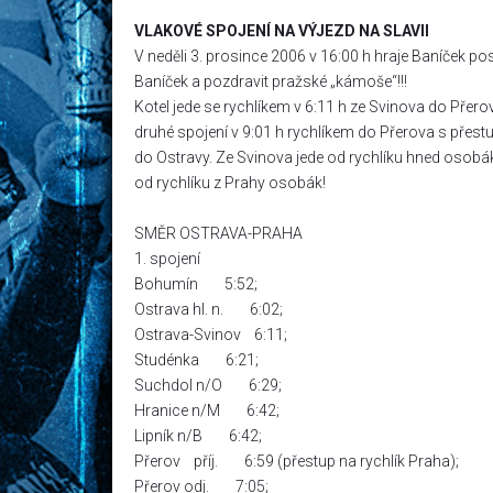
VLAKOVÉ SPOJENÍ NA VÝJEZD NA SLAVII
V neděli 3. prosince 2006 v 16:00 h hraje Baníček po
Baníček a pozdravit pražské „kámoše“!!!
Kotel jede se rychlíkem v 6:11 h ze Svinova do Přerov
druhé spojení v 9:01 h rychlíkem do Přerova s přestu
do Ostravy. Ze Svinova jede od rychlíku hned osobák
od rychlíku z Prahy osobák!
SMĚR OSTRAVA-PRAHA
1. spojení
Bohumín 5:52;
Ostrava hl. n. 6:02;
Ostrava-Svinov 6:11;
Studénka 6:21;
Suchdol n/O 6:29;
Hranice n/M 6:42;
Lipník n/B 6:42;
Přerov příj. 6:59 (přestup na rychlík Praha);
Přerov odj. 7:05;