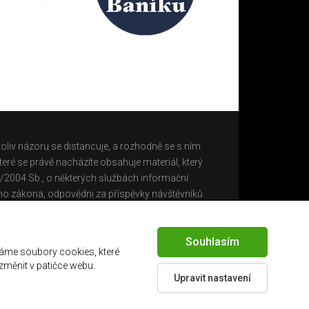
oliv názoru se distancuje, a rozhodně se s ním
eré se právě nacházíte obsahuje materiál, který
0/2004 Sb., o některých službách informační
ho zákona, odpovědni za příspěvky návštěvníků
Souhlasím
áme soubory cookies, které
 změnit v patičce webu.
Upravit nastavení
Created by