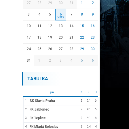
27
28
29
30
31
1
2
3
4
5
6
7
8
9
10
11
12
13
14
15
16
17
18
19
20
21
22
23
24
25
26
27
28
29
30
31
1
2
3
4
5
6
TABULKA
Tým
Z
S
B
SK Slavia Praha
1.
2
9:1
6
FK Jablonec
2.
2
4:1
6
FK Teplice
3.
2
4:1
6
FK Mladá Boleslav
4.
2
6:4
4