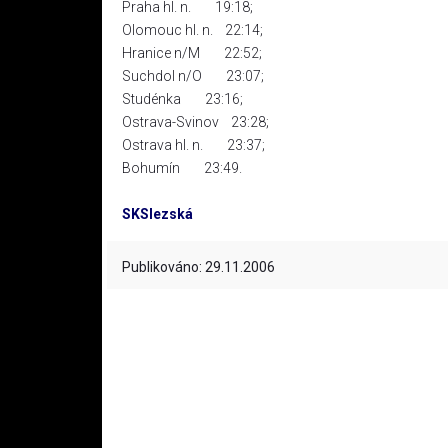
Praha hl. n. 19:18;
Olomouc hl. n. 22:14;
Hranice n/M 22:52;
Suchdol n/O 23:07;
Studénka 23:16;
Ostrava-Svinov 23:28;
Ostrava hl. n. 23:37;
Bohumín 23:49.
SKSlezská
Publikováno: 29.11.2006