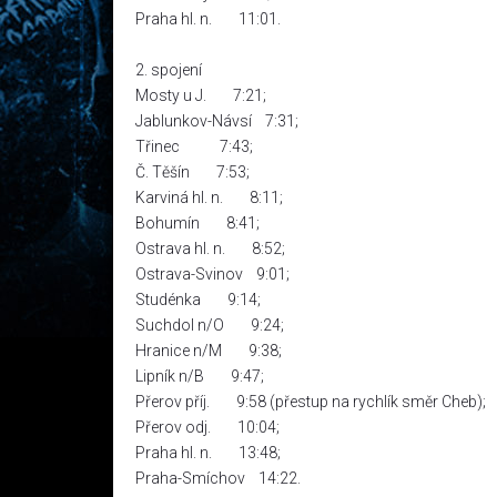
Praha hl. n. 11:01.
2. spojení
Mosty u J. 7:21;
Jablunkov-Návsí 7:31;
Třinec 7:43;
Č. Těšín 7:53;
Karviná hl. n. 8:11;
Bohumín 8:41;
Ostrava hl. n. 8:52;
Ostrava-Svinov 9:01;
Studénka 9:14;
Suchdol n/O 9:24;
Hranice n/M 9:38;
Lipník n/B 9:47;
Přerov příj. 9:58 (přestup na rychlík směr Cheb);
Přerov odj. 10:04;
Praha hl. n. 13:48;
Praha-Smíchov 14:22.