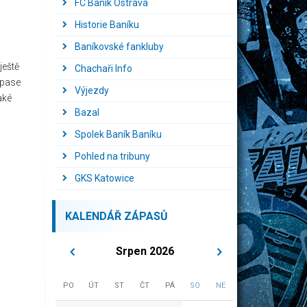
FC Baník Ostrava
Historie Baníku
Baníkovské fankluby
ještě
Chachaři Info
ápase
Výjezdy
aké
Bazal
Spolek Baník Baníku
Pohled na tribuny
GKS Katowice
KALENDÁŘ ZÁPASŮ
Srpen 2026
PO
ÚT
ST
ČT
PÁ
SO
NE