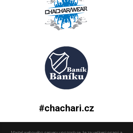
#chachari.cz
Majitel webového serveru upozorňuje, že za veškerý psaný a