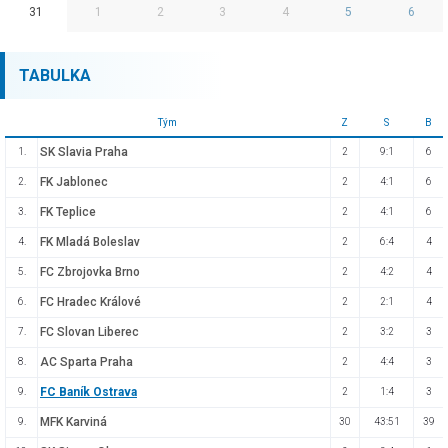
31
1
2
3
4
5
6
TABULKA
Tým
Z
S
B
SK Slavia Praha
1.
2
9:1
6
FK Jablonec
2.
2
4:1
6
FK Teplice
3.
2
4:1
6
FK Mladá Boleslav
4.
2
6:4
4
FC Zbrojovka Brno
5.
2
4:2
4
FC Hradec Králové
6.
2
2:1
4
FC Slovan Liberec
7.
2
3:2
3
AC Sparta Praha
8.
2
4:4
3
FC Baník Ostrava
9.
2
1:4
3
MFK Karviná
9.
30
43:51
39