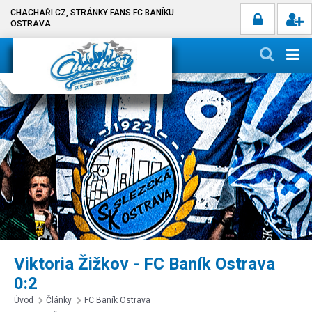
CHACHAŘI.CZ, STRÁNKY FANS FC BANÍKU
OSTRAVA.
Viktoria Žižkov - FC Baník Ostrava
0:2
Úvod
Články
FC Baník Ostrava