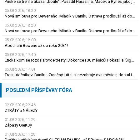
Priske se trefil a ukázal „koule“. Posadil Haraslína, Macek a Ryneš jako jackpot
05.08.2026, 18.20
Nová smlouva pro Beweneho. Mladík v Baníku Ostrava prodloužil až do léta 2031
05.08.2026, 18.20
Nová smlouva pro Beweneho. Mladík v Baníku Ostrava prodloužil až do léta 2031
05.08.2026, 18.00
Abdullahi Bewene až do roku 2031!
05.08.2026, 17.40
Etická komise rozdala tvrdé tresty: Dokonce i 30 měsíců! Pokazil si Šigut kariéru?
05.08.2026, 17.01
Trest útočníkovi Baníku. Zraněný Látal si nezahraje dva měsíce, dostal i pokutu
POSLEDNÍ PŘÍSPĚVKY FÓRA
03.08.2026, 22.46
ZTRÁTY a NÁLEZY
01.08.2026, 11.29
Zápasy GieKSy
01.08.2026, 11.28
Dražba hráčských dresů SILESIAN FAMILY - #25 Robert SADOWSKI