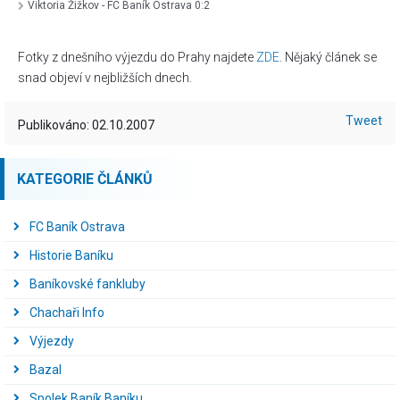
Viktoria Žižkov - FC Baník Ostrava 0:2
Fotky z dnešního výjezdu do Prahy najdete
ZDE
. Nějaký článek se
snad objeví v nejbližších dnech.
Tweet
Publikováno: 02.10.2007
KATEGORIE ČLÁNKŮ
FC Baník Ostrava
Historie Baníku
Baníkovské fankluby
Chachaři Info
Výjezdy
Bazal
Spolek Baník Baníku