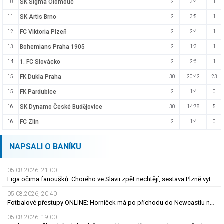
SK Sigma Olomouc
10.
2
3:4
1
SK Artis Brno
11.
2
3:5
1
FC Viktoria Plzeň
12.
2
2:4
1
Bohemians Praha 1905
13.
2
1:3
1
1. FC Slovácko
14.
2
2:6
1
FK Dukla Praha
15.
30
20:42
23
FK Pardubice
15.
2
1:4
0
SK Dynamo České Budějovice
16.
30
14:78
5
FC Zlín
16.
2
1:4
0
NAPSALI O BANÍKU
05.08.2026, 21.00
Liga očima fanoušků: Chorého ve Slavii zpět nechtějí, sestava Plzně vytažená z klobouku
05.08.2026, 20.40
Fotbalové přestupy ONLINE: Horníček má po příchodu do Newcastlu nového trenéra
05.08.2026, 19.00