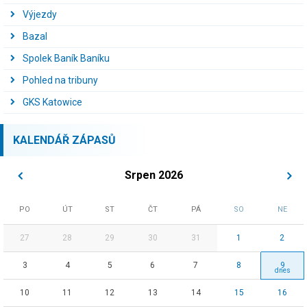
Výjezdy
Bazal
Spolek Baník Baníku
Pohled na tribuny
GKS Katowice
KALENDÁŘ ZÁPASŮ
Srpen 2026
PO
ÚT
ST
ČT
PÁ
SO
NE
27
28
29
30
31
1
2
3
4
5
6
7
8
9
10
11
12
13
14
15
16