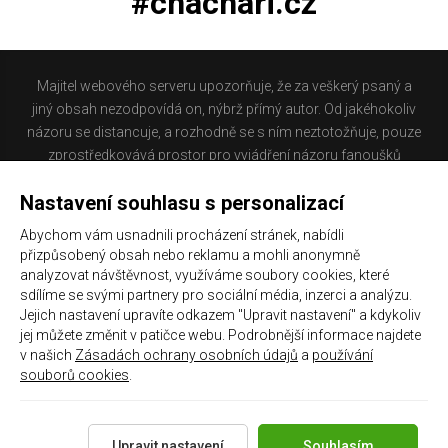
#chachari.cz
Majitel webového serveru upozorňuje, že za veškerý psaný a
jiný obsah nezodpovídá on, nýbrž přímý autor. Od jakéhokoliv
názoru se distancuje, a rozhodně se s ním neztotožňuje, pouze
zprostředkovává prostor pro vyjádření názoru fanoušků
Baníku Ostrava na internetu. Stránka na které se právě
Nastavení souhlasu s personalizací
nacházíte obsahuje materiál, který někteří lidé mohou
považovat za kontroverzní. Provozovatelé těchto stránek
Abychom vám usnadnili procházení stránek, nabídli
nejsou dle právní úpravy zákona č. 480/2004 Sb., o některých
přizpůsobený obsah nebo reklamu a mohli anonymně
službách informační společnosti a o změně některých zákonů
analyzovat návštěvnost, využíváme soubory cookies, které
(zákon o některých službách informační společnosti) a
sdílíme se svými partnery pro sociální média, inzerci a analýzu.
Jejich nastavení upravíte odkazem "Upravit nastavení" a kdykoliv
zejména §6 citovaného zákona, odpovědni za příspěvky
jej můžete změnit v patičce webu. Podrobnější informace najdete
návštěvníků těchto stránek.
v našich
Zásadách ochrany osobních údajů
a
používání
souborů cookies
.
Galerie
|
Historie
|
Zprac. osobních údajů
|
Kontakt
Upravit nastavení
Souhlasím