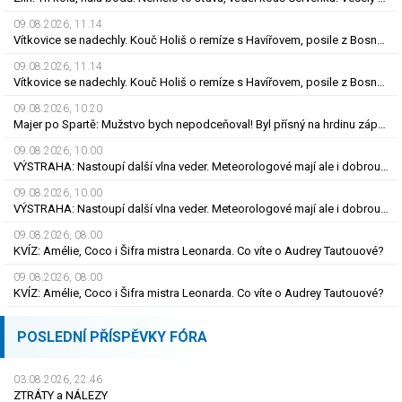
09.08.2026, 11.14
Vítkovice se nadechly. Kouč Holiš o remíze s Havířovem, posile z Bosny i béčku
09.08.2026, 11.14
Vítkovice se nadechly. Kouč Holiš o remíze s Havířovem, posile z Bosny i béčku
09.08.2026, 10.20
Majer po Spartě: Mužstvo bych nepodceňoval! Byl přísný na hrdinu zápasu
09.08.2026, 10.00
VÝSTRAHA: Nastoupí další vlna veder. Meteorologové mají ale i dobrou zprávu
09.08.2026, 10.00
VÝSTRAHA: Nastoupí další vlna veder. Meteorologové mají ale i dobrou zprávu
09.08.2026, 08.00
KVÍZ: Amélie, Coco i Šifra mistra Leonarda. Co víte o Audrey Tautouové?
09.08.2026, 08.00
KVÍZ: Amélie, Coco i Šifra mistra Leonarda. Co víte o Audrey Tautouové?
POSLEDNÍ PŘÍSPĚVKY FÓRA
03.08.2026, 22.46
ZTRÁTY a NÁLEZY