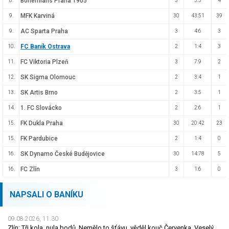
Bohemians Praha 1905
8.
3
3:3
4
MFK Karviná
9.
30
43:51
39
AC Sparta Praha
9.
3
4:6
3
FC Baník Ostrava
10.
2
1:4
3
FC Viktoria Plzeň
11.
3
7:9
2
SK Sigma Olomouc
12.
2
3:4
1
SK Artis Brno
13.
2
3:5
1
1. FC Slovácko
14.
2
2:6
1
FK Dukla Praha
15.
30
20:42
23
FK Pardubice
15.
2
1:4
0
SK Dynamo České Budějovice
16.
30
14:78
5
FC Zlín
16.
3
1:6
0
NAPSALI O BANÍKU
09.08.2026, 11.30
Zlín: Tři kola, nula bodů. Nemělo to šťávu, věděl kouč Červenka. Veselý dostal dárek