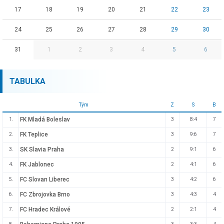
17
18
19
20
21
22
23
24
25
26
27
28
29
30
31
1
2
3
4
5
6
TABULKA
Tým
Z
S
B
FK Mladá Boleslav
1.
3
8:4
7
FK Teplice
2.
3
9:6
7
SK Slavia Praha
3.
2
9:1
6
FK Jablonec
4.
2
4:1
6
FC Slovan Liberec
5.
3
4:2
6
FC Zbrojovka Brno
6.
3
4:3
4
FC Hradec Králové
7.
2
2:1
4