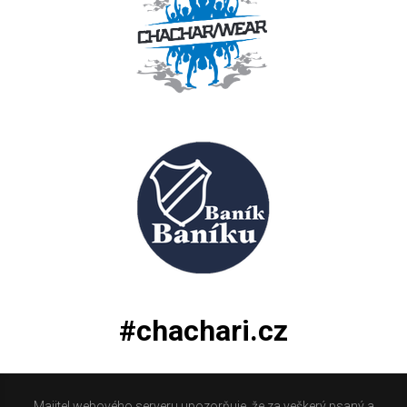
#chachari.cz
Majitel webového serveru upozorňuje, že za veškerý psaný a