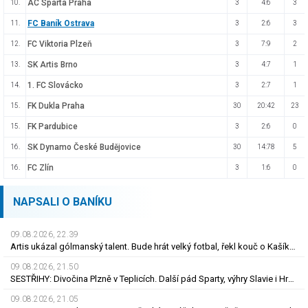
AC Sparta Praha
10.
3
4:6
3
FC Baník Ostrava
11.
3
2:6
3
FC Viktoria Plzeň
12.
3
7:9
2
SK Artis Brno
13.
3
4:7
1
1. FC Slovácko
14.
3
2:7
1
FK Dukla Praha
15.
30
20:42
23
FK Pardubice
15.
3
2:6
0
SK Dynamo České Budějovice
16.
30
14:78
5
FC Zlín
16.
3
1:6
0
NAPSALI O BANÍKU
09.08.2026, 22.39
Artis ukázal gólmanský talent. Bude hrát velký fotbal, řekl kouč o Kašíkovi. Body ale má Sigma
09.08.2026, 21.50
SESTŘIHY: Divočina Plzně v Teplicích. Další pád Sparty, výhry Slavie i Hradce s Baníkem
09.08.2026, 21.05