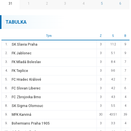
31
1
2
3
4
5
6
TABULKA
Tým
Z
S
B
SK Slavia Praha
1.
3
11:2
9
FK Jablonec
2.
3
5:1
9
FK Mladá Boleslav
3.
3
8:4
7
FK Teplice
4.
3
9:6
7
FC Hradec Králové
5.
3
4:2
7
FC Slovan Liberec
6.
3
4:2
6
FC Zbrojovka Brno
7.
3
4:3
4
SK Sigma Olomouc
8.
3
5:5
4
MFK Karviná
9.
30
43:51
39
Bohemians Praha 1905
9.
3
3:3
4