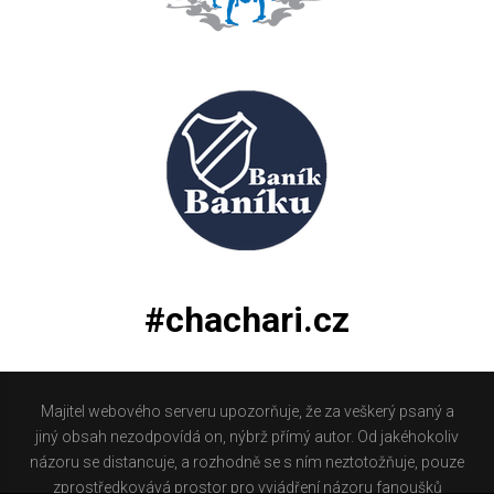
#chachari.cz
Majitel webového serveru upozorňuje, že za veškerý psaný a
jiný obsah nezodpovídá on, nýbrž přímý autor. Od jakéhokoliv
názoru se distancuje, a rozhodně se s ním neztotožňuje, pouze
zprostředkovává prostor pro vyjádření názoru fanoušků