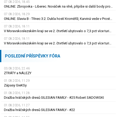
07.08.2026, 18.45
ONLINE: Zbrojovka - Liberec. Nováček na vlně, připíše si další body proti favoritovi?
07.08.2026, 18.29
ONLINE: Slavia B - Třinec 3:2. Dukla hostí Kroměříž, Karviná vede v Prostějově
07.08.2026, 18.11
V Moravskoslezském kraji se ve 2. čtvrtletí ubytovalo o 7,3 pct více turistů
07.08.2026, 18.11
V Moravskoslezském kraji se ve 2. čtvrtletí ubytovalo o 7,3 pct více turistů
POSLEDNÍ PŘÍSPĚVKY FÓRA
03.08.2026, 22.46
ZTRÁTY a NÁLEZY
01.08.2026, 11.29
Zápasy GieKSy
01.08.2026, 11.28
Dražba hráčských dresů SILESIAN FAMILY - #25 Robert SADOWSKI
01.08.2026, 11.27
Dražba hráčských dresů SILESIAN FAMILY - #22