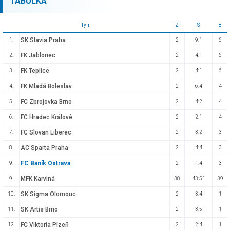
TABULKA
Tým
Z
S
B
SK Slavia Praha
1.
2
9:1
6
FK Jablonec
2.
2
4:1
6
FK Teplice
3.
2
4:1
6
FK Mladá Boleslav
4.
2
6:4
4
FC Zbrojovka Brno
5.
2
4:2
4
FC Hradec Králové
6.
2
2:1
4
FC Slovan Liberec
7.
2
3:2
3
AC Sparta Praha
8.
2
4:4
3
FC Baník Ostrava
9.
2
1:4
3
MFK Karviná
9.
30
43:51
39
SK Sigma Olomouc
10.
2
3:4
1
SK Artis Brno
11.
2
3:5
1
FC Viktoria Plzeň
12.
2
2:4
1