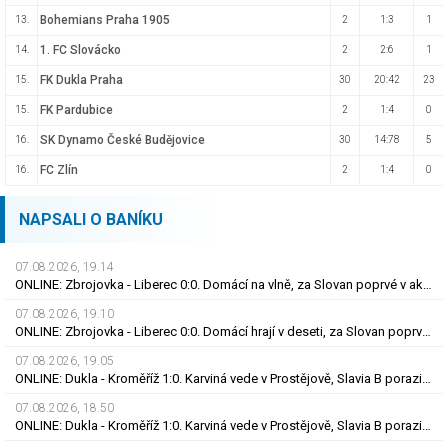
Bohemians Praha 1905
13.
2
1:3
1
1. FC Slovácko
14.
2
2:6
1
FK Dukla Praha
15.
30
20:42
23
FK Pardubice
15.
2
1:4
0
SK Dynamo České Budějovice
16.
30
14:78
5
FC Zlín
16.
2
1:4
0
NAPSALI O BANÍKU
07.08.2026, 19.14
ONLINE: Zbrojovka - Liberec 0:0. Domácí na vlně, za Slovan poprvé v akci Bořil
07.08.2026, 19.10
ONLINE: Zbrojovka - Liberec 0:0. Domácí hrají v deseti, za Slovan poprvé v akci Bořil
07.08.2026, 19.05
ONLINE: Dukla - Kroměříž 1:0. Karviná vede v Prostějově, Slavia B porazila Třinec
07.08.2026, 18.50
ONLINE: Dukla - Kroměříž 1:0. Karviná vede v Prostějově, Slavia B porazila Třinec