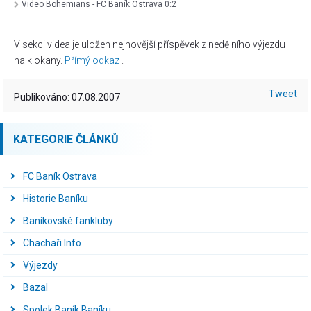
Video Bohemians - FC Baník Ostrava 0:2
V sekci videa je uložen nejnovější příspěvek z nedělního výjezdu
na klokany.
Přímý odkaz
.
Tweet
Publikováno: 07.08.2007
KATEGORIE ČLÁNKŮ
FC Baník Ostrava
Historie Baníku
Baníkovské fankluby
Chachaři Info
Výjezdy
Bazal
Spolek Baník Baníku