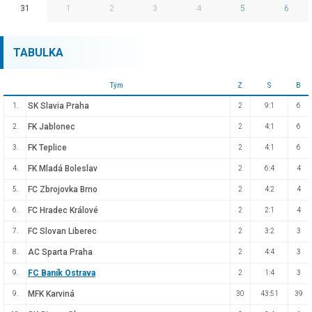
31
1
2
3
4
5
6
TABULKA
Tým
Z
S
B
SK Slavia Praha
1.
2
9:1
6
FK Jablonec
2.
2
4:1
6
FK Teplice
3.
2
4:1
6
FK Mladá Boleslav
4.
2
6:4
4
FC Zbrojovka Brno
5.
2
4:2
4
FC Hradec Králové
6.
2
2:1
4
FC Slovan Liberec
7.
2
3:2
3
AC Sparta Praha
8.
2
4:4
3
FC Baník Ostrava
9.
2
1:4
3
MFK Karviná
9.
30
43:51
39