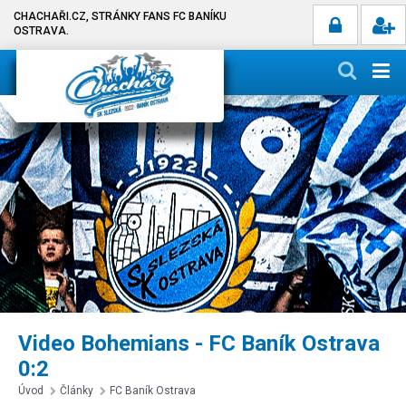
CHACHAŘI.CZ, STRÁNKY FANS FC BANÍKU
OSTRAVA.
Video Bohemians - FC Baník Ostrava
0:2
Úvod
Články
FC Baník Ostrava