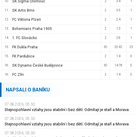
SK Sigma Olomouc
10.
2
3:4
1
SK Artis Brno
11.
2
3:5
1
FC Viktoria Plzeň
12.
2
2:4
1
Bohemians Praha 1905
13.
2
1:3
1
1. FC Slovácko
14.
2
2:6
1
FK Dukla Praha
15.
30
20:42
23
FK Pardubice
15.
2
1:4
0
SK Dynamo České Budějovice
16.
30
14:78
5
FC Zlín
16.
2
1:4
0
NAPSALI O BANÍKU
07.08.2026, 05.30
Stejnopohlavní vztahy jsou stabilní i bez dětí. Odmítají je staří a Morava
07.08.2026, 05.30
Stejnopohlavní vztahy jsou stabilní i bez dětí. Odmítají je staří a Morava
07.08.2026, 05.00