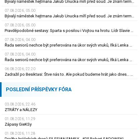
Bývalý náměstek hejtmana Jakub Unucka míří před soud. Je znám termín jednání
07.08.2026, 05.00
Bývalý náměstek hejtmana Jakub Unucka míří před soud. Je znám termín jednání
07.08.2026, 05.00
Pravděpodobné sestavy: Sparta s posilou i Vojtou na hrotu. Lídr Slavie už v základu
07.08.2026, 04.00
Řada seniorů nechce být preferována na úkor svých vnuků, říká Lenka Desatová
07.08.2026, 04.00
Řada seniorů nechce být preferována na úkor svých vnuků, říká Lenka Desatová
06.08.2026, 22.20
Zadražil po Besiktasi: Štve nás to. Ale pokud budeme hrát jako dnes... Co se stalo u gólu?
POSLEDNÍ PŘÍSPĚVKY FÓRA
03.08.2026, 22.46
ZTRÁTY a NÁLEZY
01.08.2026, 11.29
Zápasy GieKSy
01.08.2026, 11.28
Dražba hráčských dresů SILESIAN FAMILY - #25 Robert SADOWSKI