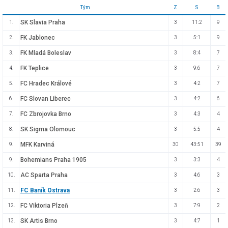
Tým
Z
S
B
SK Slavia Praha
1.
3
11:2
9
FK Jablonec
2.
3
5:1
9
FK Mladá Boleslav
3.
3
8:4
7
FK Teplice
4.
3
9:6
7
FC Hradec Králové
5.
3
4:2
7
FC Slovan Liberec
6.
3
4:2
6
FC Zbrojovka Brno
7.
3
4:3
4
SK Sigma Olomouc
8.
3
5:5
4
MFK Karviná
9.
30
43:51
39
Bohemians Praha 1905
9.
3
3:3
4
AC Sparta Praha
10.
3
4:6
3
FC Baník Ostrava
11.
3
2:6
3
FC Viktoria Plzeň
12.
3
7:9
2
SK Artis Brno
13.
3
4:7
1