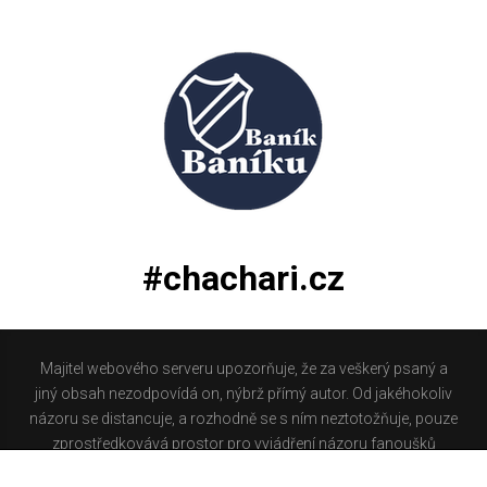
#chachari.cz
Majitel webového serveru upozorňuje, že za veškerý psaný a
jiný obsah nezodpovídá on, nýbrž přímý autor. Od jakéhokoliv
názoru se distancuje, a rozhodně se s ním neztotožňuje, pouze
zprostředkovává prostor pro vyjádření názoru fanoušků
Baníku Ostrava na internetu. Stránka na které se právě