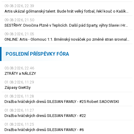
09.08.2026, 22.39
Artis ukázal gólmanský talent. Bude hrát velký fotbal, řekl kouč o Kašíkovi. Body ale má Sigma
09.08.2026, 21.50
SESTŘIHY: Divočina Plzně v Teplicích. Další pád Sparty, výhry Slavie i Hradce s Baníkem
09.08.2026, 21.05
ONLINE: Artis - Olomouc 1:1. Brněnský nováček po změně stran srovnal skóre
POSLEDNÍ PŘÍSPĚVKY FÓRA
03.08.2026, 22.46
ZTRÁTY a NÁLEZY
01.08.2026, 11.29
Zápasy GieKSy
01.08.2026, 11.28
Dražba hráčských dresů SILESIAN FAMILY - #25 Robert SADOWSKI
01.08.2026, 11.27
Dražba hráčských dresů SILESIAN FAMILY - #22
01.08.2026, 11.25
Dražba hráčských dresů SILESIAN FAMILY - #6