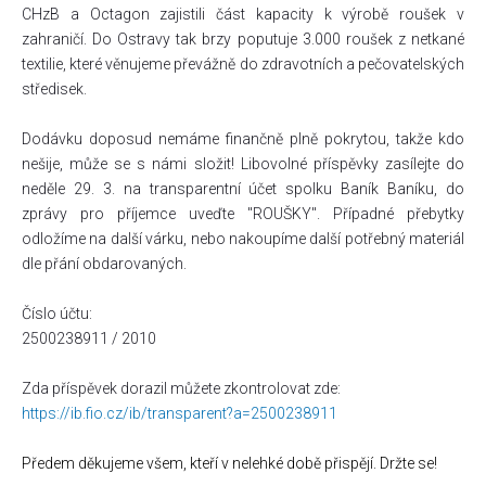
CHzB a Octagon zajistili část kapacity k výrobě roušek v
zahraničí. Do Ostravy tak brzy poputuje 3.000 roušek z netkané
textilie, které věnujeme převážně do zdravotních a pečovatelských
středisek.
Dodávku doposud nemáme finančně plně pokrytou, takže kdo
nešije, může se s námi složit! Libovolné příspěvky zasílejte do
neděle 29. 3. na transparentní účet spolku Baník Baníku, do
zprávy pro příjemce uveďte "ROUŠKY". Případné přebytky
odložíme na další várku, nebo nakoupíme další potřebný materiál
dle přání obdarovaných.
Číslo účtu:
2500238911 / 2010
Zda příspěvek dorazil můžete zkontrolovat zde:
https://ib.fio.cz/ib/transparent?a=2500238911
Předem děkujeme všem, kteří v nelehké době přispějí. Držte se!