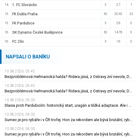
1. FC Slovácko
14.
3
2:7
1
FK Dukla Praha
15.
30
20:42
23
FK Pardubice
15.
3
2:6
0
SK Dynamo České Budějovice
16.
30
14:78
5
FC Zlín
16.
3
1:6
0
NAPSALI O BANÍKU
10.08.2026, 05.45
Bezproblémová Heřmanická halda? Ridera jásá, z Ostravy zní nevole, Diamo má plán
10.08.2026, 05.45
Bezproblémová Heřmanická halda? Ridera jásá, z Ostravy zní nevole, Diamo má plán
10.08.2026, 05.00
Slavia proti Pardubicím: historický start, uragán a těžká adaptace. Ale i smutná událost
10.08.2026, 04.00
Sumec je pro rybáře i v ČR trofej. Hon za rekordem ale bývá brutální, rybu zničí
10.08.2026, 04.00
Sumec je pro rybáře i v ČR trofej. Hon za rekordem ale bývá brutální, rybu zničí