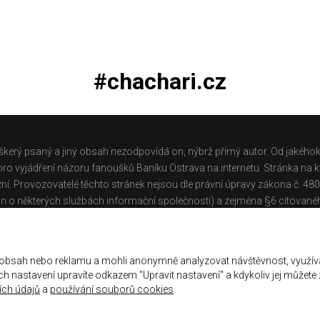
#chachari.cz
škerý psaný a jiný obsah nezodpovídá on, nýbrž přímý autor. Od jakéhok
o vyjádření názoru fanoušků Baníku Ostrava na internetu. Stránka na kt
ní. Provozovatelé těchto stránek nejsou dle právní úpravy zákona č. 48
n o některých službách informační společnosti) a zejména §6 citované
těchto stránek.
Galerie
|
Historie
|
Zprac. osobních údajů
|
Kontakt
 obsah nebo reklamu a mohli anonymně analyzovat návštěvnost, využív
jich nastavení upravíte odkazem "Upravit nastavení" a kdykoliv jej můžete
ch údajů
a
používání souborů cookies
.
ena.