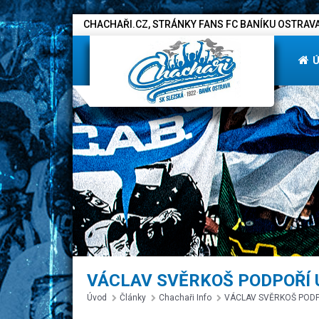
CHACHAŘI.CZ, STRÁNKY FANS FC BANÍKU OSTRAVA
VÁCLAV SVĚRKOŠ PODPOŘÍ 
Úvod
Články
Chachaři Info
VÁCLAV SVĚRKOŠ PODP