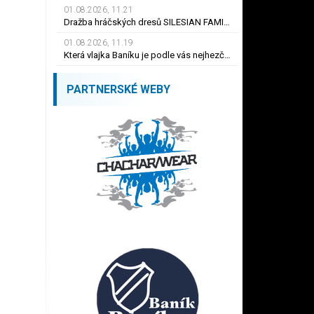
01.08.2026, 11.21
Dražba hráčských dresů SILESIAN FAMILY - #1 Viktor BUDÍNSKÝ
01.08.2026, 11.19
Která vlajka Baníku je podle vás nejhezčí ?
PARTNERSKÉ WEBY