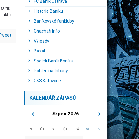
FC Baník Ostrava
Baník.
Historie Baníku
 takto
Baníkovské fankluby
Chachaři Info
Tweet
Výjezdy
Bazal
Spolek Baník Baníku
Pohled na tribuny
GKS Katowice
KALENDÁŘ ZÁPASŮ
Srpen 2026
PO
ÚT
ST
ČT
PÁ
SO
NE