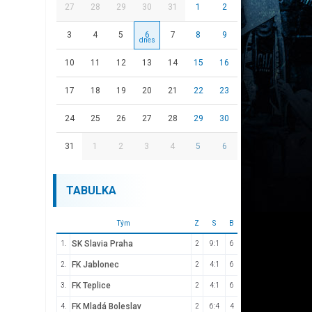
27
28
29
30
31
1
2
3
4
5
6
7
8
9
10
11
12
13
14
15
16
17
18
19
20
21
22
23
24
25
26
27
28
29
30
31
1
2
3
4
5
6
TABULKA
Tým
Z
S
B
SK Slavia Praha
1.
2
9:1
6
FK Jablonec
2.
2
4:1
6
FK Teplice
3.
2
4:1
6
FK Mladá Boleslav
4.
2
6:4
4