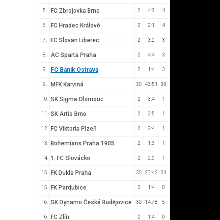
FC Zbrojovka Brno
5.
2
4:2
4
FC Hradec Králové
6.
2
2:1
4
FC Slovan Liberec
7.
2
3:2
3
AC Sparta Praha
8.
2
4:4
3
FC Baník Ostrava
9.
2
1:4
3
MFK Karviná
9.
30
43:51
39
SK Sigma Olomouc
10.
2
3:4
1
SK Artis Brno
11.
2
3:5
1
FC Viktoria Plzeň
12.
2
2:4
1
Bohemians Praha 1905
13.
2
1:3
1
1. FC Slovácko
14.
2
2:6
1
FK Dukla Praha
15.
30
20:42
23
FK Pardubice
15.
2
1:4
0
SK Dynamo České Budějovice
16.
30
14:78
5
FC Zlín
16.
2
1:4
0