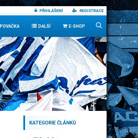
PŘIHLÁŠENÍ
REGISTRACE
IPOVAČKA
DALŠÍ
E-SHOP
KATEGORIE ČLÁNKŮ