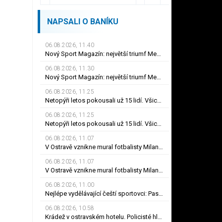
NAPSALI O BANÍKU
06.08.2026, 11.40
Nový Sport Magazín: největší triumf Messiho, rozhovor s Gudasem nebo plakát Pogačara
06.08.2026, 11.30
Nový Sport Magazín: největší triumf Messiho, rozhovor s Gudasem nebo plakát Pogačara
06.08.2026, 11.25
Netopýři letos pokousali už 15 lidí. Všichni museli na očkování proti vzteklině
06.08.2026, 11.25
Netopýři letos pokousali už 15 lidí. Všichni museli na očkování proti vzteklině
06.08.2026, 11.07
V Ostravě vznikne mural fotbalisty Milana Baroše. Hledá se vhodná zeď
06.08.2026, 11.07
V Ostravě vznikne mural fotbalisty Milana Baroše. Hledá se vhodná zeď
06.08.2026, 11.00
Nejlépe vydělávající čeští sportovci: Pastrňákovi klesl příjem, překvapil boháč od stolu
06.08.2026, 10.58
Krádež v ostravském hotelu. Policisté hledají dvojici zachycenou kamerou