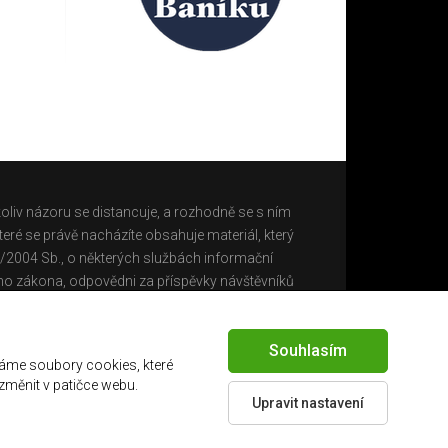
oliv názoru se distancuje, a rozhodně se s ním
eré se právě nacházíte obsahuje materiál, který
0/2004 Sb., o některých službách informační
ho zákona, odpovědni za příspěvky návštěvníků
Souhlasím
áme soubory cookies, které
 změnit v patičce webu.
Upravit nastavení
Created by