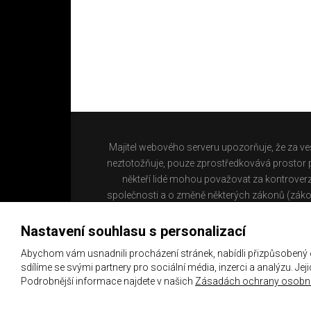
Majitel webového serveru upozorňuje, že za ve
neztotožňuje, pouze zprostředkovává prostor pr
někteří lidé mohou považovat za kontroverz
společnosti a o změně některých zákonů (záko
Nastavení souhlasu s personalizací
Abychom vám usnadnili procházení stránek, nabídli přizpůsobený
sdílíme se svými partnery pro sociální média, inzerci a analýzu. Je
Podrobnější informace najdete v našich
Zásadách ochrany osobní
Copyright 2021 ©
Chachaři.cz
Všechna práva vyhraz