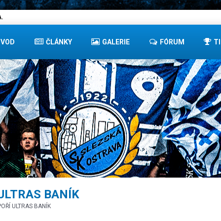
.
ÚVOD
ČLÁNKY
GALERIE
FÓRUM
T
ULTRAS BANÍK
OŘÍ ULTRAS BANÍK