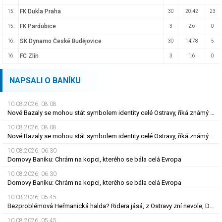
FK Dukla Praha
15.
30
20:42
23
FK Pardubice
15.
3
2:6
0
SK Dynamo České Budějovice
16.
30
14:78
5
FC Zlín
16.
3
1:6
0
NAPSALI O BANÍKU
10.08.2026, 08.08
Nové Bazaly se mohou stát symbolem identity celé Ostravy, říká známý sociolog
10.08.2026, 08.08
Nové Bazaly se mohou stát symbolem identity celé Ostravy, říká známý sociolog
10.08.2026, 06.30
Domovy Baníku: Chrám na kopci, kterého se bála celá Evropa
10.08.2026, 06.30
Domovy Baníku: Chrám na kopci, kterého se bála celá Evropa
10.08.2026, 05.45
Bezproblémová Heřmanická halda? Ridera jásá, z Ostravy zní nevole, Diamo má plán
10.08.2026, 05.45