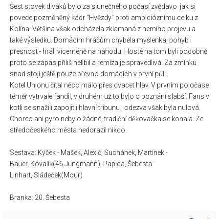
Šest stovek diváků bylo za slunečného počasí zvědavo jak si
povede pozměněný kádr "Hvězdy" proti ambicióznímu celku z
Kolína. Většina však odcházela zklamaná z herního projevu a
také výsledku. Domácím hráčům chyběla myšlenka, pohyb i
přesnost - hráli víceméně na náhodu. Hosté na tom byli podobně
proto se zápas příliš nelíbil a remíza je spravedlivá. Za zmínku
snad stojí ještě pouze břevno domácích v první půli.
Kotel Unionu čítal něco málo přes dvacet hlav. V prvním poločase
téměř vytrvale fandil, v druhém už to bylo o poznání slabší. Fans v
kotli se snažili zapojit i hlavní tribunu , odezva však byla nulová.
Choreo ani pyro nebylo žádné, tradiční děkovačka se konala. Ze
středočeského města nedorazil nikdo.
Sestava: Kýček - Mašek, Alexič, Suchánek, Martínek -
Bauer, Kovalík(46.Jungmann), Papica, Šebesta -
Linhart, Sládeček(Mour)
Branka: 20. Šebesta