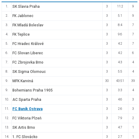
SK Slavia Praha
1.
3
11:2
9
FK Jablonec
2.
3
5:1
9
FK Mladá Boleslav
3.
3
8:4
7
FK Teplice
4.
3
9:6
7
FC Hradec Králové
5.
3
4:2
7
FC Slovan Liberec
6.
3
4:2
6
FC Zbrojovka Brno
7.
3
4:3
4
SK Sigma Olomouc
8.
3
5:5
4
MFK Karviná
9.
30
43:51
39
Bohemians Praha 1905
9.
3
3:3
4
AC Sparta Praha
10.
3
4:6
3
FC Baník Ostrava
11.
3
2:6
3
FC Viktoria Plzeň
12.
3
7:9
2
SK Artis Brno
13.
3
4:7
1
1. FC Slovácko
14.
3
2:7
1