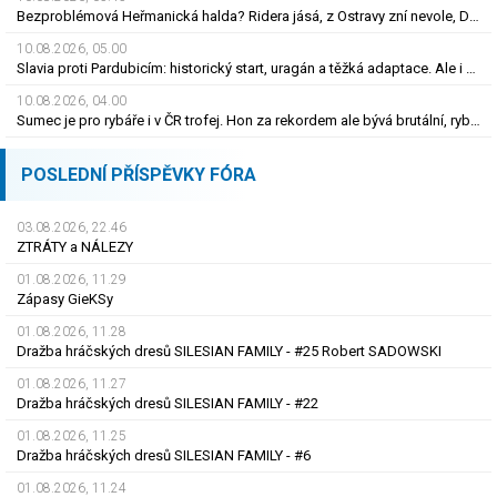
Bezproblémová Heřmanická halda? Ridera jásá, z Ostravy zní nevole, Diamo má plán
10.08.2026, 05.00
Slavia proti Pardubicím: historický start, uragán a těžká adaptace. Ale i smutná událost
10.08.2026, 04.00
Sumec je pro rybáře i v ČR trofej. Hon za rekordem ale bývá brutální, rybu zničí
POSLEDNÍ PŘÍSPĚVKY FÓRA
03.08.2026, 22.46
ZTRÁTY a NÁLEZY
01.08.2026, 11.29
Zápasy GieKSy
01.08.2026, 11.28
Dražba hráčských dresů SILESIAN FAMILY - #25 Robert SADOWSKI
01.08.2026, 11.27
Dražba hráčských dresů SILESIAN FAMILY - #22
01.08.2026, 11.25
Dražba hráčských dresů SILESIAN FAMILY - #6
01.08.2026, 11.24