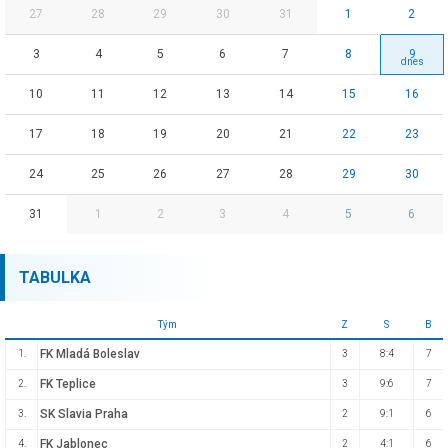
27
28
29
30
31
1
2
3
4
5
6
7
8
9
10
11
12
13
14
15
16
17
18
19
20
21
22
23
24
25
26
27
28
29
30
31
1
2
3
4
5
6
TABULKA
Tým
Z
S
B
FK Mladá Boleslav
1.
3
8:4
7
FK Teplice
2.
3
9:6
7
SK Slavia Praha
3.
2
9:1
6
FK Jablonec
4.
2
4:1
6