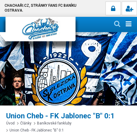
CHACHAŘI.CZ, STRÁNKY FANS FC BANÍKU
OSTRAVA.
Union Cheb - FK Jablonec "B" 0:1
Úvod
Články
Baníkovské fankluby
Union Cheb - FK Jablonec "B" 0:1