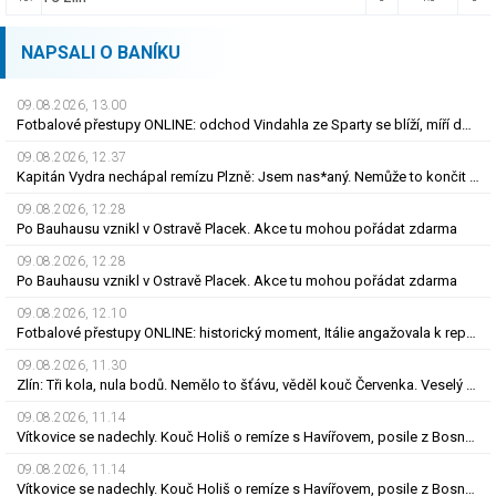
NAPSALI O BANÍKU
09.08.2026, 13.00
Fotbalové přestupy ONLINE: odchod Vindahla ze Sparty se blíží, míří do druhé italské ligy
09.08.2026, 12.37
Kapitán Vydra nechápal remízu Plzně: Jsem nas*aný. Nemůže to končit jako házená
09.08.2026, 12.28
Po Bauhausu vznikl v Ostravě Placek. Akce tu mohou pořádat zdarma
09.08.2026, 12.28
Po Bauhausu vznikl v Ostravě Placek. Akce tu mohou pořádat zdarma
09.08.2026, 12.10
Fotbalové přestupy ONLINE: historický moment, Itálie angažovala k reprezentaci šermířku
09.08.2026, 11.30
Zlín: Tři kola, nula bodů. Nemělo to šťávu, věděl kouč Červenka. Veselý dostal dárek
09.08.2026, 11.14
Vítkovice se nadechly. Kouč Holiš o remíze s Havířovem, posile z Bosny i béčku
09.08.2026, 11.14
Vítkovice se nadechly. Kouč Holiš o remíze s Havířovem, posile z Bosny i béčku