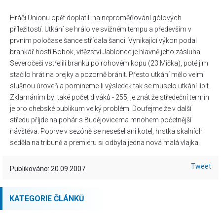
Hráči Unionu opět doplatili na neproměňování gólových
příležitostí. Utkání se hrálo ve svižném tempu a především v
prvním poločase šance střídala šanci. Vynikající výkon podal
brankář hostí Bobok, vítězství Jablonce je hlavně jeho zásluha.
Severočeši vstřelili branku po rohovém kopu (23.Mička), poté jim
stačilo hrát na brejky a pozorně bránit. Přesto utkání mělo velmi
slušnou úroveň a pomineme-li výsledek tak se muselo utkání líbit.
Zklamáním byl také počet diváků - 255, je znát že středeční termín
je pro chebské publikum velký problém. Doufejme že v další
středu příjde na pohár s Budějovicema mnohem početnější
návštěva. Poprve v sezóně se nesešel ani kotel, hrstka skalních
seděla na tribuně a premiéru si odbyla jedna nová malá vlajka.
Tweet
Publikováno: 20.09.2007
KATEGORIE ČLÁNKŮ