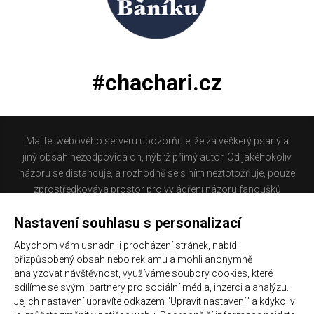
#chachari.cz
Majitel webového serveru upozorňuje, že za veškerý psaný a
jiný obsah nezodpovídá on, nýbrž přímý autor. Od jakéhokoliv
názoru se distancuje, a rozhodně se s ním neztotožňuje, pouze
zprostředkovává prostor pro vyjádření názoru fanoušků
Baníku Ostrava na internetu. Stránka na které se právě
Nastavení souhlasu s personalizací
nacházíte obsahuje materiál, který někteří lidé mohou
považovat za kontroverzní. Provozovatelé těchto stránek
Abychom vám usnadnili procházení stránek, nabídli
nejsou dle právní úpravy zákona č. 480/2004 Sb., o některých
přizpůsobený obsah nebo reklamu a mohli anonymně
službách informační společnosti a o změně některých zákonů
analyzovat návštěvnost, využíváme soubory cookies, které
(zákon o některých službách informační společnosti) a
sdílíme se svými partnery pro sociální média, inzerci a analýzu.
Jejich nastavení upravíte odkazem "Upravit nastavení" a kdykoliv
zejména §6 citovaného zákona, odpovědni za příspěvky