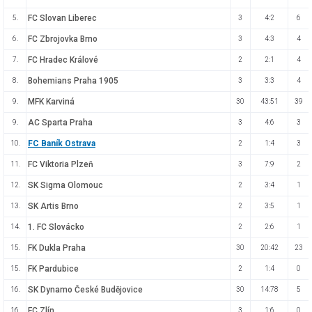
FC Slovan Liberec
5.
3
4:2
6
FC Zbrojovka Brno
6.
3
4:3
4
FC Hradec Králové
7.
2
2:1
4
Bohemians Praha 1905
8.
3
3:3
4
MFK Karviná
9.
30
43:51
39
AC Sparta Praha
9.
3
4:6
3
FC Baník Ostrava
10.
2
1:4
3
FC Viktoria Plzeň
11.
3
7:9
2
SK Sigma Olomouc
12.
2
3:4
1
SK Artis Brno
13.
2
3:5
1
1. FC Slovácko
14.
2
2:6
1
FK Dukla Praha
15.
30
20:42
23
FK Pardubice
15.
2
1:4
0
SK Dynamo České Budějovice
16.
30
14:78
5
FC Zlín
16.
3
1:6
0