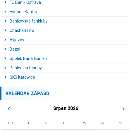
FC Baník Ostrava
Historie Baníku
Baníkovské fankluby
Chachaři Info
Výjezdy
Bazal
Spolek Baník Baníku
Pohled na tribuny
GKS Katowice
KALENDÁŘ ZÁPASŮ
Srpen 2026
PO
ÚT
ST
ČT
PÁ
SO
NE