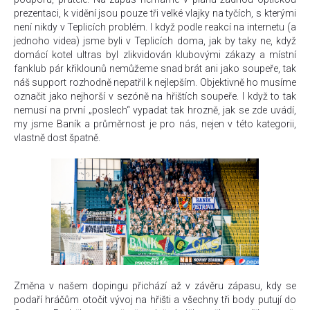
prezentaci, k vidění jsou pouze tři velké vlajky na tyčích, s kterými
není nikdy v Teplicích problém. I když podle reakcí na internetu (a
jednoho videa) jsme byli v Teplicích doma, jak by taky ne, když
domácí kotel ultras byl zlikvidován klubovými zákazy a místní
fanklub pár křiklounů nemůžeme snad brát ani jako soupeře, tak
náš support rozhodně nepatřil k nejlepším. Objektivně ho musíme
označit jako nejhorší v sezóně na hřištích soupeře. I když to tak
nemusí na první „poslech“ vypadat tak hrozně, jak se zde uvádí,
my jsme Baník a průměrnost je pro nás, nejen v této kategorii,
vlastně dost špatně.
Změna v našem dopingu přichází až v závěru zápasu, kdy se
podaří hráčům otočit vývoj na hřišti a všechny tři body putují do