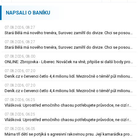
NAPSALI O BANÍKU
07.08.2026, 08.27
Stará Bělá má nového trenéra, Surovec zamířil do divize. Chci se posouvat, říká
07.08.2026, 08.27
Stará Bělá má nového trenéra, Surovec zamířil do divize. Chci se posouvat, říká
07.08.2026, 08.00
ONLINE: Zbrojovka - Liberec. Nováček na vlně, připíše si další body proti favoritovi?
07.08.2026, 07.20
Deník.cz v červenci četlo 4,4 milionu lidí. Meziročně o téměř půl milionu více
07.08.2026, 07.20
Deník.cz v červenci četlo 4,4 milionu lidí. Meziročně o téměř půl milionu více
07.08.2026, 06.25
Vlášková: Uprostřed emočního chaosu potřebujete průvodce, ne cizí rozhodnutí
07.08.2026, 06.25
Vlášková: Uprostřed emočního chaosu potřebujete průvodce, ne cizí rozhodnutí
07.08.2026, 06.05
Máma tří dětí se potýká s agresivní rakovinou prsu. Její kamarádka prosí o pomoc