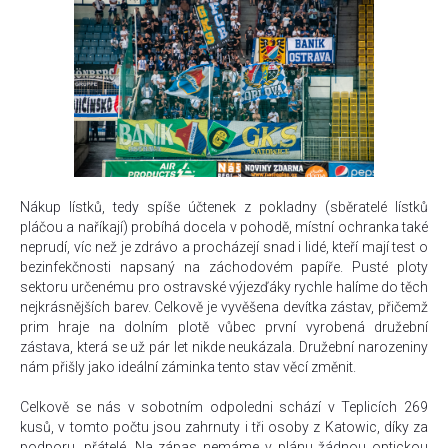
Nákup lístků, tedy spíše účtenek z pokladny (sběratelé lístků
pláčou a naříkají) probíhá docela v pohodě, místní ochranka také
neprudí, víc než je zdrávo a procházejí snad i lidé, kteří mají test o
bezinfekčnosti napsaný na záchodovém papíře. Pusté ploty
sektoru určenému pro ostravské výjezďáky rychle halíme do těch
nejkrásnějších barev. Celkově je vyvěšena devítka zástav, přičemž
prim hraje na dolním plotě vůbec první vyrobená družební
zástava, která se už pár let nikde neukázala. Družební narozeniny
nám přišly jako ideální záminka tento stav věcí změnit.
Celkově se nás v sobotním odpoledni schází v Teplicích 269
kusů, v tomto počtu jsou zahrnuty i tři osoby z Katowic, díky za
podporu, přátelé. Na zápas nemáme v plánu žádnou optickou