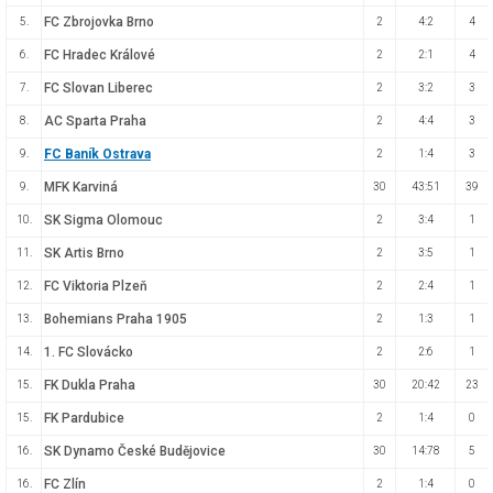
FC Zbrojovka Brno
5.
2
4:2
4
FC Hradec Králové
6.
2
2:1
4
FC Slovan Liberec
7.
2
3:2
3
AC Sparta Praha
8.
2
4:4
3
FC Baník Ostrava
9.
2
1:4
3
MFK Karviná
9.
30
43:51
39
SK Sigma Olomouc
10.
2
3:4
1
SK Artis Brno
11.
2
3:5
1
FC Viktoria Plzeň
12.
2
2:4
1
Bohemians Praha 1905
13.
2
1:3
1
1. FC Slovácko
14.
2
2:6
1
FK Dukla Praha
15.
30
20:42
23
FK Pardubice
15.
2
1:4
0
SK Dynamo České Budějovice
16.
30
14:78
5
FC Zlín
16.
2
1:4
0