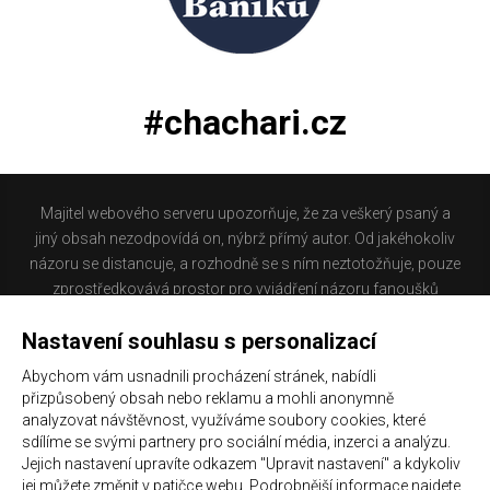
#chachari.cz
Majitel webového serveru upozorňuje, že za veškerý psaný a
jiný obsah nezodpovídá on, nýbrž přímý autor. Od jakéhokoliv
názoru se distancuje, a rozhodně se s ním neztotožňuje, pouze
zprostředkovává prostor pro vyjádření názoru fanoušků
Baníku Ostrava na internetu. Stránka na které se právě
Nastavení souhlasu s personalizací
nacházíte obsahuje materiál, který někteří lidé mohou
považovat za kontroverzní. Provozovatelé těchto stránek
Abychom vám usnadnili procházení stránek, nabídli
nejsou dle právní úpravy zákona č. 480/2004 Sb., o některých
přizpůsobený obsah nebo reklamu a mohli anonymně
službách informační společnosti a o změně některých zákonů
analyzovat návštěvnost, využíváme soubory cookies, které
(zákon o některých službách informační společnosti) a
sdílíme se svými partnery pro sociální média, inzerci a analýzu.
Jejich nastavení upravíte odkazem "Upravit nastavení" a kdykoliv
zejména §6 citovaného zákona, odpovědni za příspěvky
jej můžete změnit v patičce webu. Podrobnější informace najdete
návštěvníků těchto stránek.