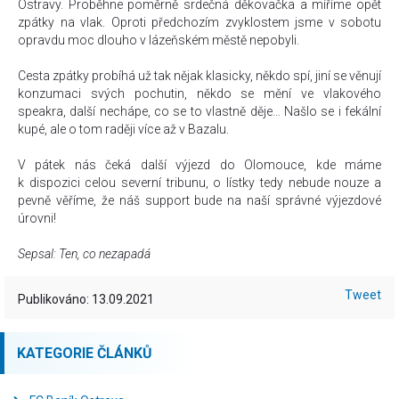
Ostravy. Proběhne poměrně srdečná děkovačka a míříme opět
zpátky na vlak. Oproti předchozím zvyklostem jsme v sobotu
opravdu moc dlouho v lázeňském městě nepobyli.
Cesta zpátky probíhá už tak nějak klasicky, někdo spí, jiní se věnují
konzumaci svých pochutin, někdo se mění ve vlakového
speakra, další nechápe, co se to vlastně děje… Našlo se i fekální
kupé, ale o tom raději více až v Bazalu.
V pátek nás čeká další výjezd do Olomouce, kde máme
k dispozici celou severní tribunu, o lístky tedy nebude nouze a
pevně věříme, že náš support bude na naší správné výjezdové
úrovni!
Sepsal: Ten, co nezapadá
Tweet
Publikováno: 13.09.2021
KATEGORIE ČLÁNKŮ