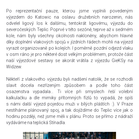
Po reprezentační pauze, kterou jsme vyplnili povedeným
výjezdem do Katowic na oslavu družebních narozenin, nás
odvelel ligový los k dalšímu, tentokrát ligovému, výjezdu do
severočeských Teplic. Poprvé v této sezóně, teprve až v sedmém
kole, nám byly všechny okolnosti nakloněny, abychom hlavně
díky doplnění vlakových spojů v jízdních řádech mohli na výjezd
vyrazit organizovaně po kolejích. I poměrně pozdní odjezd vlaku
v osm ráno je pro některé dost velkým problémem, protože část
naší výjezdové sestavy se akorát vrátila z výjezdu GieKSy na
Widzew.
Někteří z vlakového výjezdu byli nadšení natolik, že se rozhodli
slavit docela nezřízeným způsobem a podle toho část
osazenstva vypadala… Ti více při smyslech řeší volební
kalkulačku a dle mimiky přítomných fízlů to vypadá, že spíš
s námi další výjezd pojedou muži v bílých pláštích :). V Praze
nestíháme plánovaný spoj, a tak dojíždíme do Teplic více jak o
hodinu později, než jsme měli v plánu. Proto se přímo z nádraží
vydáváme na teplická Stínadla.