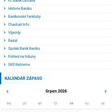
FC Baník Ostrava
Historie Baníku
Baníkovské fankluby
Chachaři Info
Výjezdy
Bazal
Spolek Baník Baníku
Pohled na tribuny
GKS Katowice
KALENDÁŘ ZÁPASŮ
Srpen 2026
PO
ÚT
ST
ČT
PÁ
SO
NE