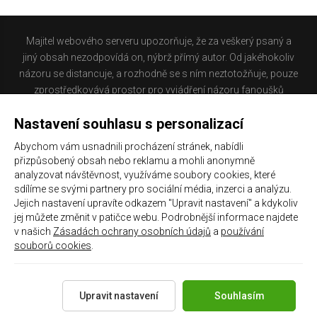
Majitel webového serveru upozorňuje, že za veškerý psaný a
jiný obsah nezodpovídá on, nýbrž přímý autor. Od jakéhokoliv
názoru se distancuje, a rozhodně se s ním neztotožňuje, pouze
zprostředkovává prostor pro vyjádření názoru fanoušků
Baníku Ostrava na internetu. Stránka na které se právě
Nastavení souhlasu s personalizací
nacházíte obsahuje materiál, který někteří lidé mohou
považovat za kontroverzní. Provozovatelé těchto stránek
Abychom vám usnadnili procházení stránek, nabídli
nejsou dle právní úpravy zákona č. 480/2004 Sb., o některých
přizpůsobený obsah nebo reklamu a mohli anonymně
službách informační společnosti a o změně některých zákonů
analyzovat návštěvnost, využíváme soubory cookies, které
(zákon o některých službách informační společnosti) a
sdílíme se svými partnery pro sociální média, inzerci a analýzu.
Jejich nastavení upravíte odkazem "Upravit nastavení" a kdykoliv
zejména §6 citovaného zákona, odpovědni za příspěvky
jej můžete změnit v patičce webu. Podrobnější informace najdete
návštěvníků těchto stránek.
v našich
Zásadách ochrany osobních údajů
a
používání
souborů cookies
.
Galerie
|
Historie
|
Zprac. osobních údajů
|
Kontakt
Upravit nastavení
Souhlasím
Copyright 2021 ©
Chachaři.cz
Všechna práva vyhrazena.
Created by