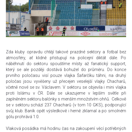
Zda kluby opravdu chtějí takové prazdné sektory a fotbal bez
atmosféry, ať klidně přistupují na policejní diktát dále. Po
náběhnutí do sektoru spouštíme místy až fanatický support,
který se ale později dostává bohužel do průměru. Do konce
prvního poločasu visí pouze vlajka Šafarčíku táhni, na druhý
poločas jsou vyvěšeny už přecejen veselejší vlajky Chacharů,
včetně nové se sv. Václavem. V sektoru se objevila i mini vlajka
proti Islámu v ČR. Dále se ukazujeme v lepším světle při
zaplněném sektoru balónky s menším množstvím ohňů. Celkově
se v sektoru schází 237 Chacharů (v tom 10 GKS), podporující
svůj klub. Baník opět výsledkově i herně zklamal a po smolném
gólu prohrává 1:0.
Vlaková posádka má hodinu čas na zakoupení věcí potřebných