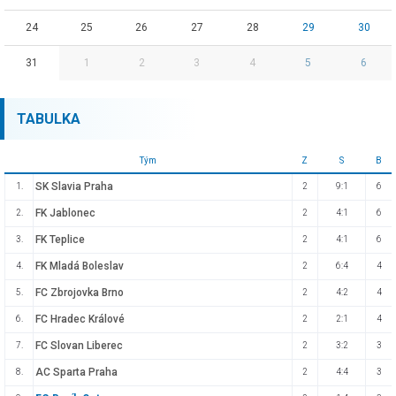
24
25
26
27
28
29
30
31
1
2
3
4
5
6
TABULKA
Tým
Z
S
B
SK Slavia Praha
1.
2
9:1
6
FK Jablonec
2.
2
4:1
6
FK Teplice
3.
2
4:1
6
FK Mladá Boleslav
4.
2
6:4
4
FC Zbrojovka Brno
5.
2
4:2
4
FC Hradec Králové
6.
2
2:1
4
FC Slovan Liberec
7.
2
3:2
3
AC Sparta Praha
8.
2
4:4
3