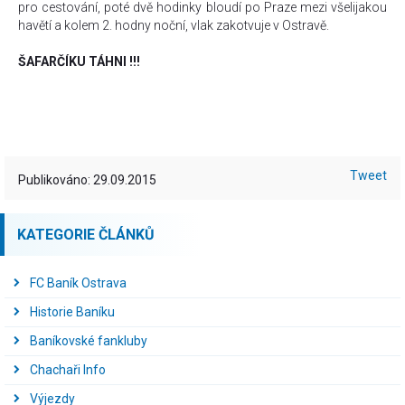
pro cestování, poté dvě hodinky bloudí po Praze mezi všelijakou
havětí a kolem 2. hodny noční, vlak zakotvuje v Ostravě.
ŠAFARČÍKU TÁHNI !!!
Tweet
Publikováno: 29.09.2015
KATEGORIE ČLÁNKŮ
FC Baník Ostrava
Historie Baníku
Baníkovské fankluby
Chachaři Info
Výjezdy