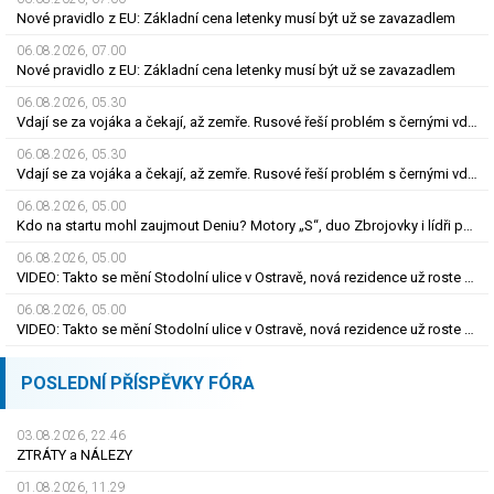
Nové pravidlo z EU: Základní cena letenky musí být už se zavazadlem
06.08.2026, 07.00
Nové pravidlo z EU: Základní cena letenky musí být už se zavazadlem
06.08.2026, 05.30
Vdají se za vojáka a čekají, až zemře. Rusové řeší problém s černými vdovami
06.08.2026, 05.30
Vdají se za vojáka a čekají, až zemře. Rusové řeší problém s černými vdovami
06.08.2026, 05.00
Kdo na startu mohl zaujmout Deniu? Motory „S“, duo Zbrojovky i lídři pohárových zástupců
06.08.2026, 05.00
VIDEO: Takto se mění Stodolní ulice v Ostravě, nová rezidence už roste do výšky
06.08.2026, 05.00
VIDEO: Takto se mění Stodolní ulice v Ostravě, nová rezidence už roste do výšky
POSLEDNÍ PŘÍSPĚVKY FÓRA
03.08.2026, 22.46
ZTRÁTY a NÁLEZY
01.08.2026, 11.29