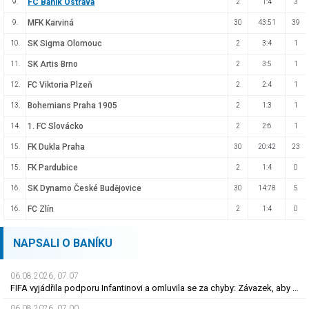
FC Baník Ostrava
9.
2
1:4
3
MFK Karviná
9.
30
43:51
39
SK Sigma Olomouc
10.
2
3:4
1
SK Artis Brno
11.
2
3:5
1
FC Viktoria Plzeň
12.
2
2:4
1
Bohemians Praha 1905
13.
2
1:3
1
1. FC Slovácko
14.
2
2:6
1
FK Dukla Praha
15.
30
20:42
23
FK Pardubice
15.
2
1:4
0
SK Dynamo České Budějovice
16.
30
14:78
5
FC Zlín
16.
2
1:4
0
NAPSALI O BANÍKU
06.08.2026, 07.07
FIFA vyjádřila podporu Infantinovi a omluvila se za chyby: Závazek, aby se již neopakovaly
06.08.2026, 07.00