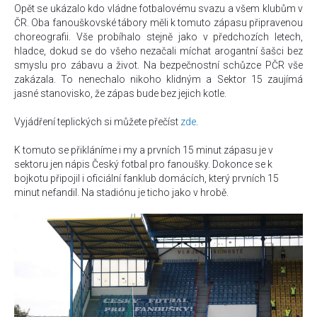
Opět se ukázalo kdo vládne fotbalovému svazu a všem klubům v
ČR. Oba fanouškovské tábory měli k tomuto zápasu připravenou
choreografii. Vše probíhalo stejně jako v předchozích letech,
hladce, dokud se do všeho nezačali míchat arogantní šašci bez
smyslu pro zábavu a život. Na bezpečnostní schůzce PČR vše
zakázala. To nenechalo nikoho klidným a Sektor 15 zaujímá
jasné stanovisko, že zápas bude bez jejich kotle.
Vyjádření teplických si můžete přečíst
zde
.
K tomuto se přikláníme i my a prvních 15 minut zápasu je v
sektoru jen nápis Český fotbal pro fanoušky. Dokonce se k
bojkotu připojil i oficiální fanklub domácích, který prvních 15
minut nefandil. Na stadiónu je ticho jako v hrobě.