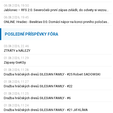
06.08.2026, 19.50
Jablonec – RFS 2:0. Severočeši první zápas zvládli, do odvety si vezou nadějný náskok
06.08.2026, 19.45
ONLINE: Hradec - Besiktas 0:0. Domácí nápor na konci prvního poločasu, branka zatím nepadla
POSLEDNÍ PŘÍSPĚVKY FÓRA
03.08.2026, 22.46
ZTRÁTY a NÁLEZY
01.08.2026, 11.29
Zápasy GieKSy
01.08.2026, 11.28
Dražba hráčských dresů SILESIAN FAMILY - #25 Robert SADOWSKI
01.08.2026, 11.27
Dražba hráčských dresů SILESIAN FAMILY - #22
01.08.2026, 11.25
Dražba hráčských dresů SILESIAN FAMILY - #6
01.08.2026, 11.24
Dražba hráčských dresů SILESIAN FAMILY - #21 Jiří KLÍMA