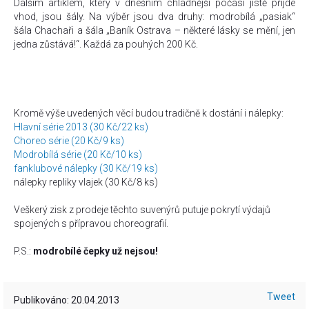
Dalším artiklem, který v dnešním chladnější počasí jistě přijde
vhod, jsou šály. Na výběr jsou dva druhy: modrobílá „pasiak“
šála Chachaři a šála „Baník Ostrava – některé lásky se mění, jen
jedna zůstává!“. Každá za pouhých 200 Kč.
Kromě výše uvedených věcí budou tradičně k dostání i nálepky:
Hlavní série 2013 (30 Kč/22 ks)
Choreo série (20 Kč/9 ks)
Modrobílá série (20 Kč/10 ks)
fanklubové nálepky (30 Kč/19 ks)
nálepky repliky vlajek (30 Kč/8 ks)
Veškerý zisk z prodeje těchto suvenýrů putuje pokrytí výdajů
spojených s přípravou choreografií.
P.S.:
modrobílé čepky už nejsou!
Tweet
Publikováno: 20.04.2013