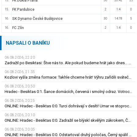
FK Dukla Praha
15.
30
20:42
23
FK Pardubice
15.
2
1:4
0
SK Dynamo České Budějovice
16.
30
14:78
5
FC Zlín
16.
2
1:4
0
NAPSALI O BANÍKU
06.08.2026, 22.20
Zadražil po Besiktasi: Štve nás to. Ale pokud budeme hrát jako dnes... Co se stalo u gólu?
06.08.2026, 21.35
Kozlovi vyšla změna formace: Takhle chceme hrát! Výhru zařídili sváteční hlavičkáři
06.08.2026, 20.50
Hradec - Besiktas 0:1. Šance domácích, červená i smolný odraz. Votroci budou dotahovat
06.08.2026, 20.25
ONLINE: Hradec - Besiktas 0:0. Turci dohrávají v desíti! Umar ve stoprocentní šanci selhal
06.08.2026, 20.10
ONLINE: Hradec - Besiktas 0:0. Zadražil se blýskl skvělým zákrokem, Černý nedal tutovku
06.08.2026, 20.05
ONLINE: Hradec - Besiktas 0:0. Odstartoval druhý poločas, Černý spálil obrovskou šanci