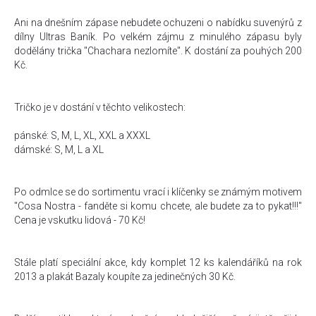
Ani na dnešním zápase nebudete ochuzeni o nabídku suvenýrů z
dílny Ultras Baník. Po velkém zájmu z minulého zápasu byly
dodělány trička "Chachara nezlomíte". K dostání za pouhých 200
Kč.
Tričko je v dostání v těchto velikostech:
pánské: S, M, L, XL, XXL a XXXL
dámské: S, M, L a XL
Po odmlce se do sortimentu vrací i klíčenky se známým motivem
"Cosa Nostra - fanděte si komu chcete, ale budete za to pykat!!!"
Cena je vskutku lidová - 70 Kč!
Stále platí speciální akce, kdy komplet 12 ks kalendáříků na rok
2013 a plakát Bazaly koupíte za jedinečných 30 Kč.