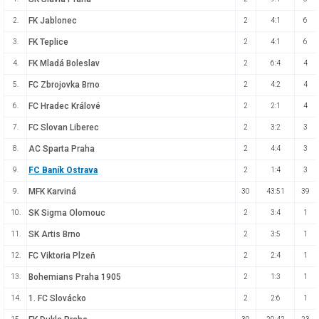
FK Jablonec
2.
2
4:1
6
FK Teplice
3.
2
4:1
6
FK Mladá Boleslav
4.
2
6:4
4
FC Zbrojovka Brno
5.
2
4:2
4
FC Hradec Králové
6.
2
2:1
4
FC Slovan Liberec
7.
2
3:2
3
AC Sparta Praha
8.
2
4:4
3
FC Baník Ostrava
9.
2
1:4
3
MFK Karviná
9.
30
43:51
39
SK Sigma Olomouc
10.
2
3:4
1
SK Artis Brno
11.
2
3:5
1
FC Viktoria Plzeň
12.
2
2:4
1
Bohemians Praha 1905
13.
2
1:3
1
1. FC Slovácko
14.
2
2:6
1