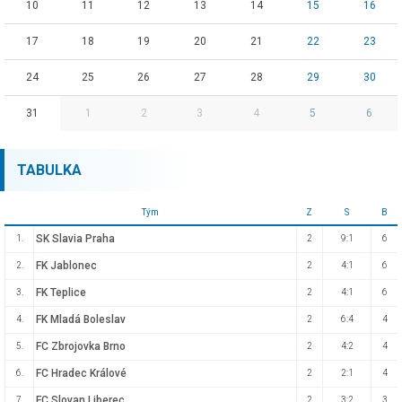
10
11
12
13
14
15
16
17
18
19
20
21
22
23
24
25
26
27
28
29
30
31
1
2
3
4
5
6
TABULKA
Tým
Z
S
B
SK Slavia Praha
1.
2
9:1
6
FK Jablonec
2.
2
4:1
6
FK Teplice
3.
2
4:1
6
FK Mladá Boleslav
4.
2
6:4
4
FC Zbrojovka Brno
5.
2
4:2
4
FC Hradec Králové
6.
2
2:1
4
FC Slovan Liberec
7.
2
3:2
3