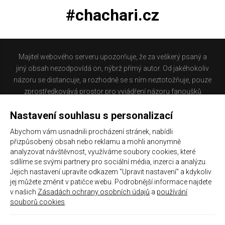
#chachari.cz
Majitel webového serveru upozorňuje, že za veškerý psaný a
jiný obsah nezodpovídá on, nýbrž přímý autor. Od jakéhokoliv
názoru se distancuje, a rozhodně se s ním neztotožňuje, pouze
zprostředkovává prostor pro vyjádření názoru fanoušků
Baníku Ostrava na internetu. Stránka na které se právě
Nastavení souhlasu s personalizací
nacházíte obsahuje materiál, který někteří lidé mohou
považovat za kontroverzní. Provozovatelé těchto stránek
Abychom vám usnadnili procházení stránek, nabídli
nejsou dle právní úpravy zákona č. 480/2004 Sb., o některých
přizpůsobený obsah nebo reklamu a mohli anonymně
službách informační společnosti a o změně některých zákonů
analyzovat návštěvnost, využíváme soubory cookies, které
(zákon o některých službách informační společnosti) a
sdílíme se svými partnery pro sociální média, inzerci a analýzu.
Jejich nastavení upravíte odkazem "Upravit nastavení" a kdykoliv
zejména §6 citovaného zákona, odpovědni za příspěvky
jej můžete změnit v patičce webu. Podrobnější informace najdete
návštěvníků těchto stránek.
v našich
Zásadách ochrany osobních údajů
a
používání
souborů cookies
.
Galerie
|
Historie
|
Zprac. osobních údajů
|
Kontakt