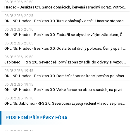
06.08.2026, 20.50
Hradec - Besiktas 0:1. Šance domácích, červená i smolný odraz. Votroci budou dotahovat
06.08.2026, 20.25
ONLINE: Hradec - Besiktas 0:0. Turci dohrávají v desíti! Umar ve stoprocentní šanci selhal
06.08.2026, 20.10
ONLINE: Hradec - Besiktas 0:0. Zadražil se blýskl skvělým zákrokem, Černý nedal tutovku
06.08.2026, 20.05
ONLINE: Hradec - Besiktas 0:0. Odstartoval druhý poločas, Černý spálil obrovskou šanci
06.08.2026, 19.50
Jablonec – RFS 2:0. Severočeši první zápas zvládli, do odvety si vezou nadějný náskok
06.08.2026, 19.45
ONLINE: Hradec - Besiktas 0:0. Domácí nápor na konci prvního poločasu, branka zatím nepadla
06.08.2026, 19.15
ONLINE: Hradec - Besiktas 0:0. Velké šance na obou stranách, na první gól se zatím čeká
06.08.2026, 19.10
ONLINE: Jablonec - RFS 2:0. Severočeši zvyšují vedení! Hlavou se prosadil Polidar
POSLEDNÍ PŘÍSPĚVKY FÓRA