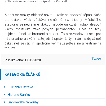
Stanovisko ke zbývajícím zápasům v Ostravě!
Množí se otázky ohledně návratu kotle na sobotní zápas. Naše
stanovisko však zůstává neměnné: na tribuny Městského
stadionu se nevrátíme, dokud nebude umožněn vstup alespoň
všem majitelům zakoupených permanentek. Opět se tedy
sejdeme fandit za branami stadionu. Toto rozhodovaní není pro
nás snadné, ale věříme, že jediné správné. Nyní nám nezbývá než
čekat, než se všichni společně, věříme že ještě silnější, vrátíme na
tribuny.
Tweet
Publikováno: 17.06.2020
KATEGORIE ČLÁNKŮ
FC Baník Ostrava
Historie Baníku
Baníkovské fankluby