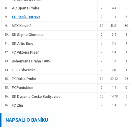
AC Sparta Praha
8.
2
4:4
3
FC Baník Ostrava
9.
2
1:4
3
MFK Karviná
9.
30
43:51
39
SK Sigma Olomouc
10.
2
3:4
1
SK Artis Brno
11.
2
3:5
1
FC Viktoria Plzeň
12.
2
2:4
1
Bohemians Praha 1905
13.
2
1:3
1
1. FC Slovácko
14.
2
2:6
1
FK Dukla Praha
15.
30
20:42
23
FK Pardubice
15.
2
1:4
0
SK Dynamo České Budějovice
16.
30
14:78
5
FC Zlín
16.
2
1:4
0
NAPSALI O BANÍKU