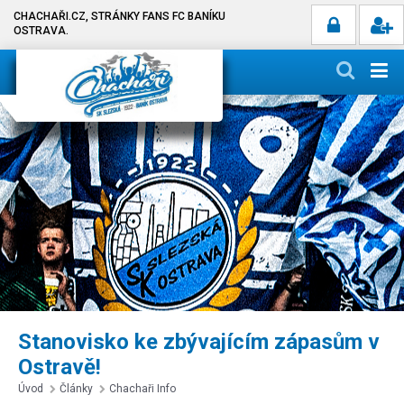
CHACHAŘI.CZ, STRÁNKY FANS FC BANÍKU
OSTRAVA.
Stanovisko ke zbývajícím zápasům v
Ostravě!
Úvod
Články
Chachaři Info