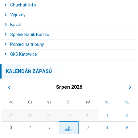
Chachaři Info
Výjezdy
Bazal
Spolek Baník Baníku
Pohled na tribuny
GKS Katowice
KALENDÁŘ ZÁPASŮ
Srpen 2026
PO
ÚT
ST
ČT
PÁ
SO
NE
27
28
29
30
31
1
2
3
4
5
6
7
8
9