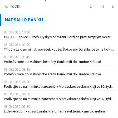
FC Zlín
16.
2
1:4
0
NAPSALI O BANÍKU
08.08.2026, 10.30
ONLINE: Teplice - Plzeň. Hyský v ohrožení, udrží se proti rozjetým Severočechům?
08.08.2026, 09.00
Tři góly za osm minut, nováček kouše. Šokovaný Oulehla: Je to na ho*no, řešíme posily
08.08.2026, 08.45
Potřetí v roce do Malšovické arény. Baník míří do Hradce Králové
08.08.2026, 08.45
Potřetí v roce do Malšovické arény. Baník míří do Hradce Králové
08.08.2026, 06.00
Podívejte se na miminka narozená v Moravskoslezském kraji ve 32. týdnu roku 2026
08.08.2026, 06.00
Podívejte se na miminka narozená v Moravskoslezském kraji ve 32. týdnu roku 2026
08.08.2026, 05.30
Lidé nevědomky tráví zvířata. Kratomem i elektronickými cigaretami