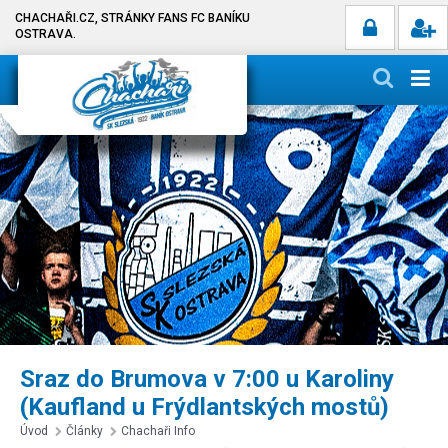
CHACHAŘI.CZ, STRÁNKY FANS FC BANÍKU
OSTRAVA.
Sraz do Brumova v 7:00 u Karoliny
(Kaufland u Frýdlantských mostů)
Úvod
Články
Chachaři Info