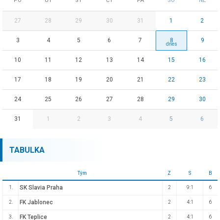
PO
ÚT
ST
ČT
PÁ
SO
NE
27
28
29
30
31
1
2
3
4
5
6
7
8
9
10
11
12
13
14
15
16
17
18
19
20
21
22
23
24
25
26
27
28
29
30
31
1
2
3
4
5
6
TABULKA
Tým
Z
S
B
SK Slavia Praha
1.
2
9:1
6
FK Jablonec
2.
2
4:1
6
FK Teplice
3.
2
4:1
6