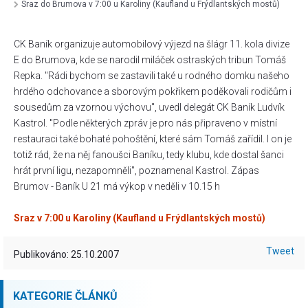
Sraz do Brumova v 7:00 u Karoliny (Kaufland u Frýdlantských mostů)
CK Baník organizuje automobilový výjezd na šlágr 11. kola divize
E do Brumova, kde se narodil miláček ostraských tribun Tomáš
Repka. "Rádi bychom se zastavili také u rodného domku našeho
hrdého odchovance a sborovým pokřikem poděkovali rodičům i
sousedům za vzornou výchovu", uvedl delegát CK Baník Ludvík
Kastrol. "Podle některých zpráv je pro nás připraveno v místní
restauraci také bohaté pohoštění, které sám Tomáš zařídil. I on je
totiž rád, že na něj fanoušci Baníku, tedy klubu, kde dostal šanci
hrát první ligu, nezapomněli", poznamenal Kastrol. Zápas
Brumov - Baník U 21 má výkop v neděli v 10.15 h
Sraz v 7:00 u Karoliny (Kaufland u Frýdlantských mostů)
Tweet
Publikováno: 25.10.2007
KATEGORIE ČLÁNKŮ