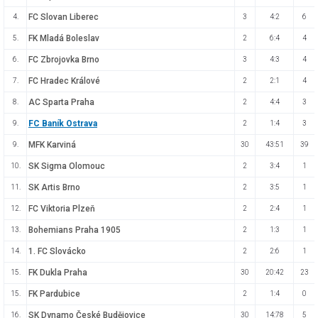
FC Slovan Liberec
4.
3
4:2
6
FK Mladá Boleslav
5.
2
6:4
4
FC Zbrojovka Brno
6.
3
4:3
4
FC Hradec Králové
7.
2
2:1
4
AC Sparta Praha
8.
2
4:4
3
FC Baník Ostrava
9.
2
1:4
3
MFK Karviná
9.
30
43:51
39
SK Sigma Olomouc
10.
2
3:4
1
SK Artis Brno
11.
2
3:5
1
FC Viktoria Plzeň
12.
2
2:4
1
Bohemians Praha 1905
13.
2
1:3
1
1. FC Slovácko
14.
2
2:6
1
FK Dukla Praha
15.
30
20:42
23
FK Pardubice
15.
2
1:4
0
SK Dynamo České Budějovice
16.
30
14:78
5