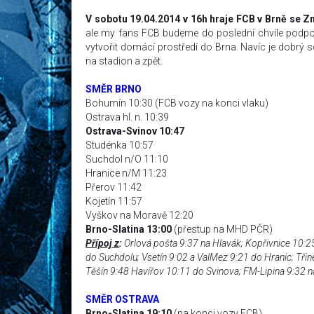
V sobotu 19.04.2014 v 16h hraje FCB v Brně se Z
ale my fans FCB budeme do poslední chvíle podporo
vytvořit domácí prostředí do Brna. Navíc je dobrý s
na stadion a zpět.
SMĚR BRNO
Bohumín 10:30 (FCB vozy na konci vlaku)
Ostrava hl. n. 10:39
Ostrava-Svinov 10:47
Studénka 10:57
Suchdol n/O 11:10
Hranice n/M 11:23
Přerov 11:42
Kojetín 11:57
Vyškov na Moravě 12:20
Brno-Slatina 13:00
(přestup na MHD PČR)
Přípoj z
:
Orlová pošta 9:37 na Hlavák; Kopřivnice 10:25
do Suchdolu; Vsetín 9:02 a ValMez 9:21 do Hranic; Tři
Těšín 9:48 Havířov 10:11 do Svinova; FM-Lipina 9:32 
SMĚR OSTRAVA
Brno-Slatina 19:10
(na konci vozy FCB)