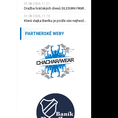
01.08.2026, 11.21
Dražba hráčských dresů SILESIAN FAMILY - #1 Viktor BUDÍNSKÝ
01.08.2026, 11.19
Která vlajka Baníku je podle vás nejhezčí ?
PARTNERSKÉ WEBY