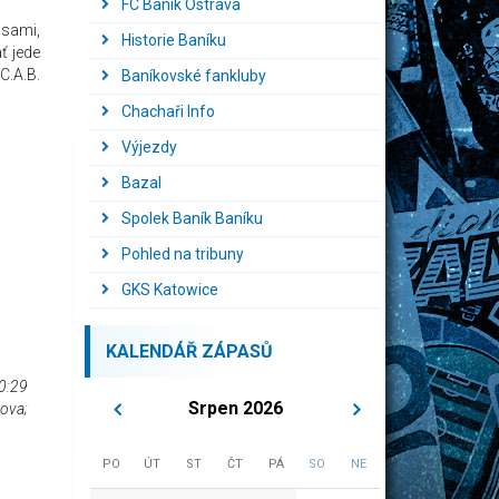
FC Baník Ostrava
 sami,
Historie Baníku
ť jede
C.A.B.
Baníkovské fankluby
Chachaři Info
Výjezdy
Bazal
Spolek Baník Baníku
Pohled na tribuny
GKS Katowice
KALENDÁŘ ZÁPASŮ
10:29
Srpen 2026
nova;
PO
ÚT
ST
ČT
PÁ
SO
NE