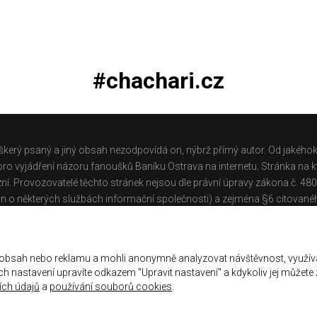
#chachari.cz
škerý psaný a jiný obsah nezodpovídá on, nýbrž přímý autor. Od jakéhok
o vyjádření názoru fanoušků Baníku Ostrava na internetu. Stránka na kt
ní. Provozovatelé těchto stránek nejsou dle právní úpravy zákona č. 48
n o některých službách informační společnosti) a zejména §6 citované
těchto stránek.
Galerie
|
Historie
|
Zprac. osobních údajů
|
Kontakt
 obsah nebo reklamu a mohli anonymně analyzovat návštěvnost, využív
jich nastavení upravíte odkazem "Upravit nastavení" a kdykoliv jej můžete
ch údajů
a
používání souborů cookies
.
ena.