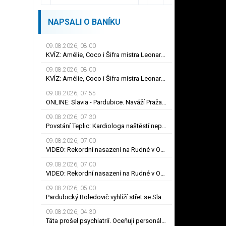
NAPSALI O BANÍKU
09.08.2026, 08.00
KVÍZ: Amélie, Coco i Šifra mistra Leonarda. Co víte o Audrey Tautouové?
09.08.2026, 08.00
KVÍZ: Amélie, Coco i Šifra mistra Leonarda. Co víte o Audrey Tautouové?
09.08.2026, 07.55
ONLINE: Slavia - Pardubice. Naváží Pražané na dosavadní jízdu, nebo překvapí Východočeši?
09.08.2026, 07.30
Povstání Teplic: Kardiologa naštěstí nepotřebuji, smál se Frťala. Promluvil o zájmu Plzně
09.08.2026, 07.00
VIDEO: Rekordní nasazení na Rudné v Ostravě. Ve vedrech pracuje až 120 silničářů
09.08.2026, 07.00
VIDEO: Rekordní nasazení na Rudné v Ostravě. Ve vedrech pracuje až 120 silničářů
09.08.2026, 05.00
Pardubický Boledovič vyhlíží střet se Slavií: Je škoda, že to nedokáže postavit na mladých
09.08.2026, 04.30
Táta prošel psychiatrií. Oceňuji personál, výhrady mám k zázemí, říká syn