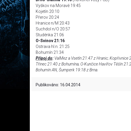
Vyškov na Moravě 19:45
Kojetín 20:10
Přerov 20:24
Hranice n/M 20:43
Suchdol n/O 20:57
Studénka 21:06
O-Svinov 21:16
Ostrava hl.n. 21:25
Bohumín 21:34
Přípoj do
:
ValMez a Vsetín 21:47 z Hranic; Kopřivnice 2
Třinec 21:40 z Bohumína; O-Kunčice Havířov Těšín 21:2
Bohumín AN, Šumperk 19:18 z Brna.
Publikováno: 16.04.2014