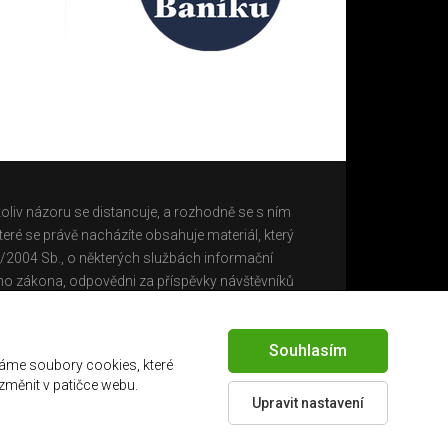
oliv názoru se distancuje, a rozhodně se s ním
eré se právě nacházíte obsahuje materiál, který
0/2004 Sb., o některých službách informační
ho zákona, odpovědni za příspěvky návštěvníků
Souhlasím
áme soubory cookies, které
 změnit v patičce webu.
Upravit nastavení
Created by