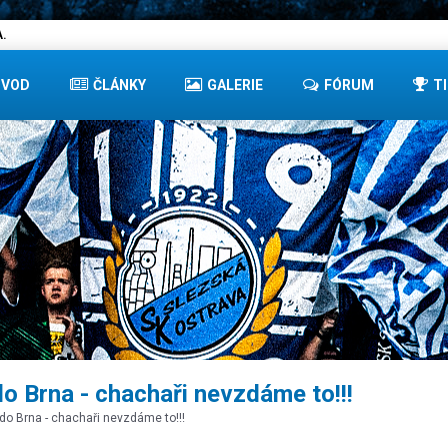
.
ÚVOD
ČLÁNKY
GALERIE
FÓRUM
T
o Brna - chachaři nevzdáme to!!!
do Brna - chachaři nevzdáme to!!!