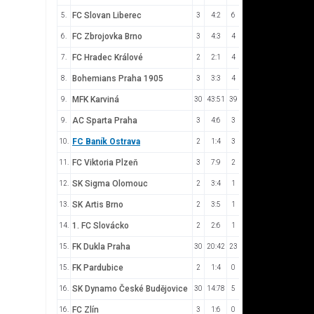
FC Slovan Liberec
5.
3
4:2
6
FC Zbrojovka Brno
6.
3
4:3
4
FC Hradec Králové
7.
2
2:1
4
Bohemians Praha 1905
8.
3
3:3
4
MFK Karviná
9.
30
43:51
39
AC Sparta Praha
9.
3
4:6
3
FC Baník Ostrava
10.
2
1:4
3
FC Viktoria Plzeň
11.
3
7:9
2
SK Sigma Olomouc
12.
2
3:4
1
SK Artis Brno
13.
2
3:5
1
1. FC Slovácko
14.
2
2:6
1
FK Dukla Praha
15.
30
20:42
23
FK Pardubice
15.
2
1:4
0
SK Dynamo České Budějovice
16.
30
14:78
5
FC Zlín
16.
3
1:6
0