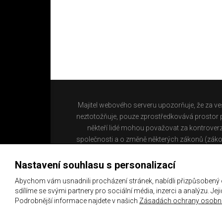
Majitel webového serveru upozorňuje, že za ve
neztotožňuje, pouze zprostředkovává prostor pr
někteří lidé mohou považovat za kontroverz
společnosti a o změně některých zákonů (záko
Nastavení souhlasu s personalizací
Abychom vám usnadnili procházení stránek, nabídli přizpůsobený
sdílíme se svými partnery pro sociální média, inzerci a analýzu. Je
Podrobnější informace najdete v našich
Zásadách ochrany osobní
Copyright 2021 ©
Chachaři.cz
Všechna práva vyhraz