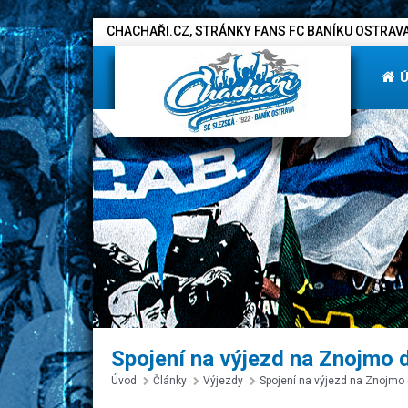
CHACHAŘI.CZ, STRÁNKY FANS FC BANÍKU OSTRAVA
Spojení na výjezd na Znojmo d
Úvod
Články
Výjezdy
Spojení na výjezd na Znojmo 