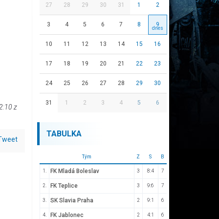
27
28
29
30
31
1
2
3
4
5
6
7
8
9
10
11
12
13
14
15
16
17
18
19
20
21
22
23
24
25
26
27
28
29
30
31
1
2
3
4
5
6
2:10 z
TABULKA
Tweet
Tým
Z
S
B
FK Mladá Boleslav
1.
3
8:4
7
FK Teplice
2.
3
9:6
7
SK Slavia Praha
3.
2
9:1
6
FK Jablonec
4.
2
4:1
6