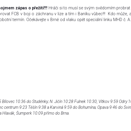
nojmem zápas o přežití!!!
Hráči si to musí se svým svědomím probrat
vat FCB v boji o záchranu v lize a tím i Baníku vůbec!!! Kdo může, a
obotní termín. Očekávejte v Brně od vlaku opět speciální linku MHD č. A.
 Bílovec 10:36 do Studénky; N. Jičín 10:28 Fulnek 10:30, Vítkov 9:59 Odry 
nec centrum 9:23 Těšín 9:38 a Karviná 9:59 do Bohumína; Opava 9:46 do Svi
na Hlavák, Šumperk 10:09 přímo do Brna.