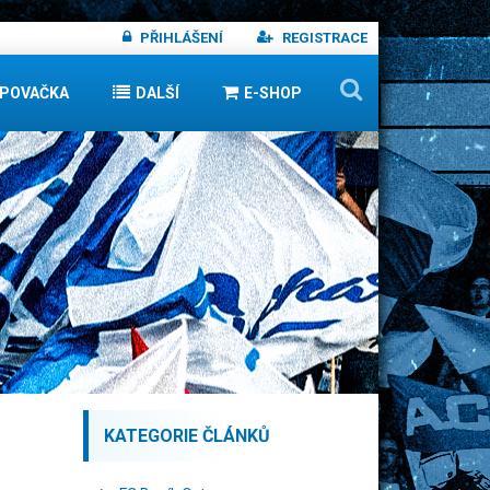
PŘIHLÁŠENÍ
REGISTRACE
IPOVAČKA
DALŠÍ
E-SHOP
KATEGORIE ČLÁNKŮ