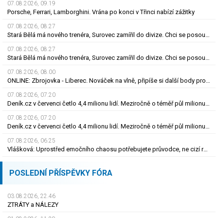
07.08.2026, 09.19
Porsche, Ferrari, Lamborghini. Vrána po konci v Třinci nabízí zážitky
07.08.2026, 08.27
Stará Bělá má nového trenéra, Surovec zamířil do divize. Chci se posouvat, říká
07.08.2026, 08.27
Stará Bělá má nového trenéra, Surovec zamířil do divize. Chci se posouvat, říká
07.08.2026, 08.00
ONLINE: Zbrojovka - Liberec. Nováček na vlně, připíše si další body proti favoritovi?
07.08.2026, 07.20
Deník.cz v červenci četlo 4,4 milionu lidí. Meziročně o téměř půl milionu více
07.08.2026, 07.20
Deník.cz v červenci četlo 4,4 milionu lidí. Meziročně o téměř půl milionu více
07.08.2026, 06.25
Vlášková: Uprostřed emočního chaosu potřebujete průvodce, ne cizí rozhodnutí
POSLEDNÍ PŘÍSPĚVKY FÓRA
03.08.2026, 22.46
ZTRÁTY a NÁLEZY