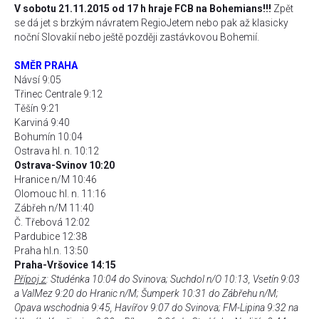
V sobotu 21.11.2015 od 17 h hraje FCB na Bohemians!!!
Zpět
se dá jet s brzkým návratem RegioJetem nebo pak až klasicky
noční Slovakií nebo ještě později zastávkovou Bohemií.
SMĚR PRAHA
Návsí 9:05
Třinec Centrale 9:12
Těšín 9:21
Karviná 9:40
Bohumín 10:04
Ostrava hl. n. 10:12
Ostrava-Svinov 10:20
Hranice n/M 10:46
Olomouc hl. n. 11:16
Zábřeh n/M 11:40
Č. Třebová 12:02
Pardubice 12:38
Praha hl.n. 13:50
Praha-Vršovice 14:15
Přípoj z
: Studénka 10:04 do Svinova; Suchdol n/O 10:13, Vsetín 9:03
a ValMez 9:20 do Hranic n/M; Šumperk 10:31 do Zábřehu n/M;
Opava wschodnia 9:45, Havířov 9:07 do Svinova; FM-Lipina 9:32 na