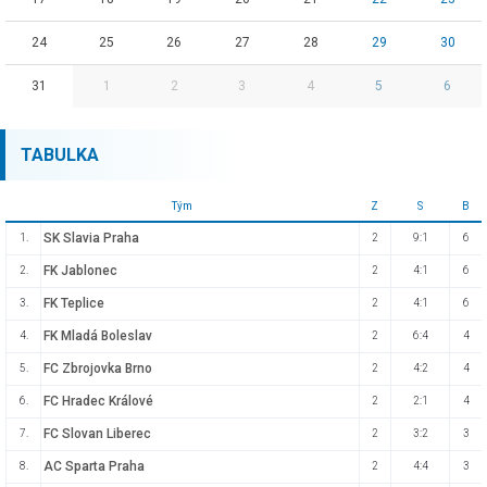
24
25
26
27
28
29
30
31
1
2
3
4
5
6
TABULKA
Tým
Z
S
B
SK Slavia Praha
1.
2
9:1
6
FK Jablonec
2.
2
4:1
6
FK Teplice
3.
2
4:1
6
FK Mladá Boleslav
4.
2
6:4
4
FC Zbrojovka Brno
5.
2
4:2
4
FC Hradec Králové
6.
2
2:1
4
FC Slovan Liberec
7.
2
3:2
3
AC Sparta Praha
8.
2
4:4
3