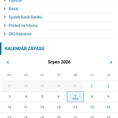
Výjezdy
Bazal
Spolek Baník Baníku
Pohled na tribuny
GKS Katowice
KALENDÁŘ ZÁPASŮ
Srpen 2026
PO
ÚT
ST
ČT
PÁ
SO
NE
27
28
29
30
31
1
2
3
4
5
6
7
8
9
10
11
12
13
14
15
16
17
18
19
20
21
22
23