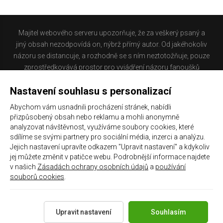
Majitel webového serveru upozorňuje, že za veškerý psaný a
jiný obsah nezodpovídá on, nýbrž přímý autor. Od jakéhokoliv
názoru se distancuje, a rozhodně se s ním neztotožňuje, pouze
zprostředkovává prostor pro vyjádření názoru fanoušků
Baníku Ostrava na internetu. Stránka na které se právě
Nastavení souhlasu s personalizací
nacházíte obsahuje materiál, který někteří lidé mohou
považovat za kontroverzní. Provozovatelé těchto stránek
Abychom vám usnadnili procházení stránek, nabídli
nejsou dle právní úpravy zákona č. 480/2004 Sb., o některých
přizpůsobený obsah nebo reklamu a mohli anonymně
službách informační společnosti a o změně některých zákonů
analyzovat návštěvnost, využíváme soubory cookies, které
(zákon o některých službách informační společnosti) a
sdílíme se svými partnery pro sociální média, inzerci a analýzu.
Jejich nastavení upravíte odkazem "Upravit nastavení" a kdykoliv
zejména §6 citovaného zákona, odpovědni za příspěvky
jej můžete změnit v patičce webu. Podrobnější informace najdete
návštěvníků těchto stránek.
v našich
Zásadách ochrany osobních údajů
a
používání
souborů cookies
.
Galerie
|
Historie
|
Zprac. osobních údajů
|
Kontakt
Upravit nastavení
Souhlasím
Copyright 2021 ©
Chachaři.cz
Všechna práva vyhrazena.