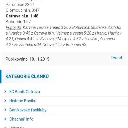
Pardubice 23:24
Olomouc hl.n. 0:47
Ostrava hl.n. 1:48
Bohumín 1:57
Přípoj do
: Karviná Těšín a Třinec 3:26 z Bohumína; Studénka Suchdol
a Hranice 3:45 z Ostrava hl.n.; Valmez a Vsetín 5:28 z Hranic; Havířov
4:21, Opava 4:42 ze Svinova; FM-Lipina 4:52 z Hlaváku, Šumperk
4:27 ze Zábřehu n/M; Orlová 4:17 z Bohumín AS.
Tweet
Publikováno: 18.11.2015
KATEGORIE ČLÁNKŮ
FC Baník Ostrava
Historie Baníku
Baníkovské fankluby
Chachaři Info