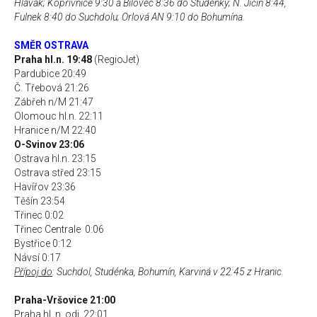
Hlavák; Kopřivnice 9:30 a Bílovec 8:36 do Studénky; N. Jičín 8:44,
Fulnek 8:40 do Suchdolu; Orlová AN 9:10 do Bohumína.
SMĚR OSTRAVA
Praha hl.n. 19:48
(RegioJet)
Pardubice 20:49
Č. Třebová 21:26
Zábřeh n/M 21:47
Olomouc hl.n. 22:11
Hranice n/M 22:40
O-Svinov 23:06
Ostrava hl.n. 23:15
Ostrava střed 23:15
Havířov 23:36
Těšín 23:54
Třinec 0:02
Třinec Centrale 0:06
Bystřice 0:12
Návsí 0:17
Přípoj do
: Suchdol, Studénka, Bohumín, Karviná v 22:45 z Hranic.
Praha-Vršovice 21:00
Praha hl. n. odj. 22:01