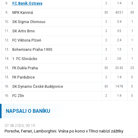
FC Baník Ostrava
9.
2
1:4
3
MFK Karviná
9.
30
43:51
39
SK Sigma Olomouc
10.
2
3:4
1
SK Artis Brno
11.
2
3:5
1
FC Viktoria Plzeň
12.
2
2:4
1
Bohemians Praha 1905
13.
2
1:3
1
1. FC Slovácko
14.
2
2:6
1
FK Dukla Praha
15.
30
20:42
23
FK Pardubice
15.
2
1:4
0
SK Dynamo České Budějovice
16.
30
14:78
5
FC Zlín
16.
2
1:4
0
NAPSALI O BANÍKU
07.08.2026, 09.19
Porsche, Ferrari, Lamborghini. Vrána po konci v Třinci nabízí zážitky