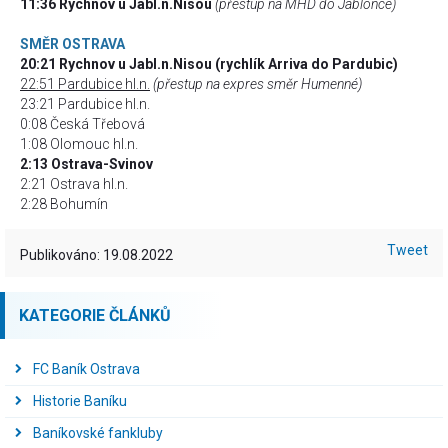
11:36 Rychnov u Jabl.n.Nisou
(přestup na MHD do Jablonce)
SMĚR OSTRAVA
20:21 Rychnov u Jabl.n.Nisou (rychlík Arriva do Pardubic)
22:51 Pardubice hl.n.
(přestup na expres směr Humenné)
23:21 Pardubice hl.n.
0:08 Česká Třebová
1:08 Olomouc hl.n.
2:13 Ostrava-Svinov
2:21 Ostrava hl.n.
2:28 Bohumín
Tweet
Publikováno: 19.08.2022
KATEGORIE ČLÁNKŮ
FC Baník Ostrava
Historie Baníku
Baníkovské fankluby