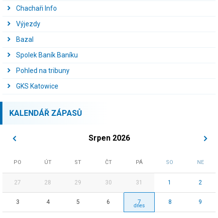
Chachaři Info
Výjezdy
Bazal
Spolek Baník Baníku
Pohled na tribuny
GKS Katowice
KALENDÁŘ ZÁPASŮ
Srpen 2026
PO
ÚT
ST
ČT
PÁ
SO
NE
27
28
29
30
31
1
2
3
4
5
6
7
8
9