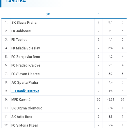
TABULKA
Tým
Z
S
B
SK Slavia Praha
1.
2
9:1
6
FK Jablonec
2.
2
4:1
6
FK Teplice
3.
2
4:1
6
FK Mladá Boleslav
4.
2
6:4
4
FC Zbrojovka Brno
5.
2
4:2
4
FC Hradec Králové
6.
2
2:1
4
FC Slovan Liberec
7.
2
3:2
3
AC Sparta Praha
8.
2
4:4
3
FC Baník Ostrava
9.
2
1:4
3
MFK Karviná
9.
30
43:51
39
SK Sigma Olomouc
10.
2
3:4
1
SK Artis Brno
11.
2
3:5
1
FC Viktoria Plzeň
12.
2
2:4
1