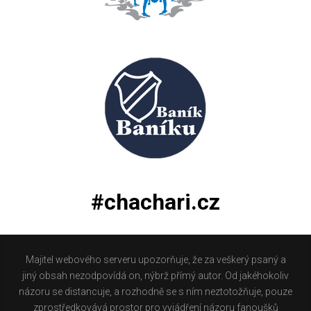
#chachari.cz
Majitel webového serveru upozorňuje, že za veškerý psaný a
jiný obsah nezodpovídá on, nýbrž přímý autor. Od jakéhokoliv
názoru se distancuje, a rozhodně se s ním neztotožňuje, pouze
zprostředkovává prostor pro vyjádření názoru fanoušků