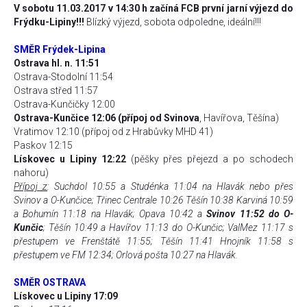
V sobotu 11.03.2017 v 14:30 h začíná FCB první jarní výjezd do
Frýdku-Lipiny!!!
Blízký výjezd, sobota odpoledne, ideální!!!
SMĚR Frýdek-Lipina
Ostrava hl. n. 11:51
Ostrava-Stodolní 11:54
Ostrava střed 11:57
Ostrava-Kunčičky 12:00
Ostrava-Kunčice 12:06 (přípoj od Svinova
, Havířova, Těšína)
Vratimov 12:10 (přípoj od z Hrabůvky MHD 41)
Paskov 12:15
Lískovec u Lipiny 12:22
(pěšky přes přejezd a po schodech
nahoru)
Přípoj z
: Suchdol 10:55 a Studénka 11:04 na Hlavák nebo přes
Svinov a O-Kunčice; Třinec Centrale 10:26 Těšín 10:38 Karviná 10:59
a Bohumín 11:18 na Hlavák; Opava 10:42 a
Svinov 11:52 do O-
Kunčic
; Těšín 10:49 a Havířov 11:13 do O-Kunčic; ValMez 11:17 s
přestupem ve Frenštátě 11:55; Těšín 11:41 Hnojník 11:58 s
přestupem ve FM 12:34; Orlová pošta 10:27 na Hlavák.
SMĚR OSTRAVA
Lískovec u Lipiny 17:09