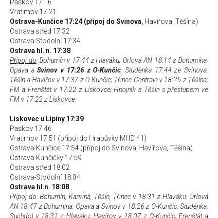
Paskov 17:16
Vratimov 17:21
Ostrava-Kunčice 17:24 (přípoj do Svinova
, Havířova, Těšína)
Ostrava střed 17:32
Ostrava-Stodolní 17:34
Ostrava hl. n. 17:38
Přípoj do
: Bohumín v 17:44 z Hlaváku; Orlová AN 18:14 z Bohumína;
Opava a
Svinov v 17:26 z O-Kunčic
; Studénka 17:44 ze Svinova;
Těšín a Havířov v 17:37 z O-Kunčic; Třinec Centrale v 18:25 z Těšína;
FM a Frenštát v 17:22 z Lískovce; Hnojník a Těšín s přestupem ve
FM v 17:22 z Lískovce.
Lískovec u Lipiny 17:39
Paskov 17:46
Vratimov 17:51 (přípoj do Hrabůvky MHD 41)
Ostrava-Kunčice 17:54 (přípoj do Svinova, Havířova, Těšína)
Ostrava-Kunčičky 17:59
Ostrava střed 18:02
Ostrava-Stodolní 18:04
Ostrava hl.n. 18:08
Přípoj do: Bohumín, Karviná, Těšín, Třinec v 18:31 z Hlaváku; Orlová
AN 18:47 z Bohumína; Opava a Svinov v 18:26 z O-Kunčic; Studénka,
Suchdol v 18:31 z Hlaváku; Havířov v 18:07 z O-Kunčic; Frenštát a