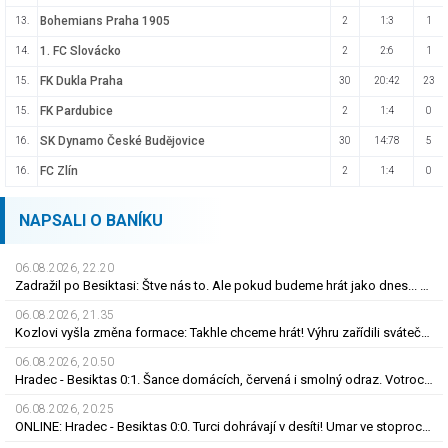
Bohemians Praha 1905
13.
2
1:3
1
1. FC Slovácko
14.
2
2:6
1
FK Dukla Praha
15.
30
20:42
23
FK Pardubice
15.
2
1:4
0
SK Dynamo České Budějovice
16.
30
14:78
5
FC Zlín
16.
2
1:4
0
NAPSALI O BANÍKU
06.08.2026, 22.20
Zadražil po Besiktasi: Štve nás to. Ale pokud budeme hrát jako dnes... Co se stalo u gólu?
06.08.2026, 21.35
Kozlovi vyšla změna formace: Takhle chceme hrát! Výhru zařídili sváteční hlavičkáři
06.08.2026, 20.50
Hradec - Besiktas 0:1. Šance domácích, červená i smolný odraz. Votroci budou dotahovat
06.08.2026, 20.25
ONLINE: Hradec - Besiktas 0:0. Turci dohrávají v desíti! Umar ve stoprocentní šanci selhal