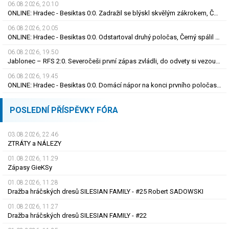
06.08.2026, 20.10
ONLINE: Hradec - Besiktas 0:0. Zadražil se blýskl skvělým zákrokem, Černý nedal tutovku
06.08.2026, 20.05
ONLINE: Hradec - Besiktas 0:0. Odstartoval druhý poločas, Černý spálil obrovskou šanci
06.08.2026, 19.50
Jablonec – RFS 2:0. Severočeši první zápas zvládli, do odvety si vezou nadějný náskok
06.08.2026, 19.45
ONLINE: Hradec - Besiktas 0:0. Domácí nápor na konci prvního poločasu, branka zatím nepadla
POSLEDNÍ PŘÍSPĚVKY FÓRA
03.08.2026, 22.46
ZTRÁTY a NÁLEZY
01.08.2026, 11.29
Zápasy GieKSy
01.08.2026, 11.28
Dražba hráčských dresů SILESIAN FAMILY - #25 Robert SADOWSKI
01.08.2026, 11.27
Dražba hráčských dresů SILESIAN FAMILY - #22