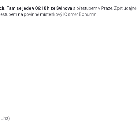
ch. Tam se jede v 06:10 h ze Svinova
s přestupem v Praze. Zpět údajně
přestupem na povinně místenkový IC směr Bohumín.
Linz)