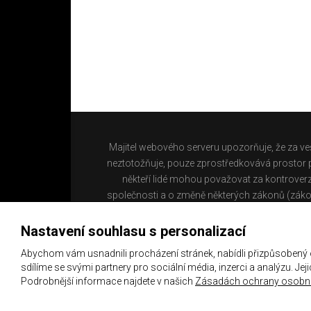
Majitel webového serveru upozorňuje, že za ve
neztotožňuje, pouze zprostředkovává prostor pr
někteří lidé mohou považovat za kontroverz
společnosti a o změně některých zákonů (záko
Nastavení souhlasu s personalizací
Abychom vám usnadnili procházení stránek, nabídli přizpůsobený
sdílíme se svými partnery pro sociální média, inzerci a analýzu. Je
Podrobnější informace najdete v našich
Zásadách ochrany osobní
Copyright 2021 ©
Chachaři.cz
Všechna práva vyhraz