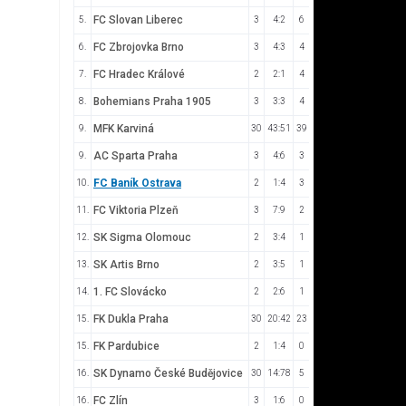
FC Slovan Liberec
5.
3
4:2
6
FC Zbrojovka Brno
6.
3
4:3
4
FC Hradec Králové
7.
2
2:1
4
Bohemians Praha 1905
8.
3
3:3
4
MFK Karviná
9.
30
43:51
39
AC Sparta Praha
9.
3
4:6
3
FC Baník Ostrava
10.
2
1:4
3
FC Viktoria Plzeň
11.
3
7:9
2
SK Sigma Olomouc
12.
2
3:4
1
SK Artis Brno
13.
2
3:5
1
1. FC Slovácko
14.
2
2:6
1
FK Dukla Praha
15.
30
20:42
23
FK Pardubice
15.
2
1:4
0
SK Dynamo České Budějovice
16.
30
14:78
5
FC Zlín
16.
3
1:6
0