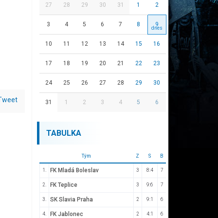
27
28
29
30
31
1
2
3
4
5
6
7
8
9
10
11
12
13
14
15
16
17
18
19
20
21
22
23
24
25
26
27
28
29
30
Tweet
31
1
2
3
4
5
6
TABULKA
Tým
Z
S
B
FK Mladá Boleslav
1.
3
8:4
7
FK Teplice
2.
3
9:6
7
SK Slavia Praha
3.
2
9:1
6
FK Jablonec
4.
2
4:1
6