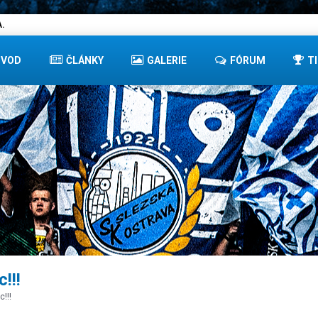
.
ÚVOD
ČLÁNKY
GALERIE
FÓRUM
T
!!!
!!!