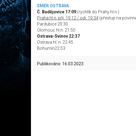
SMĚR OSTRAVA
Č. Budějovice 17:09
(rychlík do Prahy hl.n.)
Praha hl.n. příj. 19:12 / odj. 19:34
(přestup na povinn
Pardubice 20:30
Olomouc hl.n. 21:50
Ostrava-Svinov 22:37
Ostrava hl. n. 22:45
Bohumín22:53
Publikováno: 16.03.2023