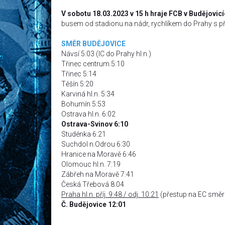
V sobotu 18.03.2023 v 15 h hraje FCB v Budějovicí
busem od stadionu na nádr, rychlíkem do Prahy s 
SMĚR BUDĚJOVICE
Návsí 5:03 (IC do Prahy hl.n.)
Třinec centrum 5:10
Třinec 5:14
Těšín 5:20
Karviná hl.n. 5:34
Bohumín 5:53
Ostrava hl.n. 6:02
Ostrava-Svinov 6:10
Studénka 6:21
Suchdol n.Odrou 6:30
Hranice na Moravě 6:46
Olomouc hl.n. 7:19
Zábřeh na Moravě 7:41
Česká Třebová 8:04
Praha hl.n. příj. 9:48 / odj. 10:21
(přestup na EC směr 
Č. Budějovice 12:01