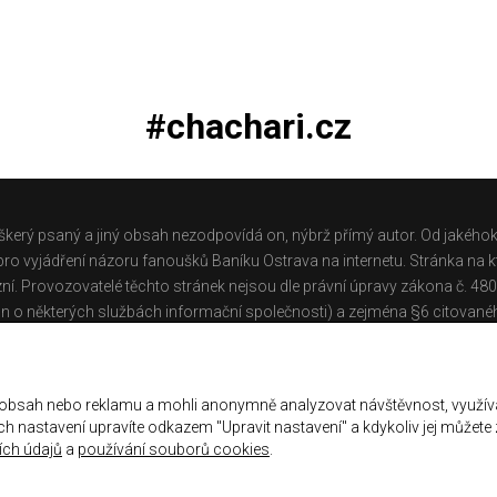
#chachari.cz
škerý psaný a jiný obsah nezodpovídá on, nýbrž přímý autor. Od jakéhok
o vyjádření názoru fanoušků Baníku Ostrava na internetu. Stránka na kt
ní. Provozovatelé těchto stránek nejsou dle právní úpravy zákona č. 48
n o některých službách informační společnosti) a zejména §6 citované
těchto stránek.
Galerie
|
Historie
|
Zprac. osobních údajů
|
Kontakt
 obsah nebo reklamu a mohli anonymně analyzovat návštěvnost, využív
jich nastavení upravíte odkazem "Upravit nastavení" a kdykoliv jej můžete
ch údajů
a
používání souborů cookies
.
ena.