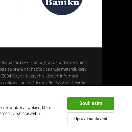
oliv názoru se distancuje, a rozhodně se s ním
eré se právě nacházíte obsahuje materiál, který
0/2004 Sb., o některých službách informační
ho zákona, odpovědni za příspěvky návštěvníků
Souhlasím
áme soubory cookies, které
 změnit v patičce webu.
Upravit nastavení
Created by