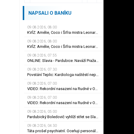
NAPSALI O BANÍKU
09.08.2026, 08.00
KVÍZ: Amélie, Coco i Šifra mistra Leonarda. Co víte o Audrey Tautouové?
09.08.2026, 08.00
KVÍZ: Amélie, Coco i Šifra mistra Leonarda. Co víte o Audrey Tautouové?
09.08.2026, 07.55
ONLINE: Slavia - Pardubice. Naváží Pražané na dosavadní jízdu, nebo překvapí Východočeši?
09.08.2026, 07.30
Povstání Teplic: Kardiologa naštěstí nepotřebuji, smál se Frťala. Promluvil o zájmu Plzně
09.08.2026, 07.00
VIDEO: Rekordní nasazení na Rudné v Ostravě. Ve vedrech pracuje až 120 silničářů
09.08.2026, 07.00
VIDEO: Rekordní nasazení na Rudné v Ostravě. Ve vedrech pracuje až 120 silničářů
09.08.2026, 05.00
Pardubický Boledovič vyhlíží střet se Slavií: Je škoda, že to nedokáže postavit na mladých
09.08.2026, 04.30
Táta prošel psychiatrií. Oceňuji personál, výhrady mám k zázemí, říká syn