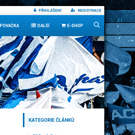
PŘIHLÁŠENÍ
REGISTRACE
IPOVAČKA
DALŠÍ
E-SHOP
KATEGORIE ČLÁNKŮ