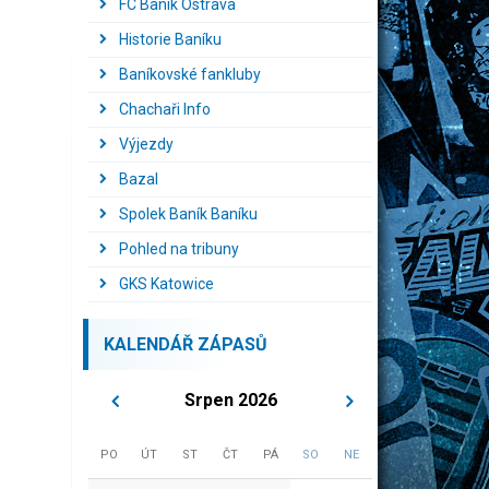
FC Baník Ostrava
Historie Baníku
Baníkovské fankluby
Chachaři Info
Výjezdy
Bazal
Spolek Baník Baníku
Pohled na tribuny
GKS Katowice
KALENDÁŘ ZÁPASŮ
Srpen 2026
PO
ÚT
ST
ČT
PÁ
SO
NE