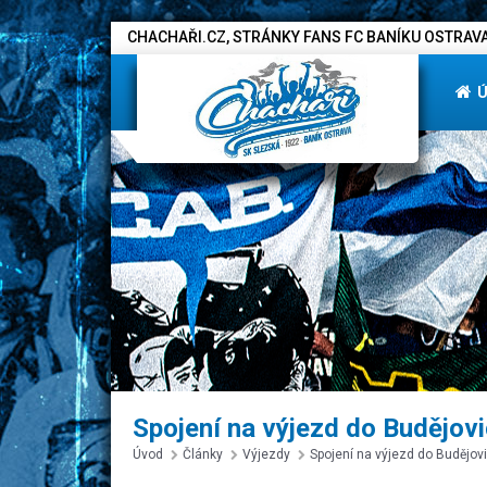
CHACHAŘI.CZ, STRÁNKY FANS FC BANÍKU OSTRAVA
Spojení na výjezd do Budějovic
Úvod
Články
Výjezdy
Spojení na výjezd do Budějovic