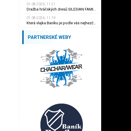
01.08.2026, 11.21
Dražba hráčských dresů SILESIAN FAMILY - #1 Viktor BUDÍNSKÝ
01.08.2026, 11.19
Která vlajka Baníku je podle vás nejhezčí ?
PARTNERSKÉ WEBY