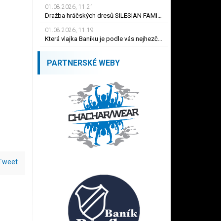
01.08.2026, 11.21
Dražba hráčských dresů SILESIAN FAMILY - #1 Viktor BUDÍNSKÝ
01.08.2026, 11.19
Která vlajka Baníku je podle vás nejhezčí ?
PARTNERSKÉ WEBY
Tweet