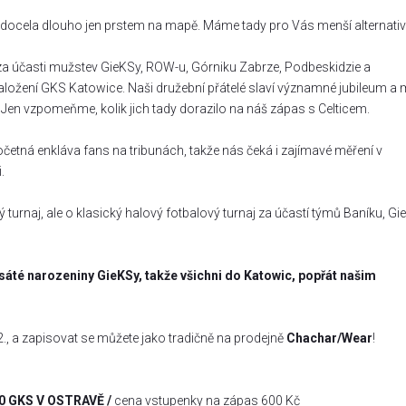
ž docela dlouho jen prstem na mapě. Máme tady pro Vás menší alternativ
za účasti mužstev GieKSy, ROW-u, Górniku Zabrze, Podbeskidzie a
ložení GKS Katowice. Naši družební přátelé slaví významné jubileum a 
 Jen vzpomeňme, kolik jich tady dorazilo na náš zápas s Celticem.
četná enkláva fans na tribunách, takže nás čeká i zajímavé měření v
.
 turnaj, ale o klasický halový fotbalový turnaj za účastí týmů Baníku, Gi
sáté narozeniny GieKSy, takže všichni do Katowic, popřát našim
2., a zapisovat se můžete jako tradičně na prodejně
Chachar/Wear
!
00 GKS V OSTRAVĚ /
cena vstupenky na zápas 600 Kč