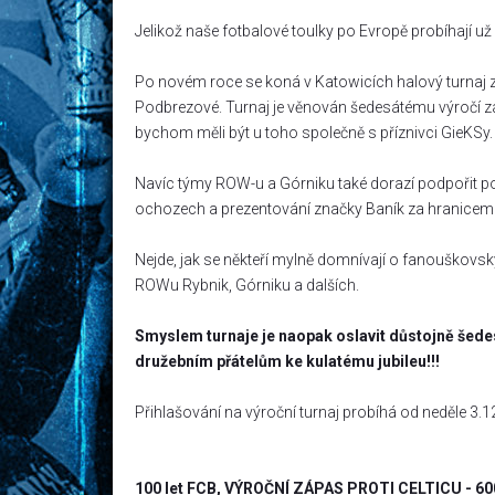
Jelikož naše fotbalové toulky po Evropě probíhají u
Po novém roce se koná v Katowicích halový turnaj 
Podbrezové. Turnaj je věnován šedesátému výročí za
bychom měli být u toho společně s příznivci GieKSy.
Navíc týmy ROW-u a Górniku také dorazí podpořit po
ochozech a prezentování značky Baník za hranicemi
Nejde, jak se někteří mylně domnívají o fanouškovský
ROWu Rybnik, Górniku a dalších.
Smyslem turnaje je naopak oslavit důstojně šede
družebním přátelům ke kulatému jubileu!!!
Přihlašování na výroční turnaj probíhá od neděle 3.1
100 let FCB, VÝROČNÍ ZÁPAS PROTI CELTICU - 6