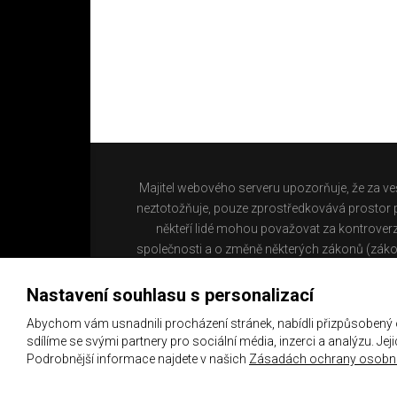
Majitel webového serveru upozorňuje, že za ve
neztotožňuje, pouze zprostředkovává prostor pr
někteří lidé mohou považovat za kontroverz
společnosti a o změně některých zákonů (záko
Nastavení souhlasu s personalizací
Abychom vám usnadnili procházení stránek, nabídli přizpůsobený
sdílíme se svými partnery pro sociální média, inzerci a analýzu. Je
Podrobnější informace najdete v našich
Zásadách ochrany osobní
Copyright 2021 ©
Chachaři.cz
Všechna práva vyhraz