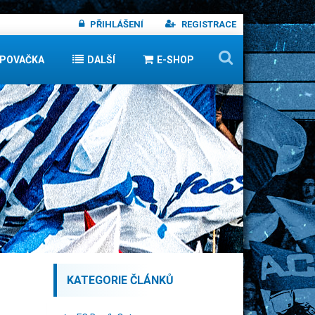
PŘIHLÁŠENÍ
REGISTRACE
IPOVAČKA
DALŠÍ
E-SHOP
KATEGORIE ČLÁNKŮ