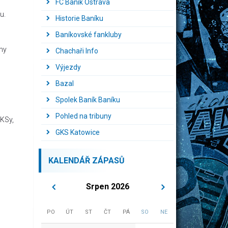
FC Baník Ostrava
u.
Historie Baníku
Baníkovské fankluby
my
Chachaři Info
Výjezdy
Bazal
Spolek Baník Baníku
Pohled na tribuny
eKSy,
GKS Katowice
KALENDÁŘ ZÁPASŮ
Srpen 2026
PO
ÚT
ST
ČT
PÁ
SO
NE