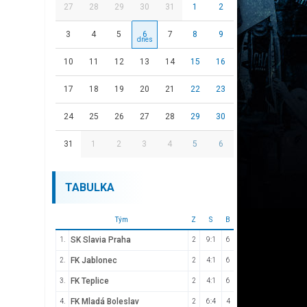
27
28
29
30
31
1
2
3
4
5
6
7
8
9
10
11
12
13
14
15
16
17
18
19
20
21
22
23
24
25
26
27
28
29
30
31
1
2
3
4
5
6
TABULKA
Tým
Z
S
B
SK Slavia Praha
1.
2
9:1
6
FK Jablonec
2.
2
4:1
6
FK Teplice
3.
2
4:1
6
FK Mladá Boleslav
4.
2
6:4
4