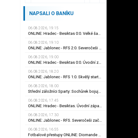
NAPSALI O BANÍKU
06.08.2026, 19.15
ONLINE: Hradec - Besiktas 0:0. Velké šance na obou stranách, na první gól se zatím čeká
06.08.2026, 19.10
ONLINE: Jablonec - RFS 2:0. Severočeši zvyšují vedení! Hlavou se prosadil Polidar
06.08.2026, 19.00
ONLINE: Hradec - Besiktas 0:0. Úvodní zápas 3. předkola Evropské ligy, za hosty hraje Černý
06.08.2026, 18.20
ONLINE: Jablonec - RFS 1:0. Skvělý start Severočechů! Čanturišviliho hlavička skončila v síti
06.08.2026, 18.00
Střední záložníci Sparty: Sochůrek bojuje s konkurencí, udrží se na Letné Hollý?
06.08.2026, 17.45
ONLINE: Hradec - Besiktas. Úvodní zápas 3. předkola Evropské ligy, za hosty hraje Černý
06.08.2026, 17.30
ONLINE: Jablonec - RFS. Severočeši začínají 3. předkolo Konferenční ligy na domácím hřišti
06.08.2026, 16.55
Fotbalové přestupy ONLINE: Diomande dokončil rekordní přestup do Realu. Jak je to s Nombilem?