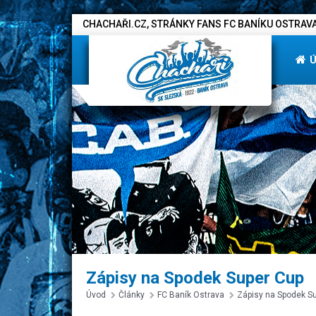
CHACHAŘI.CZ, STRÁNKY FANS FC BANÍKU OSTRAVA
Zápisy na Spodek Super Cup
Úvod
Články
FC Baník Ostrava
Zápisy na Spodek S