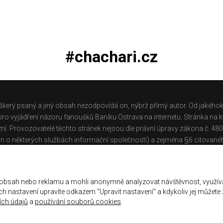
#chachari.cz
škerý psaný a jiný obsah nezodpovídá on, nýbrž přímý autor. Od jakéhok
o vyjádření názoru fanoušků Baníku Ostrava na internetu. Stránka na kt
ní. Provozovatelé těchto stránek nejsou dle právní úpravy zákona č. 48
n o některých službách informační společnosti) a zejména §6 citované
těchto stránek.
Galerie
|
Historie
|
Zprac. osobních údajů
|
Kontakt
 obsah nebo reklamu a mohli anonymně analyzovat návštěvnost, využív
jich nastavení upravíte odkazem "Upravit nastavení" a kdykoliv jej můžete
ch údajů
a
používání souborů cookies
.
ena.