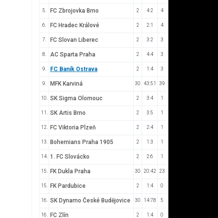
FC Zbrojovka Brno
5.
2
4:2
4
FC Hradec Králové
6.
2
2:1
4
FC Slovan Liberec
7.
2
3:2
3
AC Sparta Praha
8.
2
4:4
3
FC Baník Ostrava
9.
2
1:4
3
MFK Karviná
9.
30
43:51
39
SK Sigma Olomouc
10.
2
3:4
1
SK Artis Brno
11.
2
3:5
1
FC Viktoria Plzeň
12.
2
2:4
1
Bohemians Praha 1905
13.
2
1:3
1
1. FC Slovácko
14.
2
2:6
1
FK Dukla Praha
15.
30
20:42
23
FK Pardubice
15.
2
1:4
0
SK Dynamo České Budějovice
16.
30
14:78
5
FC Zlín
16.
2
1:4
0