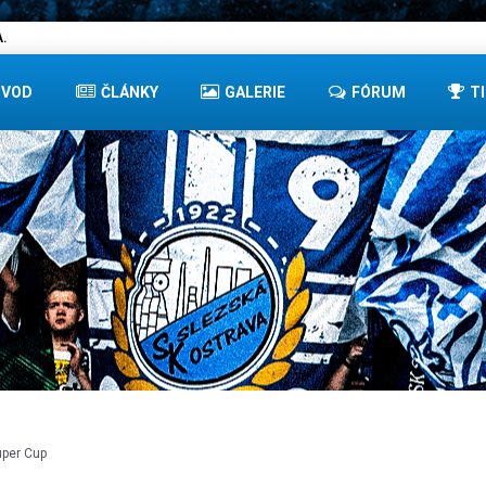
.
ÚVOD
ČLÁNKY
GALERIE
FÓRUM
T
uper Cup