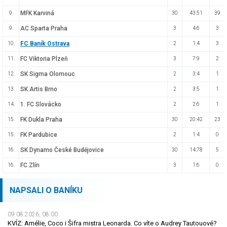
MFK Karviná
9.
30
43:51
39
AC Sparta Praha
9.
3
4:6
3
FC Baník Ostrava
10.
2
1:4
3
FC Viktoria Plzeň
11.
3
7:9
2
SK Sigma Olomouc
12.
2
3:4
1
SK Artis Brno
13.
2
3:5
1
1. FC Slovácko
14.
2
2:6
1
FK Dukla Praha
15.
30
20:42
23
FK Pardubice
15.
2
1:4
0
SK Dynamo České Budějovice
16.
30
14:78
5
FC Zlín
16.
3
1:6
0
NAPSALI O BANÍKU
09.08.2026, 08.00
KVÍZ: Amélie, Coco i Šifra mistra Leonarda. Co víte o Audrey Tautouové?