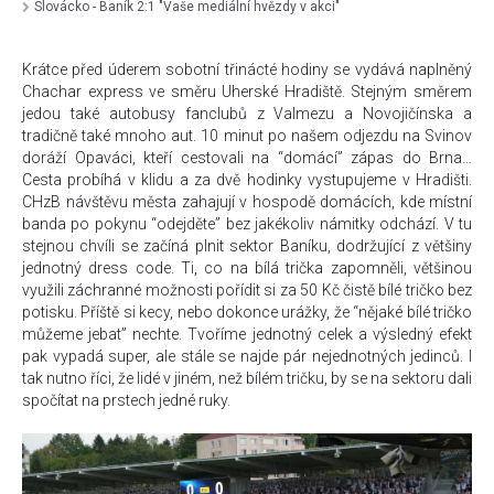
Slovácko - Baník 2:1 "Vaše mediální hvězdy v akci"
Krátce před úderem sobotní třinácté hodiny se vydává naplněný
Chachar express ve směru Uherské Hradiště. Stejným směrem
jedou také autobusy fanclubů z Valmezu a Novojičínska a
tradičně také mnoho aut. 10 minut po našem odjezdu na Svinov
doráží Opaváci, kteří cestovali na “domácí” zápas do Brna…
Cesta probíhá v klidu a za dvě hodinky vystupujeme v Hradišti.
CHzB návštěvu města zahajují v hospodě domácích, kde místní
banda po pokynu “odejděte” bez jakékoliv námitky odchází. V tu
stejnou chvíli se začíná plnit sektor Baníku, dodržující z většiny
jednotný dress code. Ti, co na bílá trička zapomněli, většinou
využili záchranné možnosti pořídit si za 50 Kč čistě bílé tričko bez
potisku. Příště si kecy, nebo dokonce urážky, že “nějaké bílé tričko
můžeme jebat” nechte. Tvoříme jednotný celek a výsledný efekt
pak vypadá super, ale stále se najde pár nejednotných jedinců. I
tak nutno říci, že lidé v jiném, než bílém tričku, by se na sektoru dali
spočítat na prstech jedné ruky.