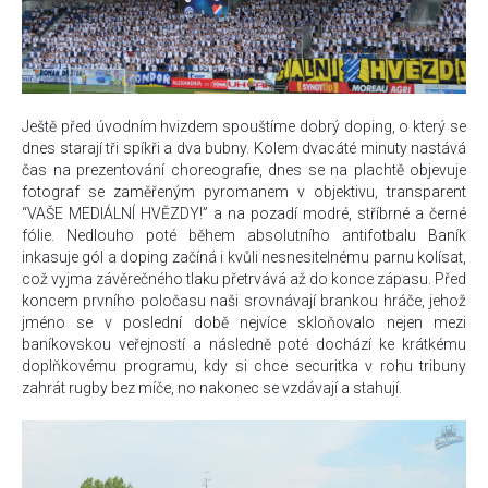
Ještě před úvodním hvizdem spouštíme dobrý doping, o který se
dnes starají tři spíkři a dva bubny. Kolem dvacáté minuty nastává
čas na prezentování choreografie, dnes se na plachtě objevuje
fotograf se zaměřeným pyromanem v objektivu, transparent
“VAŠE MEDIÁLNÍ HVĚZDY!” a na pozadí modré, stříbrné a černé
fólie. Nedlouho poté během absolutního antifotbalu Baník
inkasuje gól a doping začíná i kvůli nesnesitelnému parnu kolísat,
což vyjma závěrečného tlaku přetrvává až do konce zápasu. Před
koncem prvního poločasu naši srovnávají brankou hráče, jehož
jméno se v poslední době nejvíce skloňovalo nejen mezi
baníkovskou veřejností a následně poté dochází ke krátkému
doplňkovému programu, kdy si chce securitka v rohu tribuny
zahrát rugby bez míče, no nakonec se vzdávají a stahují.