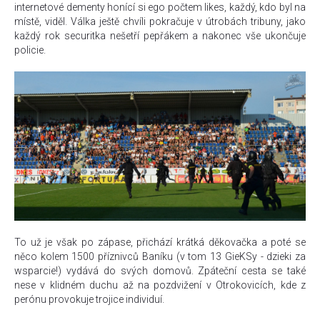
internetové dementy honící si ego počtem likes, každý, kdo byl na
místě, viděl. Válka ještě chvíli pokračuje v útrobách tribuny, jako
každý rok securitka nešetří pepřákem a nakonec vše ukončuje
policie.
To už je však po zápase, přichází krátká děkovačka a poté se
něco kolem 1500 příznivců Baníku (v tom 13 GieKSy - dzieki za
wsparcie!) vydává do svých domovů. Zpáteční cesta se také
nese v klidném duchu až na pozdvižení v Otrokovicích, kde z
perónu provokuje trojice individuí.