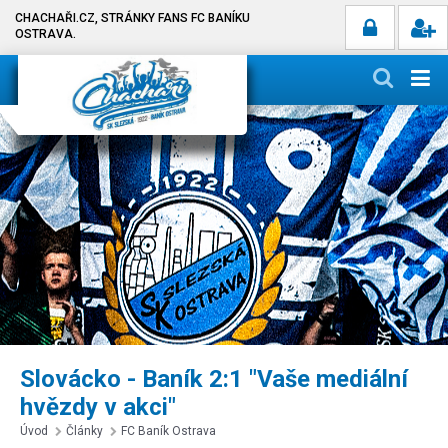
CHACHAŘI.CZ, STRÁNKY FANS FC BANÍKU
OSTRAVA.
Slovácko - Baník 2:1 "Vaše mediální
hvězdy v akci"
Úvod
Články
FC Baník Ostrava