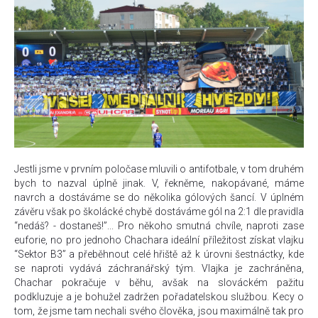
Jestli jsme v prvním poločase mluvili o antifotbale, v tom druhém
bych to nazval úplně jinak. V, řekněme, nakopávané, máme
navrch a dostáváme se do několika gólových šancí. V úplném
závěru však po školácké chybě dostáváme gól na 2:1 dle pravidla
“nedáš? - dostaneš!”... Pro někoho smutná chvíle, naproti zase
euforie, no pro jednoho Chachara ideální příležitost získat vlajku
“Sektor B3” a přeběhnout celé hřiště až k úrovni šestnáctky, kde
se naproti vydává záchranářský tým. Vlajka je zachráněna,
Chachar pokračuje v běhu, avšak na slováckém pažitu
podkluzuje a je bohužel zadržen pořadatelskou službou. Kecy o
tom, že jsme tam nechali svého člověka, jsou maximálně tak pro