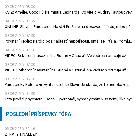
09.08.2026, 08.00
KVÍZ: Amélie, Coco i Šifra mistra Leonarda. Co víte o Audrey Tautouové?
09.08.2026, 07.55
ONLINE: Slavia - Pardubice. Naváží Pražané na dosavadní jízdu, nebo překvapí Východočeši?
09.08.2026, 07.30
Povstání Teplic: Kardiologa naštěstí nepotřebuji, smál se Frťala. Promluvil o zájmu Plzně
09.08.2026, 07.00
VIDEO: Rekordní nasazení na Rudné v Ostravě. Ve vedrech pracuje až 120 silničářů
09.08.2026, 07.00
VIDEO: Rekordní nasazení na Rudné v Ostravě. Ve vedrech pracuje až 120 silničářů
09.08.2026, 05.00
Pardubický Boledovič vyhlíží střet se Slavií: Je škoda, že to nedokáže postavit na mladých
09.08.2026, 04.30
Táta prošel psychiatrií. Oceňuji personál, výhrady mám k zázemí, říká syn
POSLEDNÍ PŘÍSPĚVKY FÓRA
03.08.2026, 22.46
ZTRÁTY a NÁLEZY