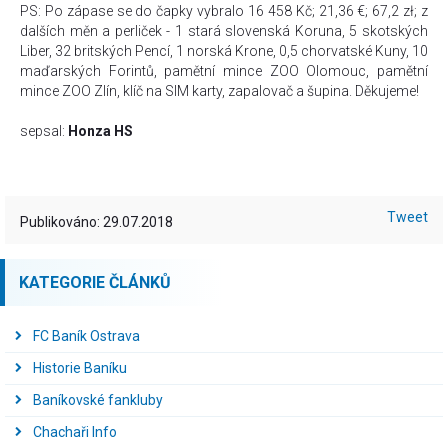
PS: Po zápase se do čapky vybralo 16 458 Kč; 21,36 €; 67,2 zł; z
dalších měn a perliček - 1 stará slovenská Koruna, 5 skotských
Liber, 32 britských Pencí, 1 norská Krone, 0,5 chorvatské Kuny, 10
maďarských Forintů, pamětní mince ZOO Olomouc, pamětní
mince ZOO Zlín, klíč na SIM karty, zapalovač a šupina. Děkujeme!
sepsal:
Honza HS
Tweet
Publikováno: 29.07.2018
KATEGORIE ČLÁNKŮ
FC Baník Ostrava
Historie Baníku
Baníkovské fankluby
Chachaři Info