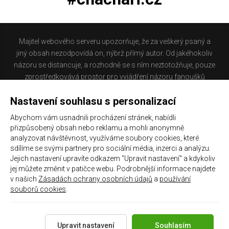
Majitel webového serveru upozorňuje, že za veškerý psaný a
jiný obsah nezodpovídá on, nýbrž přímý autor. Od jakéhokoliv
názoru se distancuje, a rozhodně se s ním neztotožňuje, pouze
zprostředkovává prostor pro vyjádření názoru fanoušků
Baníku Ostrava na internetu. Stránka na které se právě
Nastavení souhlasu s personalizací
nacházíte obsahuje materiál, který někteří lidé mohou
považovat za kontroverzní. Provozovatelé těchto stránek
Abychom vám usnadnili procházení stránek, nabídli
nejsou dle právní úpravy zákona č. 480/2004 Sb., o některých
přizpůsobený obsah nebo reklamu a mohli anonymně
službách informační společnosti a o změně některých zákonů
analyzovat návštěvnost, využíváme soubory cookies, které
(zákon o některých službách informační společnosti) a
sdílíme se svými partnery pro sociální média, inzerci a analýzu.
Jejich nastavení upravíte odkazem "Upravit nastavení" a kdykoliv
zejména §6 citovaného zákona, odpovědni za příspěvky
jej můžete změnit v patičce webu. Podrobnější informace najdete
návštěvníků těchto stránek.
v našich
Zásadách ochrany osobních údajů
a
používání
souborů cookies
.
Galerie
|
Historie
|
Zprac. osobních údajů
|
Kontakt
Upravit nastavení
Souhlasím
Copyright 2021 ©
Chachaři.cz
Všechna práva vyhrazena.