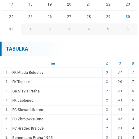
17
18
19
20
21
22
23
24
25
26
27
28
29
30
31
1
2
3
4
5
6
TABULKA
Tým
Z
S
B
FK Mladá Boleslav
1.
3
8:4
7
FK Teplice
2.
3
9:6
7
SK Slavia Praha
3.
2
9:1
6
FK Jablonec
4.
2
4:1
6
FC Slovan Liberec
5.
3
4:2
6
FC Zbrojovka Brno
6.
3
4:3
4
FC Hradec Králové
7.
2
2:1
4
Bohemians Praha 1905
8.
3
3:3
4