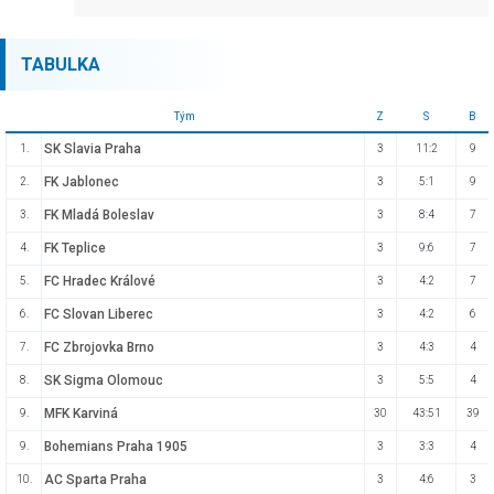
TABULKA
Tým
Z
S
B
SK Slavia Praha
1.
3
11:2
9
FK Jablonec
2.
3
5:1
9
FK Mladá Boleslav
3.
3
8:4
7
FK Teplice
4.
3
9:6
7
FC Hradec Králové
5.
3
4:2
7
FC Slovan Liberec
6.
3
4:2
6
FC Zbrojovka Brno
7.
3
4:3
4
SK Sigma Olomouc
8.
3
5:5
4
MFK Karviná
9.
30
43:51
39
Bohemians Praha 1905
9.
3
3:3
4
AC Sparta Praha
10.
3
4:6
3