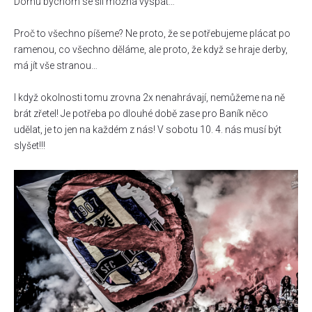
Domů bychom se šli možná vyspat…
Proč to všechno píšeme? Ne proto, že se potřebujeme plácat po
ramenou, co všechno děláme, ale proto, že když se hraje derby,
má jít vše stranou…
I když okolnosti tomu zrovna 2x nenahrávají, nemůžeme na ně
brát zřetel! Je potřeba po dlouhé době zase pro Baník něco
udělat, je to jen na každém z nás! V sobotu 10. 4. nás musí být
slyšet!!!