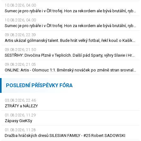
10.08.2026, 04.00
Sumec je pro rybáře i v ČR trofej. Hon za rekordem ale bývá brutální, rybu zničí
10.08.2026, 04.00
Sumec je pro rybáře i v ČR trofej. Hon za rekordem ale bývá brutální, rybu zničí
09.08.2026, 22.39
Artis ukázal gólmanský talent. Bude hrát velký fotbal, řekl kouč o Kašíkovi. Body ale má Sigma
09.08.2026, 21.50
SESTŘIHY: Divočina Plzně v Teplicích. Další pád Sparty, výhry Slavie i Hradce s Baníkem
09.08.2026, 21.05
ONLINE: Artis - Olomouc 1:1. Brněnský nováček po změně stran srovnal skóre
POSLEDNÍ PŘÍSPĚVKY FÓRA
03.08.2026, 22.46
ZTRÁTY a NÁLEZY
01.08.2026, 11.29
Zápasy GieKSy
01.08.2026, 11.28
Dražba hráčských dresů SILESIAN FAMILY - #25 Robert SADOWSKI