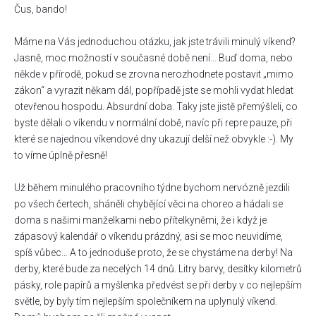
Čus, bando!
Máme na Vás jednoduchou otázku, jak jste trávili minulý víkend?
Jasně, moc možností v současné době není… Buď doma, nebo
někde v přírodě, pokud se zrovna nerozhodnete postavit „mimo
zákon“ a vyrazit někam dál, popřípadě jste se mohli vydat hledat
otevřenou hospodu. Absurdní doba. Taky jste jistě přemýšleli, co
byste dělali o víkendu v normální době, navíc při repre pauze, při
které se najednou víkendové dny ukazují delší než obvykle :-). My
to víme úplně přesně!
Už během minulého pracovního týdne bychom nervózně jezdili
po všech čertech, sháněli chybějící věci na choreo a hádali se
doma s našimi manželkami nebo přítelkyněmi, že i když je
zápasový kalendář o víkendu prázdný, asi se moc neuvidíme,
spíš vůbec… A to jednoduše proto, že se chystáme na derby! Na
derby, které bude za necelých 14 dnů. Litry barvy, desítky kilometrů
pásky, role papírů a myšlenka předvést se při derby v co nejlepším
světle, by byly tím nejlepším společníkem na uplynulý víkend.