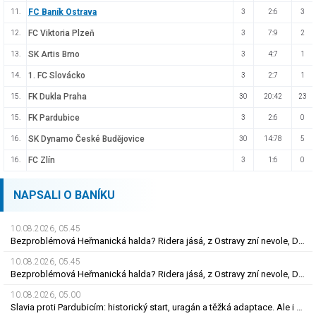
FC Baník Ostrava
11.
3
2:6
3
FC Viktoria Plzeň
12.
3
7:9
2
SK Artis Brno
13.
3
4:7
1
1. FC Slovácko
14.
3
2:7
1
FK Dukla Praha
15.
30
20:42
23
FK Pardubice
15.
3
2:6
0
SK Dynamo České Budějovice
16.
30
14:78
5
FC Zlín
16.
3
1:6
0
NAPSALI O BANÍKU
10.08.2026, 05.45
Bezproblémová Heřmanická halda? Ridera jásá, z Ostravy zní nevole, Diamo má plán
10.08.2026, 05.45
Bezproblémová Heřmanická halda? Ridera jásá, z Ostravy zní nevole, Diamo má plán
10.08.2026, 05.00
Slavia proti Pardubicím: historický start, uragán a těžká adaptace. Ale i smutná událost