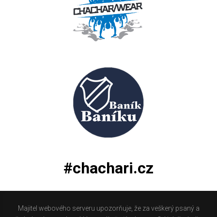
#chachari.cz
Majitel webového serveru upozorňuje, že za veškerý psaný a