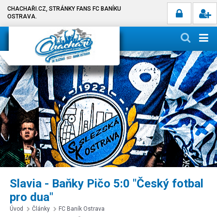
CHACHAŘI.CZ, STRÁNKY FANS FC BANÍKU
OSTRAVA.
Slavia - Baňky Pičo 5:0 "Český fotbal
pro dua"
Úvod
Články
FC Baník Ostrava