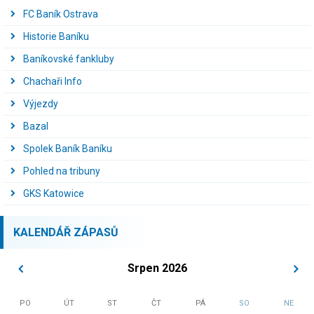
FC Baník Ostrava
Historie Baníku
Baníkovské fankluby
Chachaři Info
Výjezdy
Bazal
Spolek Baník Baníku
Pohled na tribuny
GKS Katowice
KALENDÁŘ ZÁPASŮ
Srpen 2026
PO
ÚT
ST
ČT
PÁ
SO
NE