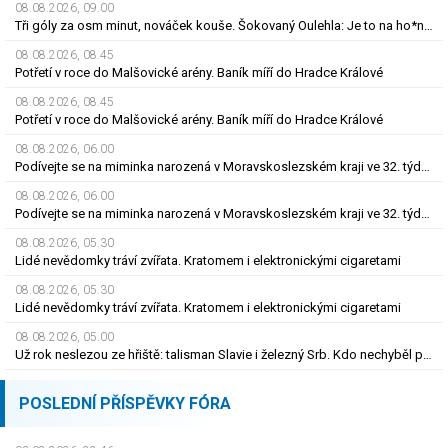
08.08.2026, 09.00
Tři góly za osm minut, nováček kouše. Šokovaný Oulehla: Je to na ho*no, řešíme posily
08.08.2026, 08.45
Potřetí v roce do Malšovické arény. Baník míří do Hradce Králové
08.08.2026, 08.45
Potřetí v roce do Malšovické arény. Baník míří do Hradce Králové
08.08.2026, 06.00
Podívejte se na miminka narozená v Moravskoslezském kraji ve 32. týdnu roku 2026
08.08.2026, 06.00
Podívejte se na miminka narozená v Moravskoslezském kraji ve 32. týdnu roku 2026
08.08.2026, 05.30
Lidé nevědomky tráví zvířata. Kratomem i elektronickými cigaretami
08.08.2026, 05.30
Lidé nevědomky tráví zvířata. Kratomem i elektronickými cigaretami
08.08.2026, 05.00
Už rok neslezou ze hřiště: talisman Slavie i železný Srb. Kdo nechyběl pět let?
POSLEDNÍ PŘÍSPĚVKY FÓRA