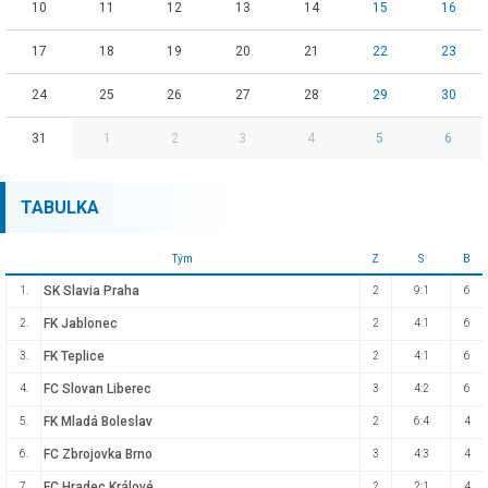
10
11
12
13
14
15
16
17
18
19
20
21
22
23
24
25
26
27
28
29
30
31
1
2
3
4
5
6
TABULKA
Tým
Z
S
B
SK Slavia Praha
1.
2
9:1
6
FK Jablonec
2.
2
4:1
6
FK Teplice
3.
2
4:1
6
FC Slovan Liberec
4.
3
4:2
6
FK Mladá Boleslav
5.
2
6:4
4
FC Zbrojovka Brno
6.
3
4:3
4
FC Hradec Králové
7.
2
2:1
4