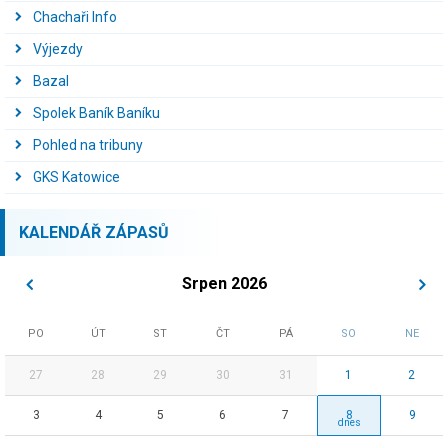
Chachaři Info
Výjezdy
Bazal
Spolek Baník Baníku
Pohled na tribuny
GKS Katowice
KALENDÁŘ ZÁPASŮ
Srpen 2026
PO
ÚT
ST
ČT
PÁ
SO
NE
27
28
29
30
31
1
2
3
4
5
6
7
8
9