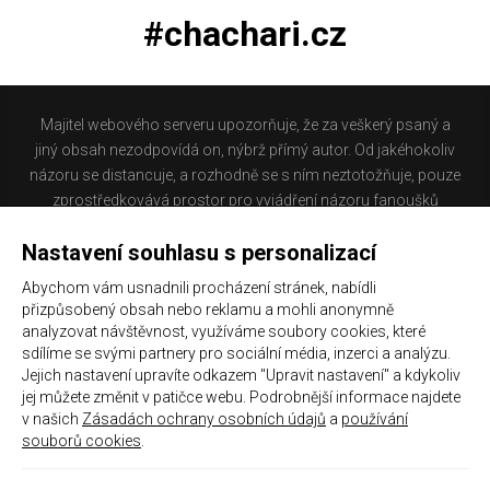
#chachari.cz
Majitel webového serveru upozorňuje, že za veškerý psaný a
jiný obsah nezodpovídá on, nýbrž přímý autor. Od jakéhokoliv
názoru se distancuje, a rozhodně se s ním neztotožňuje, pouze
zprostředkovává prostor pro vyjádření názoru fanoušků
Baníku Ostrava na internetu. Stránka na které se právě
Nastavení souhlasu s personalizací
nacházíte obsahuje materiál, který někteří lidé mohou
považovat za kontroverzní. Provozovatelé těchto stránek
Abychom vám usnadnili procházení stránek, nabídli
nejsou dle právní úpravy zákona č. 480/2004 Sb., o některých
přizpůsobený obsah nebo reklamu a mohli anonymně
službách informační společnosti a o změně některých zákonů
analyzovat návštěvnost, využíváme soubory cookies, které
(zákon o některých službách informační společnosti) a
sdílíme se svými partnery pro sociální média, inzerci a analýzu.
Jejich nastavení upravíte odkazem "Upravit nastavení" a kdykoliv
zejména §6 citovaného zákona, odpovědni za příspěvky
jej můžete změnit v patičce webu. Podrobnější informace najdete
návštěvníků těchto stránek.
v našich
Zásadách ochrany osobních údajů
a
používání
souborů cookies
.
Galerie
|
Historie
|
Zprac. osobních údajů
|
Kontakt