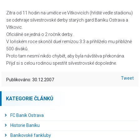
Zítra od 11 hodin na umělce ve Vítkovicích (hřiště vedle stadionu)
se odehraje silvestrovské derby starých gard Baníku Ostrava a
Vítkovic.
Oficiálně se jedná o 2.ročník derby.
V loňském roce skončil duel remízou 3:3 a přihlíželo mu přibližně
500 diváků.
Proto tam nesmí nikdo chybět, aby byla návštěva překonána.
Přijď si s celou rodinou spestřit silvestrovské dopoledne.
Tweet
Publikováno: 30.12.2007
KATEGORIE ČLÁNKŮ
FC Baník Ostrava
Historie Baníku
Baníkovské fankluby