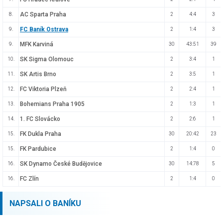
AC Sparta Praha
8.
2
4:4
3
FC Baník Ostrava
9.
2
1:4
3
MFK Karviná
9.
30
43:51
39
SK Sigma Olomouc
10.
2
3:4
1
SK Artis Brno
11.
2
3:5
1
FC Viktoria Plzeň
12.
2
2:4
1
Bohemians Praha 1905
13.
2
1:3
1
1. FC Slovácko
14.
2
2:6
1
FK Dukla Praha
15.
30
20:42
23
FK Pardubice
15.
2
1:4
0
SK Dynamo České Budějovice
16.
30
14:78
5
FC Zlín
16.
2
1:4
0
NAPSALI O BANÍKU