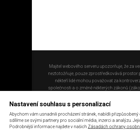
Majitel webového serveru upozorňuje, že za ve
neztotožňuje, pouze zprostředkovává prostor pr
někteří lidé mohou považovat za kontroverz
společnosti a o změně některých zákonů (záko
Nastavení souhlasu s personalizací
Abychom vám usnadnili procházení stránek, nabídli přizpůsobený
sdílíme se svými partnery pro sociální média, inzerci a analýzu. Je
Podrobnější informace najdete v našich
Zásadách ochrany osobní
Copyright 2021 ©
Chachaři.cz
Všechna práva vyhraz