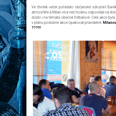
Ve čtvrtek večer pořádalo občanské sdružení Baní
atmosféře a Milan více než hodinu odpovídal na dotaz
došlo i na témata obecně fotbalové. Celá akce b
v plánu podobné akce opakovat pravidelně.
Milano
???!!!