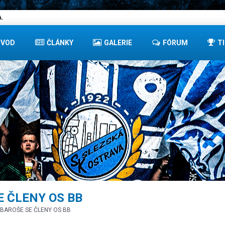
.
ÚVOD
ČLÁNKY
GALERIE
FÓRUM
T
E ČLENY OS BB
 BAROŠE SE ČLENY OS BB