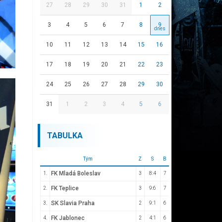
27
28
29
30
31
1
2
3
4
5
6
7
8
9
10
11
12
13
14
15
16
17
18
19
20
21
22
23
24
25
26
27
28
29
30
31
1
2
3
4
5
6
TABULKA
Tým
Z
S
B
FK Mladá Boleslav
1.
3
8:4
7
FK Teplice
2.
3
9:6
7
SK Slavia Praha
3.
2
9:1
6
FK Jablonec
4.
2
4:1
6