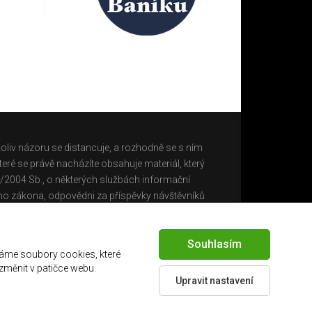
oliv názoru se distancuje, a rozhodně se s ním
eré se právě nacházíte obsahuje materiál, který
0/2004 Sb., o některých službách informační
ho zákona, odpovědni za příspěvky návštěvníků
Souhlasím
áme soubory cookies, které
 změnit v patičce webu.
Upravit nastavení
Created by