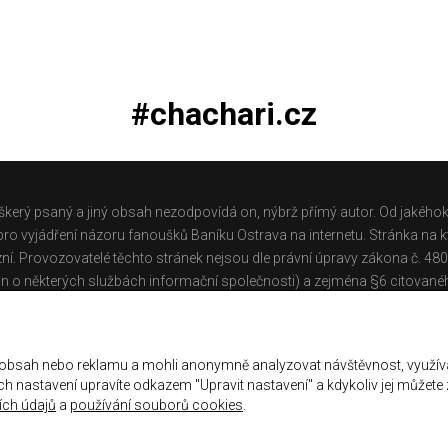
#chachari.cz
škerý psaný a jiný obsah nezodpovídá on, nýbrž přímý autor. Od jakéhok
o vyjádření názoru fanoušků Baníku Ostrava na internetu. Stránka na kt
ní. Provozovatelé těchto stránek nejsou dle právní úpravy zákona č. 48
n o některých službách informační společnosti) a zejména §6 citované
těchto stránek.
Galerie
|
Historie
|
Zprac. osobních údajů
|
Kontakt
 obsah nebo reklamu a mohli anonymně analyzovat návštěvnost, využív
jich nastavení upravíte odkazem "Upravit nastavení" a kdykoliv jej můžete
ch údajů
a
používání souborů cookies
.
ena.