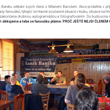
k Baníku setkání svých členů s Milanem Barošem. Akce proběhla v př
y fanoušků, týkající se hlavně současné situace v klubu, situace na hřišt
yla zakončena drobnou autogramiádou a fotografováním. Do budoucn
vi děkujeme a tebe se fanoušku ptáme: PROČ JEŠTĚ NEJSI ČLENEM 