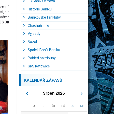
FC Baník Ostrava
íjemné
Historie Baníku
i, ale
a máme
Baníkovské fankluby
OS BB
Chachaři Info
Výjezdy
Bazal
Spolek Baník Baníku
Pohled na tribuny
GKS Katowice
KALENDÁŘ ZÁPASŮ
Srpen 2026
PO
ÚT
ST
ČT
PÁ
SO
NE