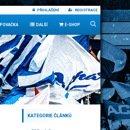
PŘIHLÁŠENÍ
REGISTRACE
IPOVAČKA
DALŠÍ
E-SHOP
KATEGORIE ČLÁNKŮ