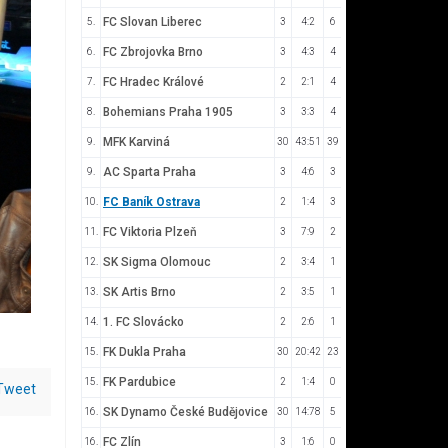
FC Slovan Liberec
5.
3
4:2
6
FC Zbrojovka Brno
6.
3
4:3
4
FC Hradec Králové
7.
2
2:1
4
Bohemians Praha 1905
8.
3
3:3
4
MFK Karviná
9.
30
43:51
39
AC Sparta Praha
9.
3
4:6
3
FC Baník Ostrava
10.
2
1:4
3
FC Viktoria Plzeň
11.
3
7:9
2
SK Sigma Olomouc
12.
2
3:4
1
SK Artis Brno
13.
2
3:5
1
1. FC Slovácko
14.
2
2:6
1
FK Dukla Praha
15.
30
20:42
23
FK Pardubice
15.
2
1:4
0
Tweet
SK Dynamo České Budějovice
16.
30
14:78
5
FC Zlín
16.
3
1:6
0