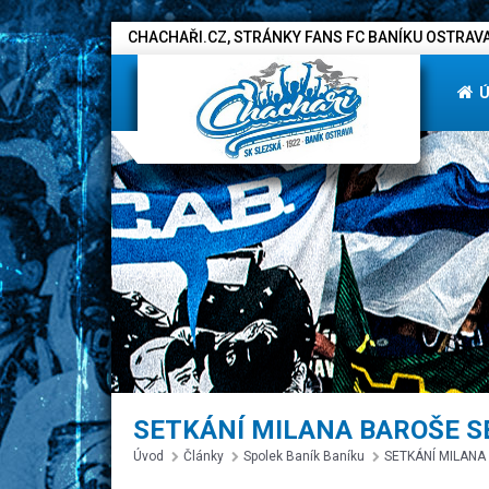
CHACHAŘI.CZ, STRÁNKY FANS FC BANÍKU OSTRAVA
SETKÁNÍ MILANA BAROŠE S
Úvod
Články
Spolek Baník Baníku
SETKÁNÍ MILANA