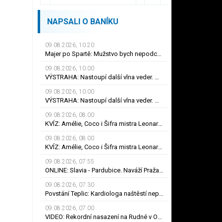
NAPSALI O BANÍKU
09.08.2026, 10.20
Majer po Spartě: Mužstvo bych nepodceňoval! Byl přísný na hrdinu zápasu
09.08.2026, 10.00
VÝSTRAHA: Nastoupí další vlna veder. Meteorologové mají ale i dobrou zprávu
09.08.2026, 10.00
VÝSTRAHA: Nastoupí další vlna veder. Meteorologové mají ale i dobrou zprávu
09.08.2026, 08.00
KVÍZ: Amélie, Coco i Šifra mistra Leonarda. Co víte o Audrey Tautouové?
09.08.2026, 08.00
KVÍZ: Amélie, Coco i Šifra mistra Leonarda. Co víte o Audrey Tautouové?
09.08.2026, 07.55
ONLINE: Slavia - Pardubice. Naváží Pražané na dosavadní jízdu, nebo překvapí Východočeši?
09.08.2026, 07.30
Povstání Teplic: Kardiologa naštěstí nepotřebuji, smál se Frťala. Promluvil o zájmu Plzně
09.08.2026, 07.00
VIDEO: Rekordní nasazení na Rudné v Ostravě. Ve vedrech pracuje až 120 silničářů