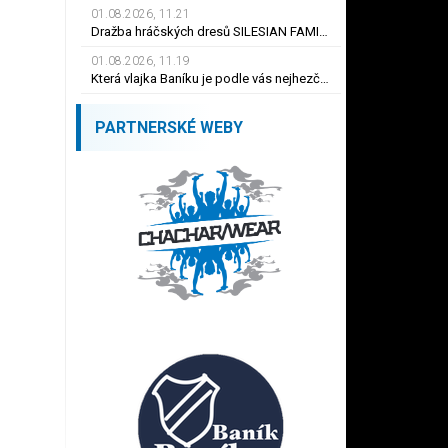
01.08.2026, 11.21
Dražba hráčských dresů SILESIAN FAMILY - #1 Viktor BUDÍNSKÝ
01.08.2026, 11.19
Která vlajka Baníku je podle vás nejhezčí ?
PARTNERSKÉ WEBY