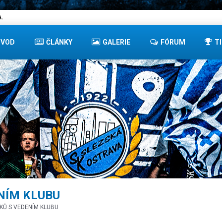
.
ÚVOD
ČLÁNKY
GALERIE
FÓRUM
T
NÍM KLUBU
KŮ S VEDENÍM KLUBU