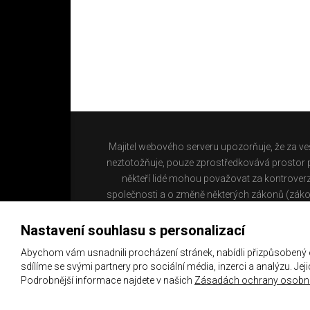
Majitel webového serveru upozorňuje, že za ve
neztotožňuje, pouze zprostředkovává prostor pr
někteří lidé mohou považovat za kontroverz
společnosti a o změně některých zákonů (záko
Nastavení souhlasu s personalizací
Abychom vám usnadnili procházení stránek, nabídli přizpůsobený
sdílíme se svými partnery pro sociální média, inzerci a analýzu. Je
Podrobnější informace najdete v našich
Zásadách ochrany osobní
Copyright 2021 ©
Chachaři.cz
Všechna práva vyhraz