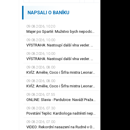
NAPSALI O BANÍKU
09.08.2026, 10.20
Majer po Spartě: Mužstvo bych nepodceňoval! Byl přísný na hrdinu zápasu
09.08.2026, 10.00
VÝSTRAHA: Nastoupí další vlna veder. Meteorologové mají ale i dobrou zprávu
09.08.2026, 10.00
VÝSTRAHA: Nastoupí další vlna veder. Meteorologové mají ale i dobrou zprávu
09.08.2026, 08.00
KVÍZ: Amélie, Coco i Šifra mistra Leonarda. Co víte o Audrey Tautouové?
09.08.2026, 08.00
KVÍZ: Amélie, Coco i Šifra mistra Leonarda. Co víte o Audrey Tautouové?
09.08.2026, 07.55
ONLINE: Slavia - Pardubice. Naváží Pražané na dosavadní jízdu, nebo překvapí Východočeši?
09.08.2026, 07.30
Povstání Teplic: Kardiologa naštěstí nepotřebuji, smál se Frťala. Promluvil o zájmu Plzně
09.08.2026, 07.00
VIDEO: Rekordní nasazení na Rudné v Ostravě. Ve vedrech pracuje až 120 silničářů