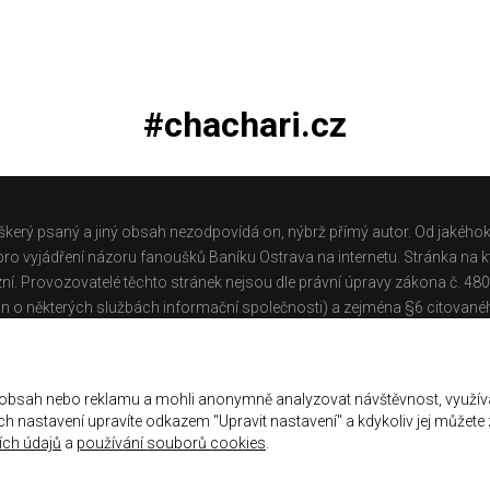
#chachari.cz
škerý psaný a jiný obsah nezodpovídá on, nýbrž přímý autor. Od jakéhok
o vyjádření názoru fanoušků Baníku Ostrava na internetu. Stránka na kt
ní. Provozovatelé těchto stránek nejsou dle právní úpravy zákona č. 48
n o některých službách informační společnosti) a zejména §6 citované
těchto stránek.
Galerie
|
Historie
|
Zprac. osobních údajů
|
Kontakt
 obsah nebo reklamu a mohli anonymně analyzovat návštěvnost, využív
jich nastavení upravíte odkazem "Upravit nastavení" a kdykoliv jej můžete
ch údajů
a
používání souborů cookies
.
ena.