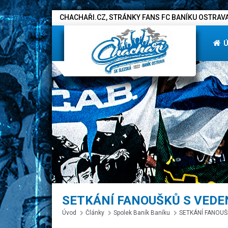
CHACHAŘI.CZ, STRÁNKY FANS FC BANÍKU OSTRAVA
SETKÁNÍ FANOUŠKŮ S VEDE
Úvod
Články
Spolek Baník Baníku
SETKÁNÍ FANOUŠ