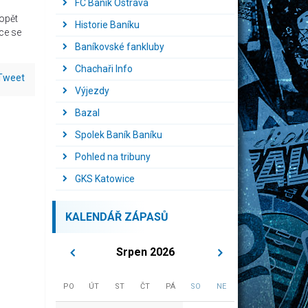
FC Baník Ostrava
 opět
Historie Baníku
ce se
Baníkovské fankluby
Chachaři Info
Tweet
Výjezdy
Bazal
Spolek Baník Baníku
Pohled na tribuny
GKS Katowice
KALENDÁŘ ZÁPASŮ
Srpen 2026
PO
ÚT
ST
ČT
PÁ
SO
NE