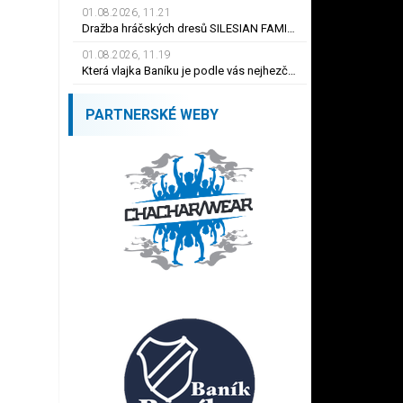
01.08.2026, 11.21
Dražba hráčských dresů SILESIAN FAMILY - #1 Viktor BUDÍNSKÝ
01.08.2026, 11.19
Která vlajka Baníku je podle vás nejhezčí ?
PARTNERSKÉ WEBY