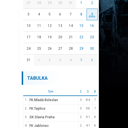
27
28
29
30
31
1
2
3
4
5
6
7
8
9
10
11
12
13
14
15
16
17
18
19
20
21
22
23
24
25
26
27
28
29
30
31
1
2
3
4
5
6
TABULKA
Tým
Z
S
B
FK Mladá Boleslav
1.
3
8:4
7
FK Teplice
2.
3
9:6
7
SK Slavia Praha
3.
2
9:1
6
FK Jablonec
4.
2
4:1
6