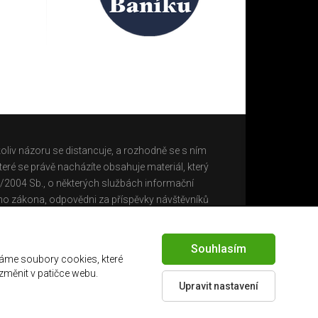
oliv názoru se distancuje, a rozhodně se s ním
eré se právě nacházíte obsahuje materiál, který
0/2004 Sb., o některých službách informační
ho zákona, odpovědni za příspěvky návštěvníků
Souhlasím
áme soubory cookies, které
 změnit v patičce webu.
Upravit nastavení
Created by