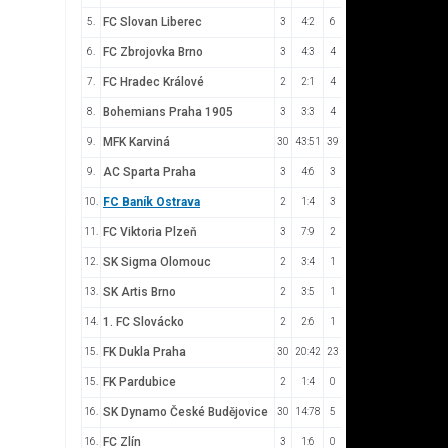
FC Slovan Liberec
5.
3
4:2
6
FC Zbrojovka Brno
6.
3
4:3
4
FC Hradec Králové
7.
2
2:1
4
Bohemians Praha 1905
8.
3
3:3
4
MFK Karviná
9.
30
43:51
39
AC Sparta Praha
9.
3
4:6
3
FC Baník Ostrava
10.
2
1:4
3
FC Viktoria Plzeň
11.
3
7:9
2
SK Sigma Olomouc
12.
2
3:4
1
SK Artis Brno
13.
2
3:5
1
1. FC Slovácko
14.
2
2:6
1
FK Dukla Praha
15.
30
20:42
23
FK Pardubice
15.
2
1:4
0
SK Dynamo České Budějovice
16.
30
14:78
5
FC Zlín
16.
3
1:6
0