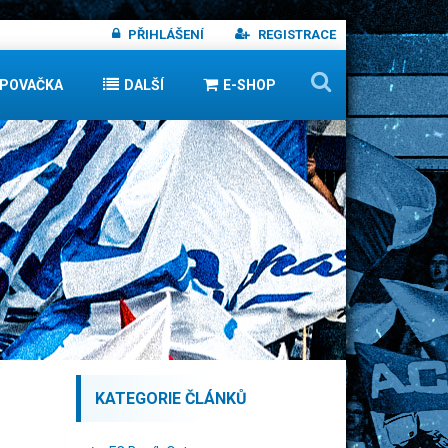
PŘIHLÁŠENÍ
REGISTRACE
IPOVAČKA
DALŠÍ
E-SHOP
KATEGORIE ČLÁNKŮ