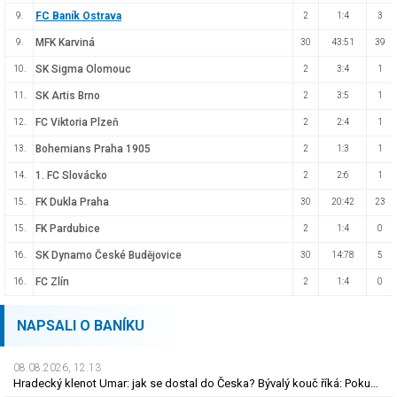
FC Baník Ostrava
9.
2
1:4
3
MFK Karviná
9.
30
43:51
39
SK Sigma Olomouc
10.
2
3:4
1
SK Artis Brno
11.
2
3:5
1
FC Viktoria Plzeň
12.
2
2:4
1
Bohemians Praha 1905
13.
2
1:3
1
1. FC Slovácko
14.
2
2:6
1
FK Dukla Praha
15.
30
20:42
23
FK Pardubice
15.
2
1:4
0
SK Dynamo České Budějovice
16.
30
14:78
5
FC Zlín
16.
2
1:4
0
NAPSALI O BANÍKU
08.08.2026, 12.13
Hradecký klenot Umar: jak se dostal do Česka? Bývalý kouč říká: Pokud nezblbne...