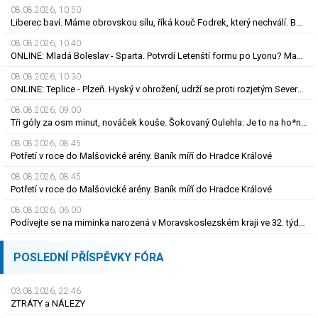
08.08.2026, 10.50
Liberec baví. Máme obrovskou sílu, říká kouč Fodrek, který nechválí. Bořil? Nic vážného
08.08.2026, 10.40
ONLINE: Mladá Boleslav - Sparta. Potvrdí Letenští formu po Lyonu? Macek proti svým
08.08.2026, 10.30
ONLINE: Teplice - Plzeň. Hyský v ohrožení, udrží se proti rozjetým Severočechům?
08.08.2026, 09.00
Tři góly za osm minut, nováček kouše. Šokovaný Oulehla: Je to na ho*no, řešíme posily
08.08.2026, 08.45
Potřetí v roce do Malšovické arény. Baník míří do Hradce Králové
08.08.2026, 08.45
Potřetí v roce do Malšovické arény. Baník míří do Hradce Králové
08.08.2026, 06.00
Podívejte se na miminka narozená v Moravskoslezském kraji ve 32. týdnu roku 2026
POSLEDNÍ PŘÍSPĚVKY FÓRA
03.08.2026, 22.46
ZTRÁTY a NÁLEZY