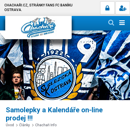
CHACHAŘI.CZ, STRÁNKY FANS FC BANÍKU
OSTRAVA.
Samolepky a Kalendáře on-line
prodej !!!
Úvod
Články
Chachaři Info