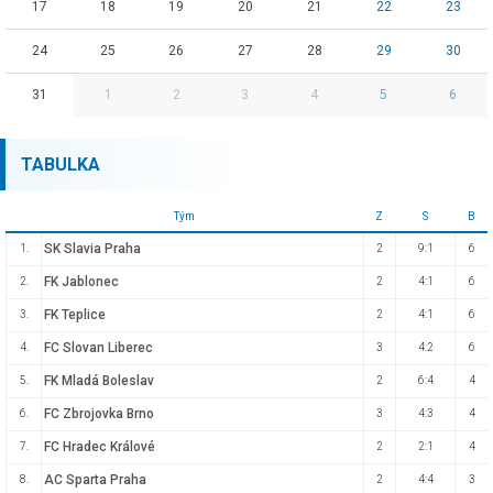
17
18
19
20
21
22
23
24
25
26
27
28
29
30
31
1
2
3
4
5
6
TABULKA
Tým
Z
S
B
SK Slavia Praha
1.
2
9:1
6
FK Jablonec
2.
2
4:1
6
FK Teplice
3.
2
4:1
6
FC Slovan Liberec
4.
3
4:2
6
FK Mladá Boleslav
5.
2
6:4
4
FC Zbrojovka Brno
6.
3
4:3
4
FC Hradec Králové
7.
2
2:1
4
AC Sparta Praha
8.
2
4:4
3