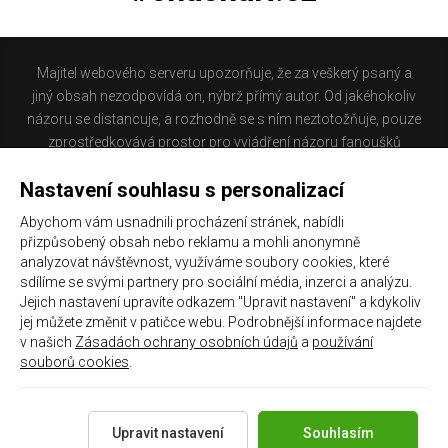
Majitel webového serveru upozorňuje, že za veškerý psaný a
jiný obsah nezodpovídá on, nýbrž přímý autor. Od jakéhokoliv
názoru se distancuje, a rozhodně se s ním neztotožňuje, pouze
zprostředkovává prostor pro vyjádření názoru fanoušků
Baníku Ostrava na internetu. Stránka na které se právě
Nastavení souhlasu s personalizací
nacházíte obsahuje materiál, který někteří lidé mohou
považovat za kontroverzní. Provozovatelé těchto stránek
Abychom vám usnadnili procházení stránek, nabídli
nejsou dle právní úpravy zákona č. 480/2004 Sb., o některých
přizpůsobený obsah nebo reklamu a mohli anonymně
službách informační společnosti a o změně některých zákonů
analyzovat návštěvnost, využíváme soubory cookies, které
(zákon o některých službách informační společnosti) a
sdílíme se svými partnery pro sociální média, inzerci a analýzu.
Jejich nastavení upravíte odkazem "Upravit nastavení" a kdykoliv
zejména §6 citovaného zákona, odpovědni za příspěvky
jej můžete změnit v patičce webu. Podrobnější informace najdete
návštěvníků těchto stránek.
v našich
Zásadách ochrany osobních údajů
a
používání
souborů cookies
.
Galerie
|
Historie
|
Zprac. osobních údajů
|
Kontakt
Upravit nastavení
Souhlasím
Copyright 2021 ©
Chachaři.cz
Všechna práva vyhrazena.