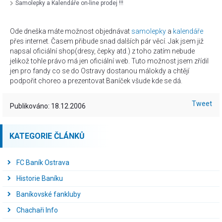
Samolepky a Kalendáře on-line prodej !!!
Ode dneška máte možnost objednávat
samolepky
a
kalendáře
přes internet. Časem přibude snad dalších pár věcí. Jak jsem již
napsal oficiální shop(dresy, čepky atd.) z toho zatím nebude
jelikož tohle právo má jen oficiální web. Tuto možnost jsem zřídil
jen pro fandy co se do Ostravy dostanou málokdy a chtějí
podpořit choreo a prezentovat Baníček všude kde se dá.
Tweet
Publikováno: 18.12.2006
KATEGORIE ČLÁNKŮ
FC Baník Ostrava
Historie Baníku
Baníkovské fankluby
Chachaři Info