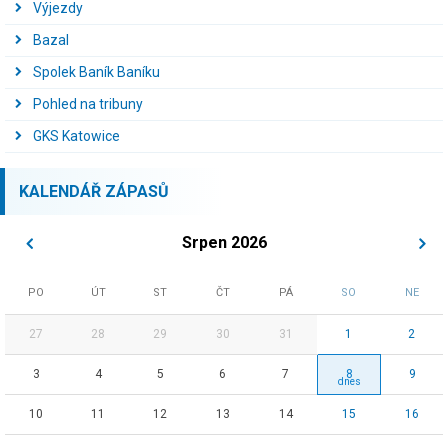
Výjezdy
Bazal
Spolek Baník Baníku
Pohled na tribuny
GKS Katowice
KALENDÁŘ ZÁPASŮ
Srpen 2026
PO
ÚT
ST
ČT
PÁ
SO
NE
27
28
29
30
31
1
2
3
4
5
6
7
8
9
10
11
12
13
14
15
16