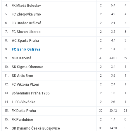
FK Mladá Boleslav
4.
2
6:4
4
FC Zbrojovka Brno
5.
2
4:2
4
FC Hradec Králové
6.
2
2:1
4
FC Slovan Liberec
7.
2
3:2
3
AC Sparta Praha
8.
2
4:4
3
FC Baník Ostrava
9.
2
1:4
3
MFK Karviná
9.
30
43:51
39
SK Sigma Olomouc
10.
2
3:4
1
SK Artis Brno
11.
2
3:5
1
FC Viktoria Plzeň
12.
2
2:4
1
Bohemians Praha 1905
13.
2
1:3
1
1. FC Slovácko
14.
2
2:6
1
FK Dukla Praha
15.
30
20:42
23
FK Pardubice
15.
2
1:4
0
SK Dynamo České Budějovice
16.
30
14:78
5