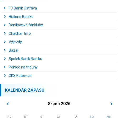
FC Baník Ostrava
Historie Baníku
Baníkovské fankluby
Chachaři Info
Výjezdy
Bazal
Spolek Baník Baníku
Pohled na tribuny
GKS Katowice
KALENDÁŘ ZÁPASŮ
Srpen 2026
PO
ÚT
ST
ČT
PÁ
SO
NE