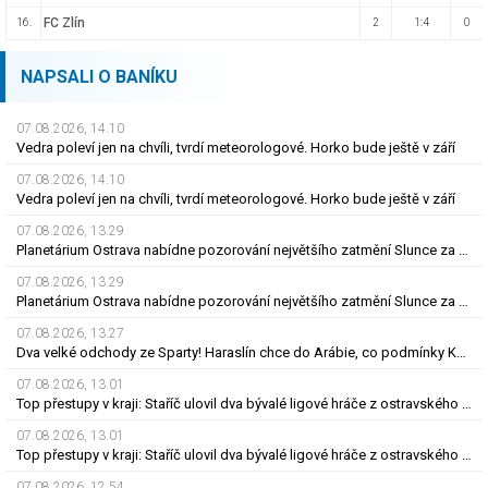
FC Zlín
16.
2
1:4
0
NAPSALI O BANÍKU
07.08.2026, 14.10
Vedra poleví jen na chvíli, tvrdí meteorologové. Horko bude ještě v září
07.08.2026, 14.10
Vedra poleví jen na chvíli, tvrdí meteorologové. Horko bude ještě v září
07.08.2026, 13.29
Planetárium Ostrava nabídne pozorování největšího zatmění Slunce za mnoho let
07.08.2026, 13.29
Planetárium Ostrava nabídne pozorování největšího zatmění Slunce za mnoho let
07.08.2026, 13.27
Dva velké odchody ze Sparty! Haraslín chce do Arábie, co podmínky Kuchtova transferu?
07.08.2026, 13.01
Top přestupy v kraji: Staříč ulovil dva bývalé ligové hráče z ostravského Baníku
07.08.2026, 13.01
Top přestupy v kraji: Staříč ulovil dva bývalé ligové hráče z ostravského Baníku
07.08.2026, 12.54