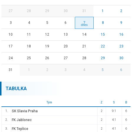
27
28
29
30
31
1
2
3
4
5
6
7
8
9
10
11
12
13
14
15
16
17
18
19
20
21
22
23
24
25
26
27
28
29
30
31
1
2
3
4
5
6
TABULKA
Tým
Z
S
B
SK Slavia Praha
1.
2
9:1
6
FK Jablonec
2.
2
4:1
6
FK Teplice
3.
2
4:1
6