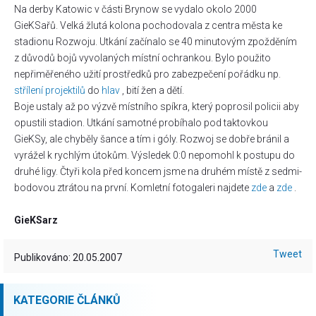
Na derby Katowic v části Brynow se vydalo okolo 2000
GieKSařů. Velká žlutá kolona pochodovala z centra města ke
stadionu Rozwoju. Utkání začínalo se 40 minutovým zpožděním
z důvodů bojů vyvolaných místní ochrankou. Bylo použito
nepřiměřeného užití prostředků pro zabezpečení pořádku np.
střílení
projektilů
do
hlav
, bití žen a dětí.
Boje ustaly až po výzvě místního spíkra, který poprosil policii aby
opustili stadion. Utkání samotné probíhalo pod taktovkou
GieKSy, ale chyběly šance a tím i góly. Rozwoj se dobře bránil a
vyrážel k rychlým útokům. Výsledek 0:0 nepomohl k postupu do
druhé ligy. Čtyři kola před koncem jsme na druhém místě z sedmi-
bodovou ztrátou na první. Komletní fotogaleri najdete
zde
a
zde
.
GieKSarz
Tweet
Publikováno: 20.05.2007
KATEGORIE ČLÁNKŮ