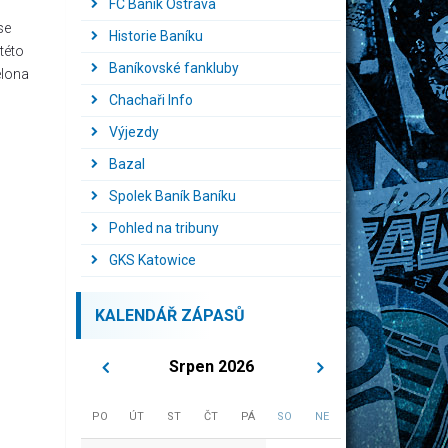
FC Baník Ostrava
se
Historie Baníku
této
Baníkovské fankluby
elona
Chachaři Info
Výjezdy
Bazal
Spolek Baník Baníku
Pohled na tribuny
GKS Katowice
KALENDÁŘ ZÁPASŮ
Srpen 2026
PO
ÚT
ST
ČT
PÁ
SO
NE