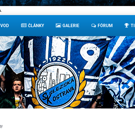
.
ÚVOD
ČLÁNKY
GALERIE
FÓRUM
T
gy