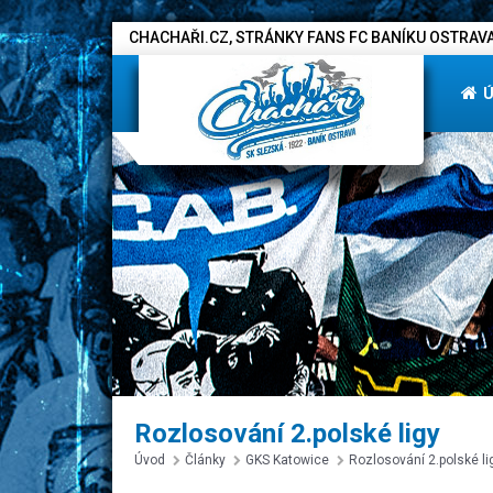
CHACHAŘI.CZ, STRÁNKY FANS FC BANÍKU OSTRAVA
Rozlosování 2.polské ligy
Úvod
Články
GKS Katowice
Rozlosování 2.polské li