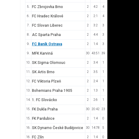
FC Zbrojovka Brno
5.
2
4:2
4
FC Hradec Králové
6.
2
2:1
4
FC Slovan Liberec
7.
2
3:2
3
AC Sparta Praha
8.
2
4:4
3
FC Baník Ostrava
9.
2
1:4
3
MFK Karviná
9.
30
43:51
39
SK Sigma Olomouc
10.
2
3:4
1
SK Artis Brno
11.
2
3:5
1
FC Viktoria Plzeň
12.
2
2:4
1
Bohemians Praha 1905
13.
2
1:3
1
1. FC Slovácko
14.
2
2:6
1
FK Dukla Praha
15.
30
20:42
23
FK Pardubice
15.
2
1:4
0
SK Dynamo České Budějovice
16.
30
14:78
5
FC Zlín
16.
2
1:4
0