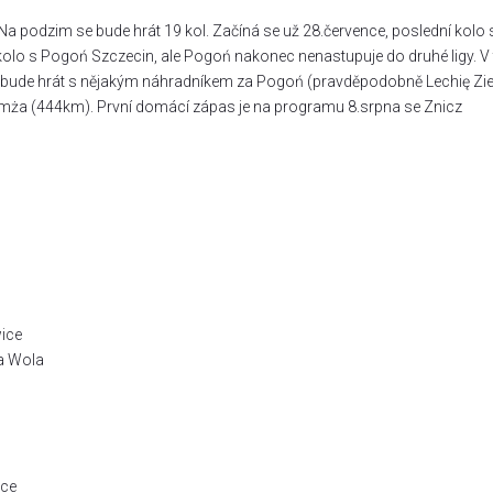
Na podzim se bude hrát 19 kol. Začíná se už 28.července, poslední kolo 
kolo s Pogoń Szczecin, ale Pogoń nakonec nenastupuje do druhé ligy. V 
ebo bude hrát s nějakým náhradníkem za Pogoń (pravděpodobně Lechię Zi
omża (444km). První domácí zápas je na programu 8.srpna se Znicz
ice
wa Wola
ice