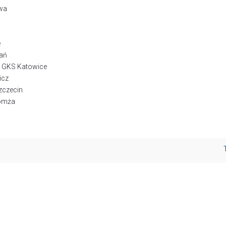
awa
e
nań
 - GKS Katowice
icz
zczecin
Łomża