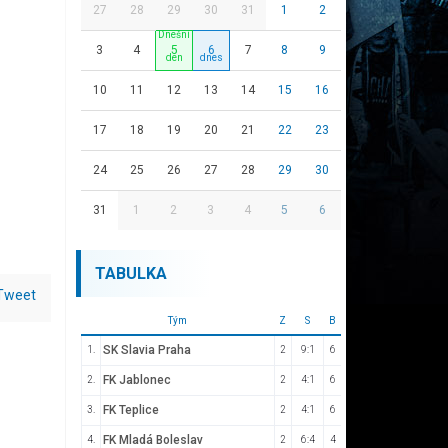
27
28
29
30
31
1
2
3
4
5
6
7
8
9
10
11
12
13
14
15
16
17
18
19
20
21
22
23
24
25
26
27
28
29
30
31
1
2
3
4
5
6
TABULKA
Tweet
Tým
Z
S
B
SK Slavia Praha
1.
2
9:1
6
FK Jablonec
2.
2
4:1
6
FK Teplice
3.
2
4:1
6
FK Mladá Boleslav
4.
2
6:4
4