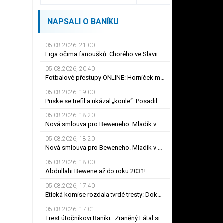
NAPSALI O BANÍKU
05.08.2026, 21.00
Liga očima fanoušků: Chorého ve Slavii zpět nechtějí, sestava Plzně vytažená z klobouku
05.08.2026, 20.40
Fotbalové přestupy ONLINE: Horníček má po příchodu do Newcastlu nového trenéra
05.08.2026, 19.00
Priske se trefil a ukázal „koule“. Posadil Haraslína, Macek a Ryneš jako jackpot
05.08.2026, 18.20
Nová smlouva pro Beweneho. Mladík v Baníku Ostrava prodloužil až do léta 2031
05.08.2026, 18.20
Nová smlouva pro Beweneho. Mladík v Baníku Ostrava prodloužil až do léta 2031
05.08.2026, 18.00
Abdullahi Bewene až do roku 2031!
05.08.2026, 17.40
Etická komise rozdala tvrdé tresty: Dokonce i 30 měsíců! Pokazil si Šigut kariéru?
05.08.2026, 17.01
Trest útočníkovi Baníku. Zraněný Látal si nezahraje dva měsíce, dostal i pokutu