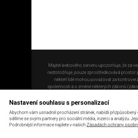
Majitel webového serveru upozorňuje, že za ve
neztotožňuje, pouze zprostředkovává prostor pr
někteří lidé mohou považovat za kontroverz
společnosti a o změně některých zákonů (záko
Nastavení souhlasu s personalizací
Abychom vám usnadnili procházení stránek, nabídli přizpůsobený
sdílíme se svými partnery pro sociální média, inzerci a analýzu. Je
Podrobnější informace najdete v našich
Zásadách ochrany osobní
Copyright 2021 ©
Chachaři.cz
Všechna práva vyhraz