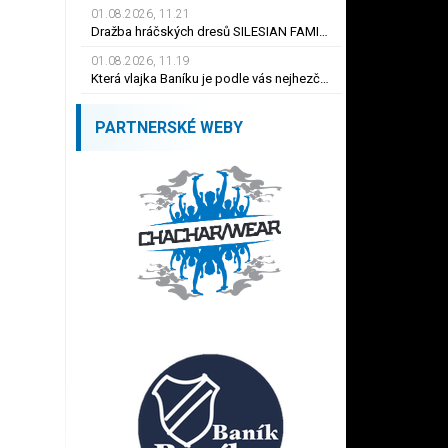
01.08.2026, 11.21
Dražba hráčských dresů SILESIAN FAMILY - #1 Viktor BUDÍNSKÝ
01.08.2026, 11.19
Která vlajka Baníku je podle vás nejhezčí ?
PARTNERSKÉ WEBY