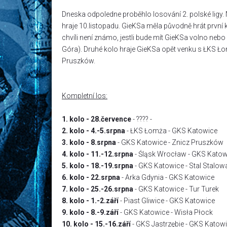
Dneska odpoledne proběhlo losování 2. polské ligy. 
hraje 10.listopadu. GieKSa měla původně hrát první 
chvíli není známo, jestli bude mít GieKSa volno n
Góra). Druhé kolo hraje GieKSa opět venku s ŁKS Ł
Pruszków.
Kompletní los:
1. kolo - 28.července
- ???? -
2. kolo - 4.-5.srpna
- ŁKS Łomża - GKS Katowice
3. kolo - 8.srpna
- GKS Katowice - Znicz Pruszków
4. kolo - 11.-12.srpna
- Śląsk Wrocław - GKS Katow
5. kolo - 18.-19.srpna
- GKS Katowice - Stal Stalo
6. kolo - 22.srpna
- Arka Gdynia - GKS Katowice
7. kolo - 25.-26.srpna
- GKS Katowice - Tur Turek
8. kolo - 1.-2.září
- Piast Gliwice - GKS Katowice
9. kolo - 8.-9.září
- GKS Katowice - Wisła Płock
10. kolo - 15.-16.září
- GKS Jastrzębie - GKS Katow