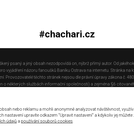
#chachari.cz
škerý psaný a jiný obsah nezodpovídá on, nýbrž přímý autor. Od jakéhok
o vyjádření názoru fanoušků Baníku Ostrava na internetu. Stránka na kt
ní. Provozovatelé těchto stránek nejsou dle právní úpravy zákona č. 48
n o některých službách informační společnosti) a zejména §6 citované
těchto stránek.
Galerie
|
Historie
|
Zprac. osobních údajů
|
Kontakt
 obsah nebo reklamu a mohli anonymně analyzovat návštěvnost, využív
jich nastavení upravíte odkazem "Upravit nastavení" a kdykoliv jej můžete
ch údajů
a
používání souborů cookies
.
ena.