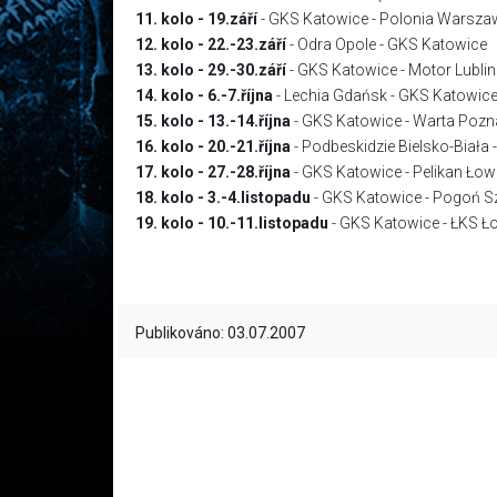
11. kolo - 19.září
- GKS Katowice - Polonia Warsz
12. kolo - 22.-23.září
- Odra Opole - GKS Katowice
13. kolo - 29.-30.září
- GKS Katowice - Motor Lublin
14. kolo - 6.-7.října
- Lechia Gdańsk - GKS Katowic
15. kolo - 13.-14.října
- GKS Katowice - Warta Poz
16. kolo - 20.-21.října
- Podbeskidzie Bielsko-Biała
17. kolo - 27.-28.října
- GKS Katowice - Pelikan Łow
18. kolo - 3.-4.listopadu
- GKS Katowice - Pogoń S
19. kolo - 10.-11.listopadu
- GKS Katowice - ŁKS 
Publikováno: 03.07.2007