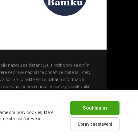
oliv názoru se distancuje, a rozhodně se s ním
eré se právě nacházíte obsahuje materiál, který
0/2004 Sb., o některých službách informační
ho zákona, odpovědni za příspěvky návštěvníků
Souhlasím
áme soubory cookies, které
 změnit v patičce webu.
Upravit nastavení
Created by