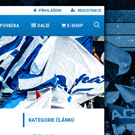
PŘIHLÁŠENÍ
REGISTRACE
IPOVAČKA
DALŠÍ
E-SHOP
KATEGORIE ČLÁNKŮ